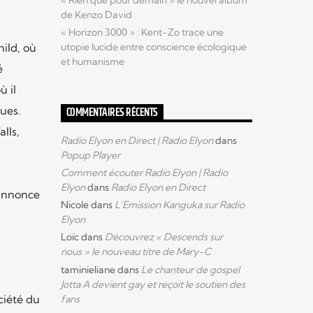
« Rien que pour demain » le nouvel album
de Kenzo David
s
« Horizon 3000 » : Kent-Zo trace une
ild, où
utopie lucide entre conscience écologique
et humanisme
é
ù il
ques.
COMMENTAIRES RÉCENTS
lls,
Radio Elyon en Direct | Radio Elyon
dans
Popup Player
Comment écouter Radio Elyon | Radio
Elyon
dans
Radio Elyon en Direct
 annonce
Nicole
dans
L’Emission Kanguka sur Radio
Elyon
Loïc
dans
Découvrez « Descends sur
nous » le nouveau titre de Mary-C
taminieliane
dans
Le chanteur de gospel
Jotta A devient gay et reçoit le soutien des
ciété du
fans