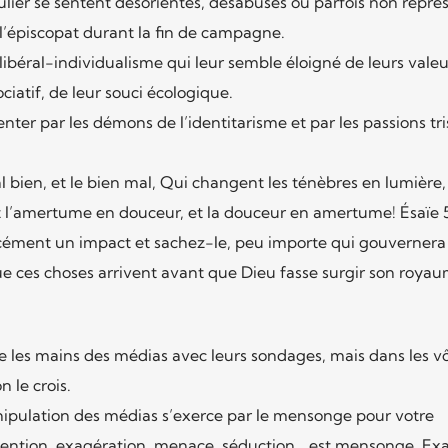
lier se sentent désorientés, désabusés ou parfois non repré
l’épiscopat durant la fin de campagne.
ibéral-individualisme qui leur semble éloigné de leurs valeu
ciatif, de leur souci écologique.
nter par les démons de l’identitarisme et par les passions tri
 bien, et le bien mal, Qui changent les ténèbres en lumière, 
 l’amertume en douceur, et la douceur en amertume! Ésaïe 5
rcément un impact et sachez-le, peu importe qui gouvernera 
t que ces choses arrivent avant que Dieu fasse surgir son roya
re les mains des médias avec leurs sondages, mais dans les vô
n le crois.
nipulation des médias s’exerce par le mensonge pour votre
invention, exagération, menace, séduction… est mensonge. E