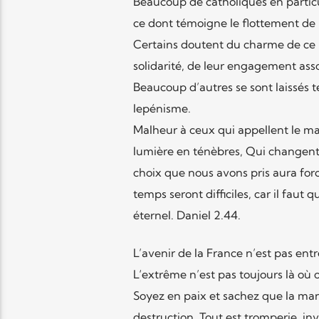
Beaucoup de catholiques en particu
ce dont témoigne le flottement de 
Certains doutent du charme de ce l
solidarité, de leur engagement asso
Beaucoup d’autres se sont laissés te
lepénisme.
Malheur à ceux qui appellent le mal
lumière en ténèbres, Qui changent
choix que nous avons pris aura fo
temps seront difficiles, car il fau
éternel. Daniel 2.44.
L’avenir de la France n’est pas ent
L
‘extrême n’est pas toujours là où o
Soyez en paix et sachez que la ma
destruction. Tout est tromperie, 