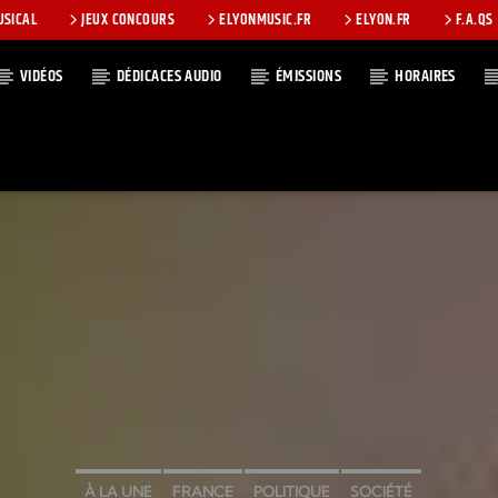
USICAL
JEUX CONCOURS
ELYONMUSIC.FR
ELYON.FR
F.A.QS
VIDÉOS
DÉDICACES AUDIO
ÉMISSIONS
HORAIRES
T
À LA UNE
FRANCE
POLITIQUE
SOCIÉTÉ