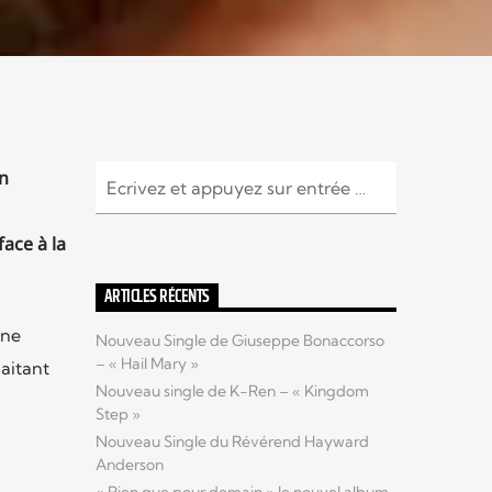
n
face à la
ARTICLES RÉCENTS
une
Nouveau Single de Giuseppe Bonaccorso
– « Hail Mary »
haitant
Nouveau single de K-Ren – « Kingdom
Step »
Nouveau Single du Révérend Hayward
Anderson