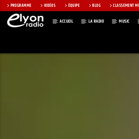
PROGRAMME
VIDÉOS
ÉQUIPE
BLOG
CLASSEMENT M
ACCUEIL
LA RADIO
MUSIC
EN CE MOMEN
RADIO ELYON
TITRE
POSITIVE ET
ARTISTE
ENCOURAGEANTE !