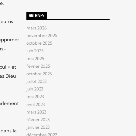
e,
ARCHIVES
’euros
mars 2026
novembre 2025
supprimer
octobre 2025
ns-
juin 2025
mai 2025
février 2025
ul » et
octobre 2023
pas Dieu
juillet 2023
juin 2023
mai 2023
arlement
avril 2023
mars 2023
février 2023
janvier 2023
 dans la
décembre 2022