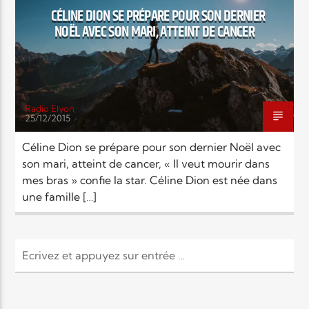
CÉLINE DION SE PRÉPARE POUR SON DERNIER
NOËL AVEC SON MARI, ATTEINT DE CANCER
Elyon Live
Elyon Kids
Radio Elyon
25/12/2015
Céline Dion se prépare pour son dernier Noël avec
son mari, atteint de cancer, « Il veut mourir dans
mes bras » confie la star. Céline Dion est née dans
une famille […]