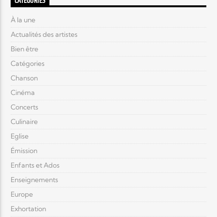
CATÉGORIES
À la une
Actualités des artistes
Bien être
Catégories
Chanson
Cinéma
Concerts
Culinaire
Eglise
Émission
Enfants et Ados
Enseignements
Europe
Exhortation