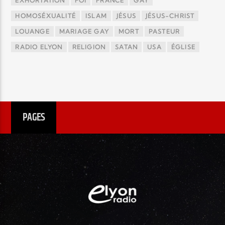
EXHORTATION
FOI
FRANCE
GAY
HOMOSÉXUALITÉ
ISLAM
JÉSUS
JÉSUS-CHRIST
LOUANGE
MARIAGE GAY
MORT
PASTEUR
RADIO ELYON
RELIGION
SATAN
USA
ÉGLISE
PAGES