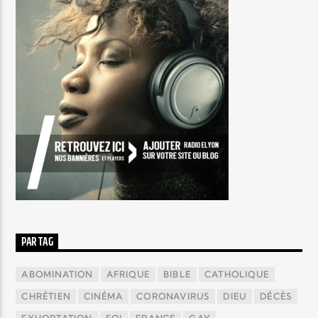
PAR TAG
ABOMINATION
AFRIQUE
BIBLE
CATHOLIQUE
CHRÉTIEN
CINÉMA
CORONAVIRUS
DIEU
DÉCÈS