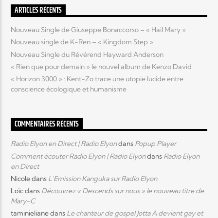
ARTICLES RÉCENTS
Nouveau Single de Giuseppe Bonaccorso – « Hail Mary »
Nouveau single de K-Ren – « Kingdom Step »
Nouveau Single du Révérend Hayward Anderson
« Rien que pour demain » le nouvel album de Kenzo David
« Horizon 3000 » : Kent-Zo trace une utopie lucide entre
conscience écologique et humanisme
COMMENTAIRES RÉCENTS
Radio Elyon en Direct | Radio Elyon
dans
Popup Player
Comment écouter Radio Elyon | Radio Elyon
dans
Radio Elyon
en Direct
Nicole
dans
L’Emission Kanguka sur Radio Elyon
Loïc
dans
Découvrez « Descends sur nous » le nouveau titre de
Mary-C
taminieliane
dans
Le chanteur de gospel Jotta A devient gay et