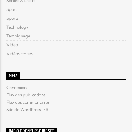
Sorties & Loisirs
Sport
Sports
Technology
Témoignage
Video
Vidéos stories
MÉTA
Connexion
Flux des publications
Flux des commentaires
Site de WordPress-FR
RADIO ELYON SUR VOTRE SITE