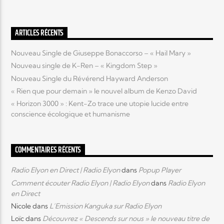
Elyon Live
ARTICLES RÉCENTS
Nouveau Single de Giuseppe Bonaccorso – « Hail Mary »
Nouveau single de K-Ren – « Kingdom Step »
Elyon Kids
Nouveau Single du Révérend Hayward Anderson
« Rien que pour demain » le nouvel album de Kenzo David
« Horizon 3000 » : Kent-Zo trace une utopie lucide entre
conscience écologique et humanisme
COMMENTAIRES RÉCENTS
Radio Elyon en Direct | Radio Elyon
dans
Popup Player
Comment écouter Radio Elyon | Radio Elyon
dans
Radio Elyon
en Direct
Nicole
dans
L’Emission Kanguka sur Radio Elyon
Loïc
dans
Découvrez « Descends sur nous » le nouveau titre de