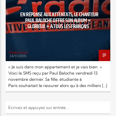
EN CE MOMENT
TITRE
EN RÉPONSE AUX ATTENTATS, LE CHANTEUR
ARTISTE
PAUL BALOCHE OFFRE SON ALBUM «
GLORIEUX » À TOUS LES FRANÇAIS
Radio Elyon
24/11/2015
Radio Elyon
« Je suis dans mon appartement et je vais bien. »
Voici le SMS reçu par Paul Baloche vendredi 13
novembre dernier. Sa fille, étudiante à
Elyon Rhema
Paris souhaitait le rassurer alors qu’à des milliers […]
Elyon Hits