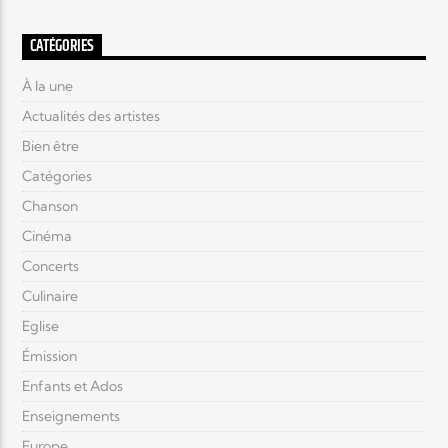
CATÉGORIES
À la une
Actualités des artistes
Bien être
Catégories
Chanson
Cinéma
Concerts
Culinaire
Eglise
Émission
Enfants et Ados
Enseignements
Europe