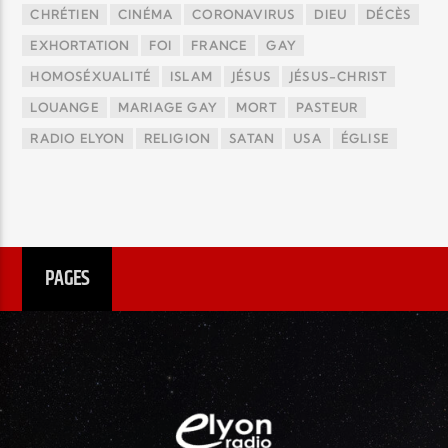
CHRÉTIEN
CINÉMA
CORONAVIRUS
DIEU
DÉCÈS
EXHORTATION
FOI
FRANCE
GAY
HOMOSÉXUALITÉ
ISLAM
JÉSUS
JÉSUS-CHRIST
LOUANGE
MARIAGE GAY
MORT
PASTEUR
RADIO ELYON
RELIGION
SATAN
USA
ÉGLISE
PAGES