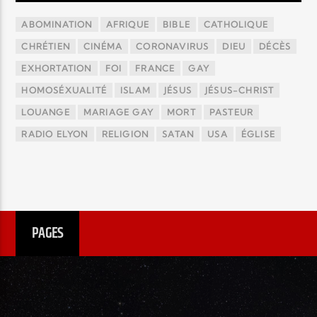
ABOMINATION
AFRIQUE
BIBLE
CATHOLIQUE
CHRÉTIEN
CINÉMA
CORONAVIRUS
DIEU
DÉCÈS
EXHORTATION
FOI
FRANCE
GAY
HOMOSÉXUALITÉ
ISLAM
JÉSUS
JÉSUS-CHRIST
LOUANGE
MARIAGE GAY
MORT
PASTEUR
RADIO ELYON
RELIGION
SATAN
USA
ÉGLISE
PAGES