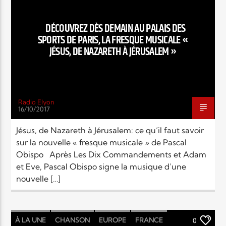
EN CE MOMENT
TITRE
DÉCOUVREZ DÈS DEMAIN AU PALAIS DES
ARTISTE
SPORTS DE PARIS, LA FRESQUE MUSICALE «
JÉSUS, DE NAZARETH À JÉRUSALEM »
Radio Elyon
16/10/2017
Radio Elyon
Jésus, de Nazareth à Jérusalem: ce qu’il faut savoir
sur la nouvelle « fresque musicale » de Pascal
Obispo Après Les Dix Commandements et Adam
Elyon Rhema
et Eve, Pascal Obispo signe la musique d’une
nouvelle […]
Elyon Hits
À LA UNE
CHANSON
EUROPE
FRANCE
0