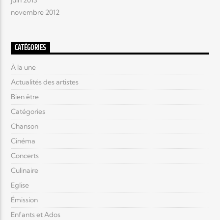
novembre 2012
CATÉGORIES
À la une
Actualités des artistes
Bien être
Catégories
Chanson
Cinéma
Concerts
Culinaire
Eglise
Émission
Enfants et Ados