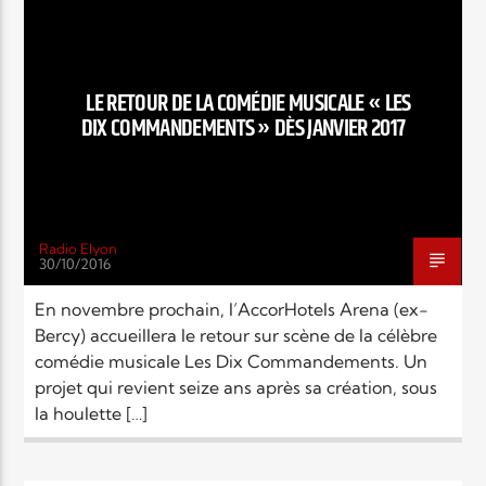
RELIGIONS
Elyon Live
LE RETOUR DE LA COMÉDIE MUSICALE « LES
DIX COMMANDEMENTS » DÈS JANVIER 2017
Elyon Kids
Radio Elyon
30/10/2016
En novembre prochain, l’AccorHotels Arena (ex-
Bercy) accueillera le retour sur scène de la célèbre
comédie musicale Les Dix Commandements. Un
projet qui revient seize ans après sa création, sous
la houlette […]