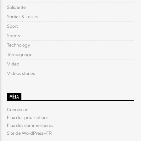
Solidarité
Sorties & Loisirs
Sport
Sports
Technology
Témoignage
Video
Vidéos stories
MÉTA
Connexion
Flux des publications
Flux des commentaires
Site de WordPress-FR