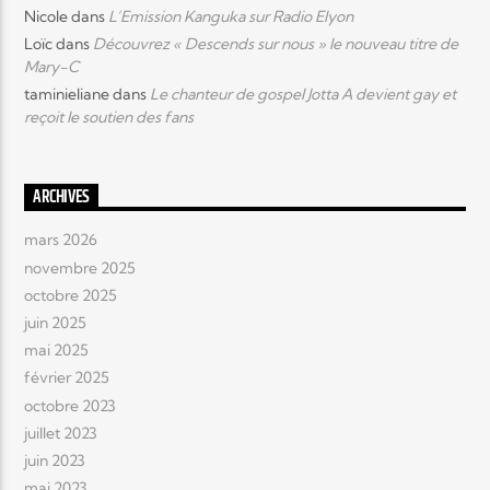
Nicole
dans
L’Emission Kanguka sur Radio Elyon
Loïc
dans
Découvrez « Descends sur nous » le nouveau titre de
Mary-C
taminieliane
dans
Le chanteur de gospel Jotta A devient gay et
reçoit le soutien des fans
ARCHIVES
mars 2026
novembre 2025
octobre 2025
juin 2025
mai 2025
février 2025
octobre 2023
juillet 2023
juin 2023
mai 2023