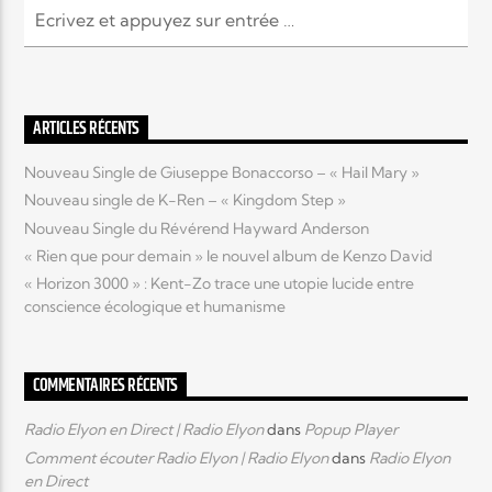
ARTICLES RÉCENTS
Nouveau Single de Giuseppe Bonaccorso – « Hail Mary »
Nouveau single de K-Ren – « Kingdom Step »
Nouveau Single du Révérend Hayward Anderson
« Rien que pour demain » le nouvel album de Kenzo David
« Horizon 3000 » : Kent-Zo trace une utopie lucide entre
conscience écologique et humanisme
COMMENTAIRES RÉCENTS
Radio Elyon en Direct | Radio Elyon
dans
Popup Player
Comment écouter Radio Elyon | Radio Elyon
dans
Radio Elyon
en Direct