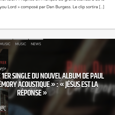
u Lord » composé par Dan Burgess. Le clip sortira […]
MUSIC
MUSIC
NEWS
 1ER SINGLE DU NOUVEL ALBUM DE PAUL
ÉMORY ACOUSTIQUE » : « JÉSUS EST LA
RÉPONSE »