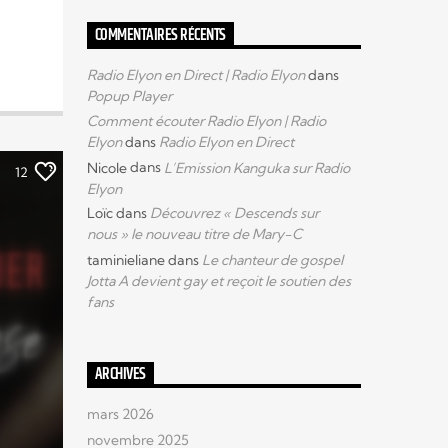
COMMENTAIRES RÉCENTS
Radio Elyon en Direct | Radio Elyon
dans
Popup Player
Comment écouter Radio Elyon | Radio
Elyon
dans
Radio Elyon en Direct
Nicole
dans
L’Emission Kanguka sur Radio
12
Elyon
Loïc
dans
Découvrez « Descends sur
nous » le nouveau titre de Mary-C
taminieliane
dans
Le chanteur de gospel
Jotta A devient gay et reçoit le soutien des
fans
ARCHIVES
mars 2026
novembre 2025