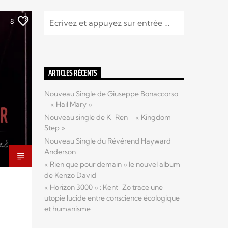
8
ARTICLES RÉCENTS
Nouveau Single de Giuseppe Bonaccorso
– « Hail Mary »
Nouveau single de K-Ren – « Kingdom
Step »
Nouveau Single du Révérend Hayward
Anderson
« Rien que pour demain » le nouvel album
de Kenzo David
« Horizon 3000 » : Kent-Zo trace une
utopie lucide entre conscience écologique
et humanisme