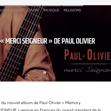
OUANGE MUSIC
MUSIC
MUSIQUE
RELIGIONS
« MERCI SEIGNEUR » DE PAUL OLIVIER
 du nouvel album de Paul Olivier « Mémory
EIGNEUR » reprise en Français du grand standard de la