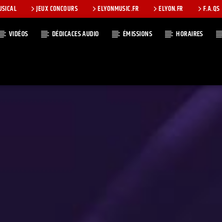
USICAL
JEUX CONCOURS
ELYONMUSIC.FR
ELYON.FR
F.A.QS
VIDÉOS
DÉDICACES AUDIO
ÉMISSIONS
HORAIRES
T