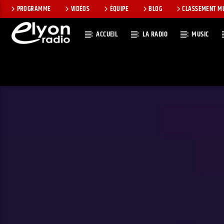
PROGRAMME
VIDÉOS
ÉQUIPE
BLOG
CLASSEMENT M
ACCUEIL
LA RADIO
MUSIC
EN CE MOMEN
RADIO ELYON
TITRE
POSITIVE ET
ARTISTE
ENCOURAGEANTE !