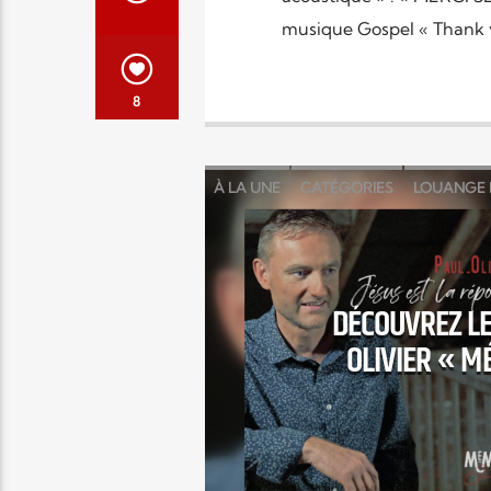
musique Gospel « Thank yo
8
À LA UNE
CATÉGORIES
LOUANGE 
DÉCOUVREZ LE
OLIVIER « M