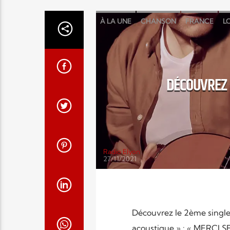
À LA UNE
CHANSON
FRANCE
L
DÉCOUVREZ 
Radio Elyon
27/11/2021
Découvrez le 2ème single
acoustique » : « MERCI S