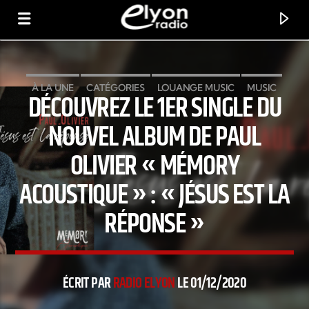
À LA UNE
CATÉGORIES
LOUANGE MUSIC
MUSIC
DÉCOUVREZ LE 1ER SINGLE DU
RADIO ELYON
POSITIVE ET ENCOURAGEANTE !
NEWS
NOUVEL ALBUM DE PAUL
OLIVIER « MÉMORY
ACOUSTIQUE » : « JÉSUS EST LA
RÉPONSE »
ÉCRIT PAR
RADIO ELYON
LE 01/12/2020