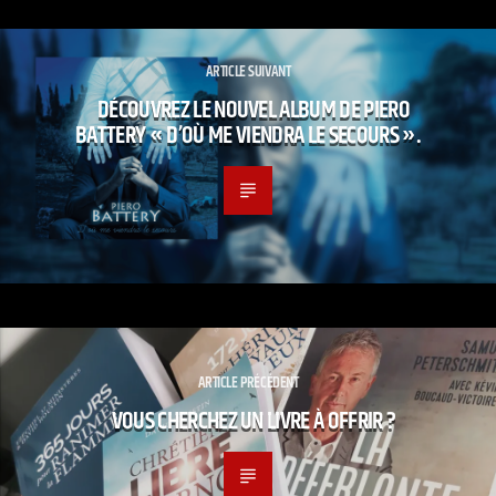
ARTICLE SUIVANT
DÉCOUVREZ LE NOUVEL ALBUM DE PIERO
BATTERY « D’OÙ ME VIENDRA LE SECOURS ».
ARTICLE PRÉCÉDENT
VOUS CHERCHEZ UN LIVRE À OFFRIR ?