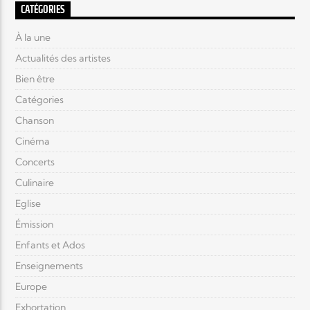
CATÉGORIES
À la une
Actualités des artistes
Bien être
Catégories
Chanson
Cinéma
Concerts
Culinaire
Eglise
Émission
Enfants et Ados
Enseignements
Europe
Exhortation