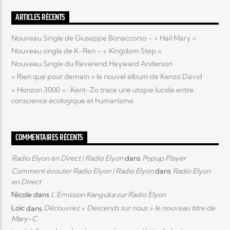
ARTICLES RÉCENTS
Nouveau Single de Giuseppe Bonaccorso – « Hail Mary »
Nouveau single de K-Ren – « Kingdom Step »
Nouveau Single du Révérend Hayward Anderson
« Rien que pour demain » le nouvel album de Kenzo David
« Horizon 3000 » : Kent-Zo trace une utopie lucide entre
conscience écologique et humanisme
COMMENTAIRES RÉCENTS
Radio Elyon en Direct | Radio Elyon
dans
Popup Player
Comment écouter Radio Elyon | Radio Elyon
dans
Radio Elyon
en Direct
Nicole
dans
L’Emission Kanguka sur Radio Elyon
Loïc
dans
Découvrez « Descends sur nous » le nouveau titre de
Mary-C