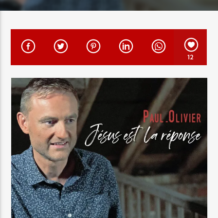
EN CE MOMENT
TITRE
ARTISTE
12
Radio Elyon
Elyon Rhema
Elyon Hits