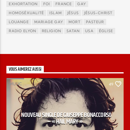
EXHORTATION
FOI
FRANCE
GAY
HOMOSÉXUALITÉ
ISLAM
JÉSUS
JÉSUS-CHRIST
LOUANGE
MARIAGE GAY
MORT
PASTEUR
RADIO ELYON
RELIGION
SATAN
USA
ÉGLISE
VOUS AIMEREZ AUSSI
MUSIC
49
NOUVEAU SINGLE DE GIUSEPPE BONACCORSO
– « HAIL MARY »