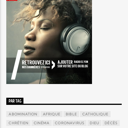
PAR TAG
ABOMINATION
AFRIQUE
BIBLE
CATHOLIQUE
CHRÉTIEN
CINÉMA
CORONAVIRUS
DIEU
DÉCÈS