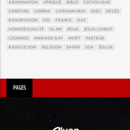
ABOMINATION
AFRIQUE
BIBLE
CATHOLIQUE
CHRÉTIEN
CINÉMA
CORONAVIRUS
DIEU
DÉCÈS
EXHORTATION
FOI
FRANCE
GAY
HOMOSÉXUALITÉ
ISLAM
JÉSUS
JÉSUS-CHRIST
LOUANGE
MARIAGE GAY
MORT
PASTEUR
RADIO ELYON
RELIGION
SATAN
USA
ÉGLISE
PAGES