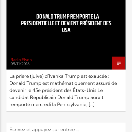
EN CE MOMENT
TITRE
DONALD TRUMP REMPORTE LA
ARTISTE
PRÉSIDENTIELLE ET DEVIENT PRÉSIDENT DES
USA
Radio Elyon
09/11/2016
Radio Elyon
La prière (juive) d’Ivanka Trump est exaucée :
Donald Trump est mathématiquement assuré de
devenir le 45e président des États-Unis Le
Elyon Rhema
candidat Républicain Donald Trump aurait
remporté mercredi la Pennsylvanie, […]
Elyon Hits