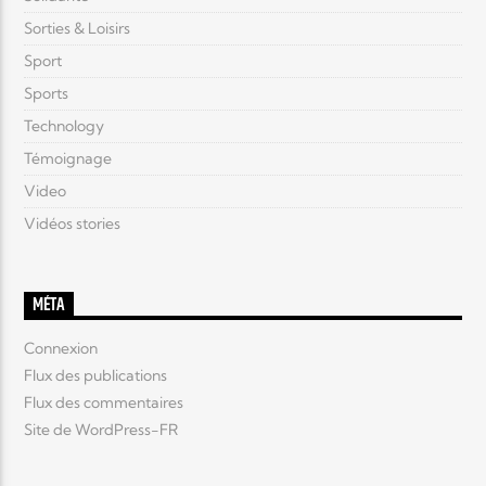
Sorties & Loisirs
Sport
Sports
Technology
Témoignage
Video
Vidéos stories
MÉTA
Connexion
Flux des publications
Flux des commentaires
Site de WordPress-FR