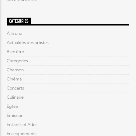
CATÉGORIES
À la une
Actualités des artistes
Bien être
Catégories
Chanson
Cinéma
Concerts
Culinaire
Eglise
Émission
Enfants et Ados
Enseignements