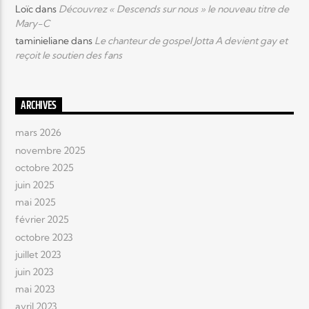
Loïc
dans
Découvrez « Descends sur nous » le nouveau titre de
Mary-C
taminieliane
dans
Le chanteur de gospel Jotta A devient gay et
reçoit le soutien des fans
ARCHIVES
mars 2026
novembre 2025
octobre 2025
juin 2025
mai 2025
février 2025
octobre 2023
juillet 2023
juin 2023
mai 2023
avril 2023