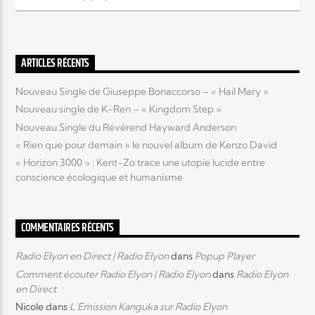
Elyon Live
ARTICLES RÉCENTS
Nouveau Single de Giuseppe Bonaccorso – « Hail Mary »
Elyon Kids
Nouveau single de K-Ren – « Kingdom Step »
Nouveau Single du Révérend Hayward Anderson
« Rien que pour demain » le nouvel album de Kenzo David
« Horizon 3000 » : Kent-Zo trace une utopie lucide entre
conscience écologique et humanisme
COMMENTAIRES RÉCENTS
Radio Elyon en Direct | Radio Elyon
dans
Popup Player
Comment écouter Radio Elyon | Radio Elyon
dans
Radio Elyon
en Direct
Nicole
dans
L’Emission Kanguka sur Radio Elyon