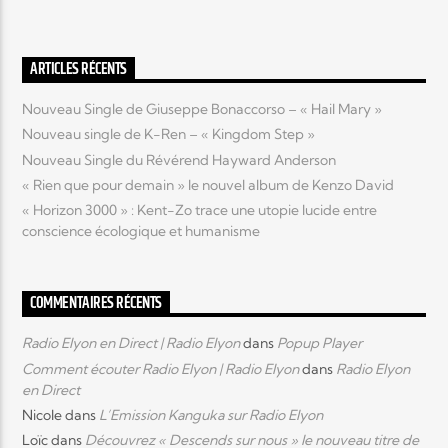
ARTICLES RÉCENTS
Nouveau Single de Giuseppe Bonaccorso – « Hail Mary »
Nouveau single de K-Ren – « Kingdom Step »
Nouveau Single du Révérend Hayward Anderson
« Rien que pour demain » le nouvel album de Kenzo David
« Horizon 3000 » : Kent-Zo trace une utopie lucide entre
conscience écologique et humanisme
COMMENTAIRES RÉCENTS
Radio Elyon en Direct | Radio Elyon
dans
Popup Player
Comment écouter Radio Elyon | Radio Elyon
dans
Radio Elyon
en Direct
Nicole
dans
L’Emission Kanguka sur Radio Elyon
Loïc
dans
Découvrez « Descends sur nous » le nouveau titre de