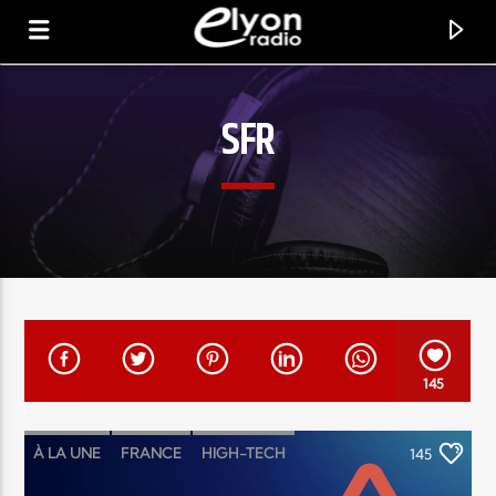
SFR
RADIO ELYON
POSITIVE ET ENCOURAGEANTE !
145
À LA UNE
FRANCE
HIGH-TECH
145
LOISIRS & FUN
MOBILE
POINTS FORTS