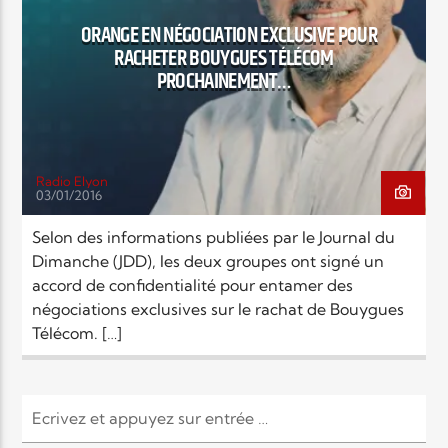
ORANGE EN NÉGOCIATION EXCLUSIVE POUR
RACHETER BOUYGUES TÉLÉCOM
Elyon Live
PROCHAINEMENT…
Elyon Kids
Radio Elyon
03/01/2016
Selon des informations publiées par le Journal du
Dimanche (JDD), les deux groupes ont signé un
accord de confidentialité pour entamer des
négociations exclusives sur le rachat de Bouygues
Télécom. […]