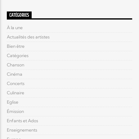
CATÉGORIES
À la une
Actualités des artistes
Bien être
Catégories
Chanson
Cinéma
Concerts
Culinaire
Eglise
Émission
Enfants et Ados
Enseignements