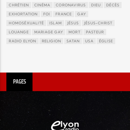
CHRÉTIEN
CINÉMA
CORONAVIRUS
DIEU
DÉCÈS
EXHORTATION
FOI
FRANCE
GAY
HOMOSÉXUALITÉ
ISLAM
JÉSUS
JÉSUS-CHRIST
LOUANGE
MARIAGE GAY
MORT
PASTEUR
RADIO ELYON
RELIGION
SATAN
USA
ÉGLISE
PAGES