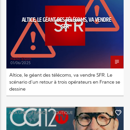
EN CE MOMENT
TITRE
SOCIÉTÉ
ARTISTE
ALTICE, LE GÉANT DES TÉLÉCOMS, VA VENDRE
SFR
Radio Elyon
01/06/2025
Radio Elyon
Altice, le géant des télécoms, va vendre SFR. Le
scénario d’un retour à trois opérateurs en France se
dessine
Elyon Rhema
À LA UNE
FRANCE
POLITIQUE
0
Elyon Hits
SOCIÉTÉ