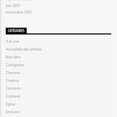
juin 2013
novembre 2012
CATÉGORIES
À la une
Actualités des artistes
Bien être
Catégories
Chanson
Cinéma
Concerts
Culinaire
Eglise
Émission