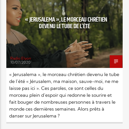
EN CE MOMENT
TITRE
ARTISTE
« JERUSALEMA », LE MORCEAU CHRÉTIEN
DEVENU LE TUBE DE L’ÉTÉ
Radio Elyon
10/07/2020
Radio Elyon
« Jerusalema », le morceau chrétien devenu le tube
de l’été « Jérusalem, ma maison, sauve-moi, ne me
laisse pas ici ». Ces paroles, ce sont celles du
Elyon Rhema
morceau plein d’espoir qui redonne le sourire et
fait bouger de nombreuses personnes à travers le
monde ces dernières semaines. Alors prêts à
danser sur Jerusalema ?
Elyon Hits