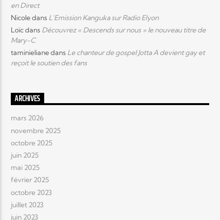
en Direct
Nicole
dans
L’Emission Kanguka sur Radio Elyon
Loïc
dans
Découvrez « Descends sur nous » le nouveau titre de
Mary-C
taminieliane
dans
Le chanteur de gospel Jotta A devient gay et
reçoit le soutien des fans
ARCHIVES
mars 2026
novembre 2025
octobre 2025
juin 2025
mai 2025
février 2025
octobre 2023
juillet 2023
juin 2023