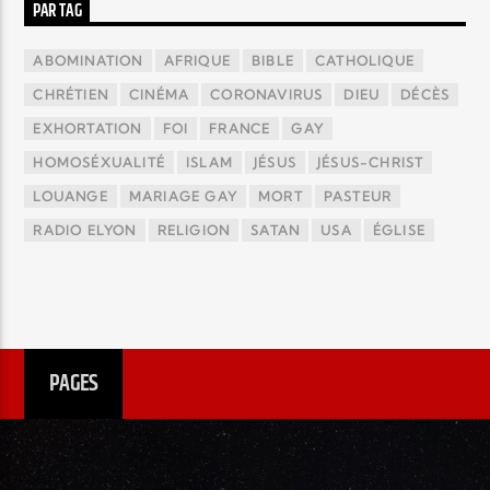
PAR TAG
ABOMINATION
AFRIQUE
BIBLE
CATHOLIQUE
CHRÉTIEN
CINÉMA
CORONAVIRUS
DIEU
DÉCÈS
EXHORTATION
FOI
FRANCE
GAY
HOMOSÉXUALITÉ
ISLAM
JÉSUS
JÉSUS-CHRIST
LOUANGE
MARIAGE GAY
MORT
PASTEUR
RADIO ELYON
RELIGION
SATAN
USA
ÉGLISE
PAGES