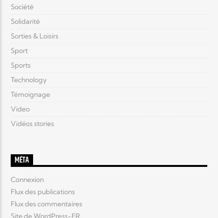
Société
Solidarité
Sorties & Loisirs
Sport
Sports
Technology
Témoignage
Video
Vidéos stories
MÉTA
Connexion
Flux des publications
Flux des commentaires
Site de WordPress-FR