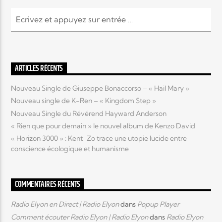
Elyon Live
ARTICLES RÉCENTS
Elyon Kids
Nouveau Single de Giuseppe Bonaccorso – « Hail Mary »
Nouveau single de K-Ren – « Kingdom Step »
Nouveau Single du Révérend Hayward Anderson
« Rien que pour demain » le nouvel album de Kenzo David
« Horizon 3000 » : Kent-Zo trace une utopie lucide entre
conscience écologique et humanisme
COMMENTAIRES RÉCENTS
Radio Elyon en Direct | Radio Elyon
dans
Popup Player
Comment écouter Radio Elyon | Radio Elyon
dans
Radio Elyon