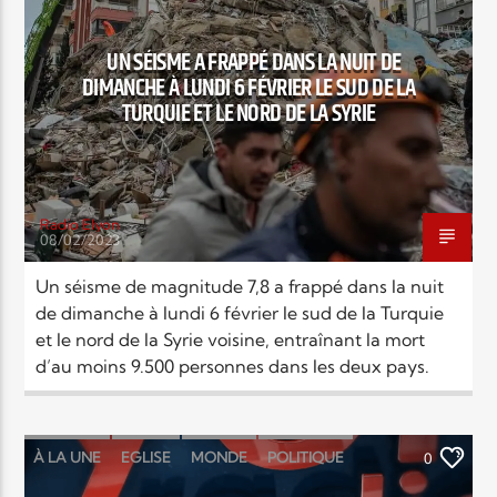
EN CE MOMENT
TITRE
UN SÉISME A FRAPPÉ DANS LA NUIT DE
ARTISTE
DIMANCHE À LUNDI 6 FÉVRIER LE SUD DE LA
TURQUIE ET LE NORD DE LA SYRIE
Radio Elyon
08/02/2023
Radio Elyon
Un séisme de magnitude 7,8 a frappé dans la nuit
de dimanche à lundi 6 février le sud de la Turquie
et le nord de la Syrie voisine, entraînant la mort
Elyon Rhema
d’au moins 9.500 personnes dans les deux pays.
À LA UNE
EGLISE
MONDE
POLITIQUE
0
Elyon Hits
RELIGIONS
SOCIÉTÉ