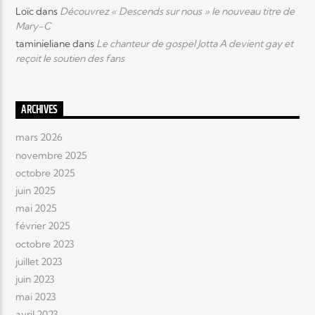
Loïc
dans
Découvrez « Descends sur nous » le nouveau titre de
Mary-C
taminieliane
dans
Le chanteur de gospel Jotta A devient gay et
reçoit le soutien des fans
ARCHIVES
mars 2026
novembre 2025
octobre 2025
juin 2025
mai 2025
février 2025
octobre 2023
juillet 2023
juin 2023
mai 2023
avril 2023