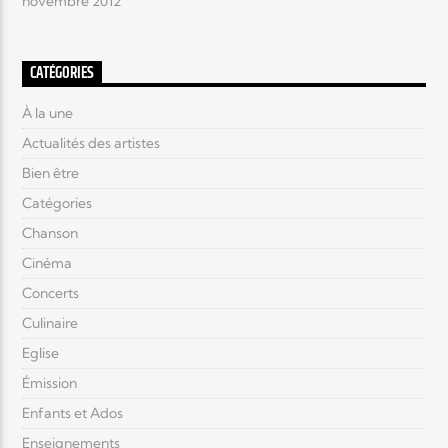
novembre 2012
CATÉGORIES
À la une
Actualités des artistes
Bien être
Catégories
Chanson
Cinéma
Concerts
Culinaire
Eglise
Émission
Enfants et Ados
Enseignements