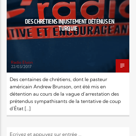
Elyon Live
DES CHRÉTIENS INJUSTEMENT DÉTENUS EN
TURQUIE
Elyon Kids
Radio Elyon
22/03/2017
Des centaines de chrétiens, dont le pasteur
américain Andrew Brunson, ont été mis en
détention au cours de la vague d’arrestation des
prétendus sympathisants de la tentative de coup
d’État […]