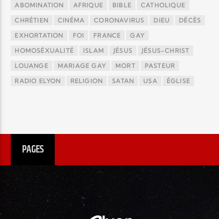
ABOMINATION
AFRIQUE
BIBLE
CATHOLIQUE
CHRÉTIEN
CINÉMA
CORONAVIRUS
DIEU
DÉCÈS
EXHORTATION
FOI
FRANCE
GAY
HOMOSÉXUALITÉ
ISLAM
JÉSUS
JÉSUS-CHRIST
LOUANGE
MARIAGE GAY
MORT
PASTEUR
RADIO ELYON
RELIGION
SATAN
USA
ÉGLISE
PAGES