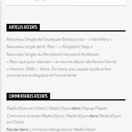
ARTICLES RÉCENTS
Nouveau Single de Giuseppe Bonaccorso – « Hail Mary »
Nouveau single de K-Ren – « Kingdom Step »
Nouveau Single du Révérend Hayward Anderson
« Rien que pour demain » le nouvel album de Kenzo David
« Horizon 3000 » : Kent-Zo trace une utopie lucide entre
conscience écologique et humanisme
COMMENTAIRES RÉCENTS
Radio Elyon en Direct | Radio Elyon
dans
Popup Player
Comment écouter Radio Elyon | Radio Elyon
dans
Radio Elyon
en Direct
Nicole
dans
L’Emission Kanguka sur Radio Elyon