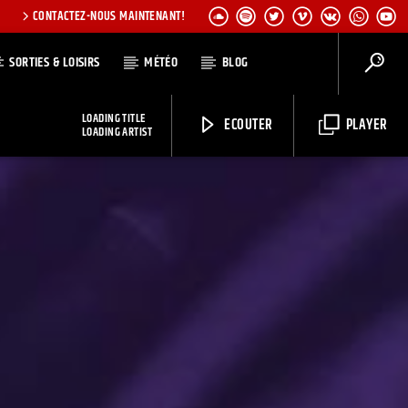
CONTACTEZ-NOUS MAINTENANT!
SORTIES & LOISIRS
MÉTÉO
BLOG
LOADING TITLE
ECOUTER
PLAYER
LOADING ARTIST
CHAÎNES
Radio Elyon
Elyon Rhema
Elyon Hits
Elyon Live
Elyon Kids