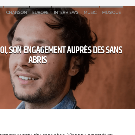
S
CHANSON
EUROPE
INTERVIEWS
MUSIC
MUSIQUE
FOI, SON ENGAGEMENT AUPRÈS DES SANS
ABRIS
gement auprès des sans abris. Vianney poursuit en