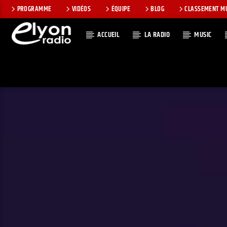
PROGRAMME
VIDÉOS
ÉQUIPE
BLOG
CLASSEMENT M
ACCUEIL
LA RADIO
MUSIC
EN CE MOMEN
RADIO ELYON
TITRE
POSITIVE ET
ARTISTE
ENCOURAGEANTE !