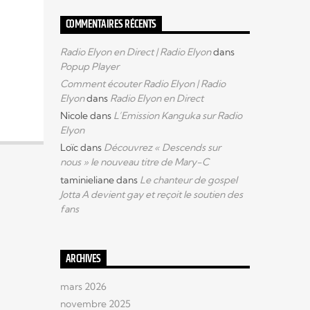
COMMENTAIRES RÉCENTS
Radio Elyon en Direct | Radio Elyon
dans
Popup Player
Comment écouter Radio Elyon | Radio
Elyon
dans
Radio Elyon en Direct
Nicole
dans
L’Emission Kanguka sur Radio
Elyon
Loïc
dans
Découvrez « Descends sur
nous » le nouveau titre de Mary-C
taminieliane
dans
Le chanteur de gospel
Jotta A devient gay et reçoit le soutien des
fans
ARCHIVES
mars 2026
novembre 2025