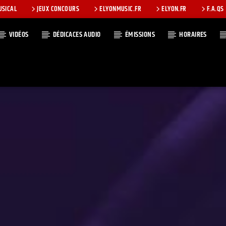
USICAL
JEUX CONCOURS
ELYONMUSIC.FR
ELYON.FR
F.A.QS
VIDÉOS
DÉDICACES AUDIO
ÉMISSIONS
HORAIRES
T