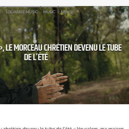
S
LOUANGE MUSIC
MUSIC
NEWS
», LE MORCEAU CHRÉTIEN DEVENU LE TUBE
DE L’ÉTÉ
u chrétien devenu le tube de l’été « Jérusalem, ma maison,