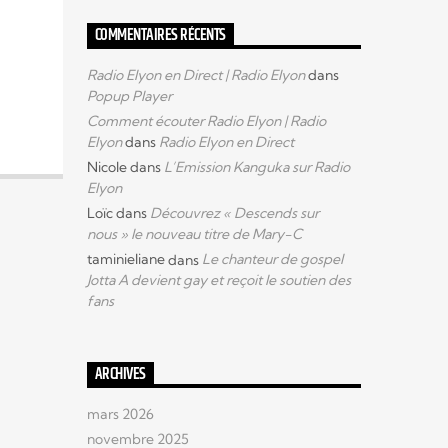
COMMENTAIRES RÉCENTS
Radio Elyon en Direct | Radio Elyon
dans
Popup Player
Comment écouter Radio Elyon | Radio
Elyon
dans
Radio Elyon en Direct
Nicole
dans
L’Emission Kanguka sur Radio
Elyon
Loïc
dans
Découvrez « Descends sur
nous » le nouveau titre de Mary-C
taminieliane
dans
Le chanteur de gospel
Jotta A devient gay et reçoit le soutien des
fans
ARCHIVES
mars 2026
novembre 2025