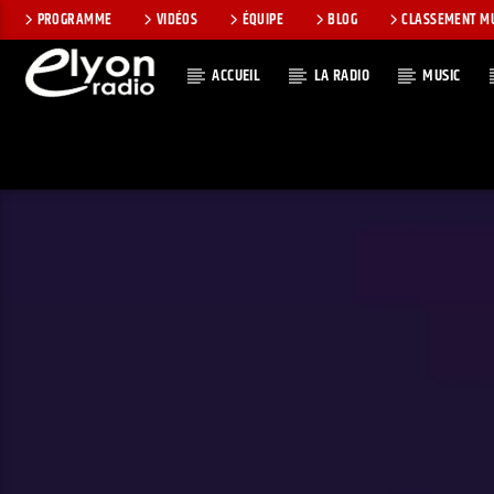
PROGRAMME
VIDÉOS
ÉQUIPE
BLOG
CLASSEMENT M
ACCUEIL
LA RADIO
MUSIC
EN CE MOMEN
RADIO ELYON
TITRE
POSITIVE ET
ARTISTE
ENCOURAGEANTE !