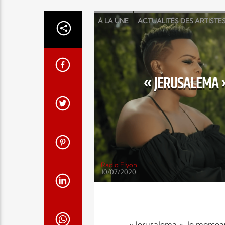
À LA UNE
ACTUALITÉS DES ARTISTE
« JERUSALEMA 
Radio Elyon
10/07/2020
« Jerusalema », le morcea