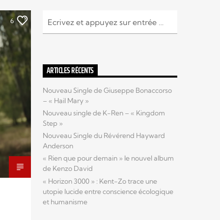
6
ARTICLES RÉCENTS
Nouveau Single de Giuseppe Bonaccorso
– « Hail Mary »
Nouveau single de K-Ren – « Kingdom
Step »
Nouveau Single du Révérend Hayward
Anderson
« Rien que pour demain » le nouvel album
de Kenzo David
« Horizon 3000 » : Kent-Zo trace une
utopie lucide entre conscience écologique
et humanisme