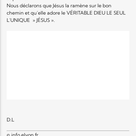
Nous déclarons que Jésus la ramène sur le bon
chemin et qu’elle adore le VÉRITABLE DIEU LE SEUL
Elyon Live
L’UNIQUE » JÉSUS ».
Elyon Kids
D.L
© info.elyon.fr