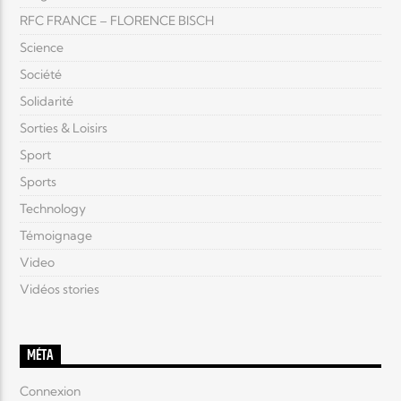
RFC FRANCE – FLORENCE BISCH
Science
Société
Solidarité
Sorties & Loisirs
Sport
Sports
Technology
Témoignage
Video
Vidéos stories
MÉTA
Connexion