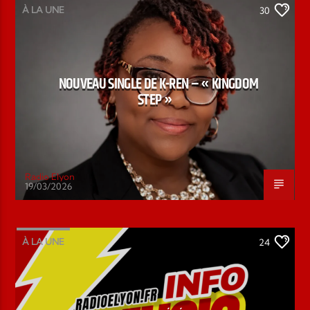
À LA UNE
30
NOUVEAU SINGLE DE K-REN – « KINGDOM
STEP »
Radio Elyon
19/03/2026
À LA UNE
24