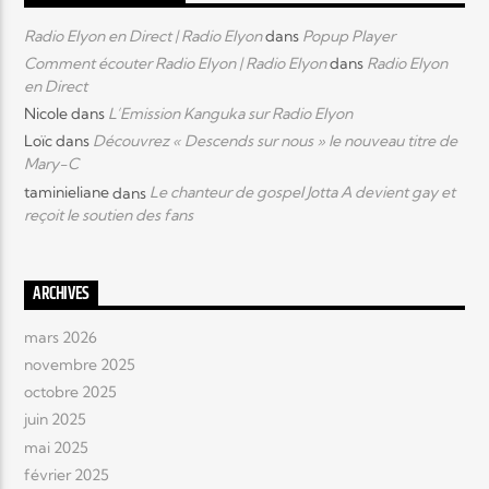
Radio Elyon en Direct | Radio Elyon
dans
Popup Player
Comment écouter Radio Elyon | Radio Elyon
dans
Radio Elyon
en Direct
Nicole
dans
L’Emission Kanguka sur Radio Elyon
Loïc
dans
Découvrez « Descends sur nous » le nouveau titre de
Mary-C
taminieliane
dans
Le chanteur de gospel Jotta A devient gay et
reçoit le soutien des fans
ARCHIVES
mars 2026
novembre 2025
octobre 2025
juin 2025
mai 2025
février 2025