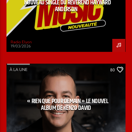
NOUVEAU SINGLE DU RÉVÉREND HAYWARD
ANDERSON
Radio Elyon
19/03/2026
À LA UNE
80
« RIEN QUE POUR DEMAIN » LE NOUVEL
ALBUM DE KENZO DAVID