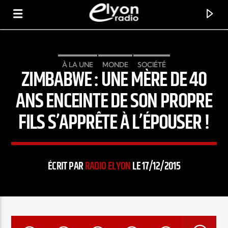
À LA UNE
MONDE
SOCIÉTÉ
ZIMBABWE : UNE MÈRE DE 40
RADIO ELYON
POSITIVE ET ENCOURAGEANTE !
ANS ENCEINTE DE SON PROPRE
FILS S’APPRÊTE À L’ÉPOUSER !
ÉCRIT PAR
RADIO ELYON
LE 17/12/2015