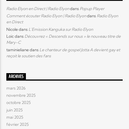
Radio Elyon en Direct | Radio Elyon
dans
Popup Player
Comment écouter Radio Elyon | Radio Elyon
dans
Radio Elyon
en Direct
Nicole
dans
L’Emission Kanguka sur Radio Elyon
Loïc
dans
Découvrez « Descends sur nous » le nouveau titre de
Mary-C
taminieliane
dans
Le chanteur de gospel Jotta A devient gay et
reçoit le soutien des fans
ARCHIVES
mars 2026
novembre 2025
octobre 2025
juin 2025
mai 2025
février 2025