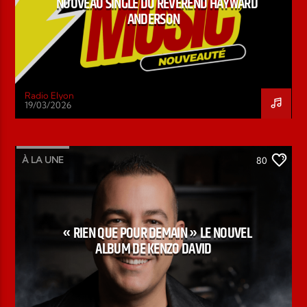
NOUVEAU SINGLE DU RÉVÉREND HAYWARD
ANDERSON
Radio Elyon
19/03/2026
À LA UNE
80
« RIEN QUE POUR DEMAIN » LE NOUVEL
ALBUM DE KENZO DAVID