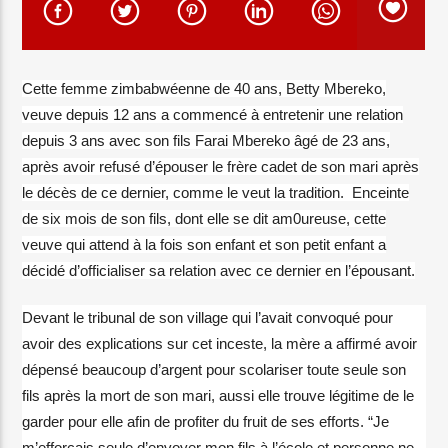
EN CE MOMENT
TITRE
ARTISTE
Cette femme zimbabwéenne de 40 ans, Betty Mbereko,
veuve depuis 12 ans a commencé à entretenir une relation
depuis 3 ans avec son fils Farai Mbereko âgé de 23 ans,
après avoir refusé d’épouser le frère cadet de son mari après
le décès de ce dernier, comme le veut la tradition. Enceinte
de six mois de son fils, dont elle se dit am0ureuse, cette
Radio Elyon
veuve qui attend à la fois son enfant et son petit enfant a
décidé d’officialiser sa relation avec ce dernier en l’épousant.
Devant le tribunal de son village qui l’avait convoqué pour
Elyon Rhema
avoir des explications sur cet inceste, la mère a affirmé avoir
dépensé beaucoup d’argent pour scolariser toute seule son
fils après la mort de son mari, aussi elle trouve légitime de le
Elyon Hits
garder pour elle afin de profiter du fruit de ses efforts. “Je
m’efforçais seule d’envoyer mon fils à l’école et personne ne