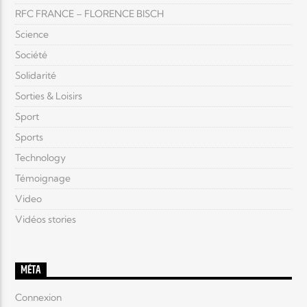
RFC FRANCE – FLORENCE BISCH
Science
Société
Solidarité
Sorties & Loisirs
Sport
Sports
Technology
Témoignage
Video
Vidéos stories
MÉTA
Connexion