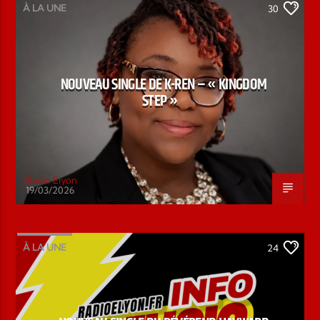
À LA UNE
30
NOUVEAU SINGLE DE K-REN – « KINGDOM
STEP »
Radio Elyon
19/03/2026
À LA UNE
24