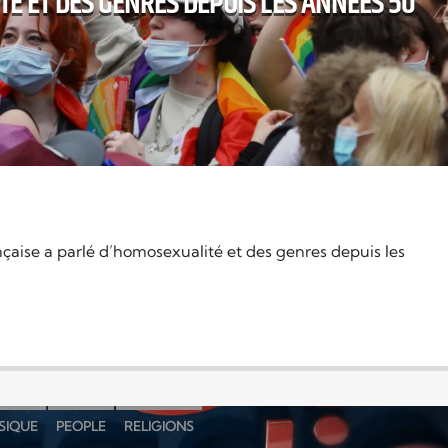
É ET DES GENRES DEPUIS LES ANNÉES 50
aise a parlé d’homosexualité et des genres depuis les
SIQUE
PEOPLE
RELIGIONS