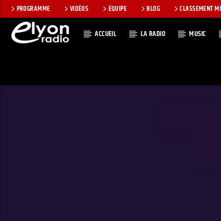
PROGRAMME
VIDÉOS
ÉQUIPE
BLOG
CLASSEMENT M
ACCUEIL
LA RADIO
MUSIC
EN CE MOMEN
RADIO ELYON
TITRE
POSITIVE ET
ARTISTE
ENCOURAGEANTE !