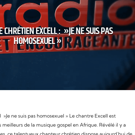
 CHRÉTIEN EXCELL : »JE NE SUIS PAS
HOMOSEXUEL »
l »Je ne suis pas homosexuel » Le chantre Excell est
meilleurs de la musique gospel en Afrique. Révélé il y a
es, ce talentueux chanteur chrétien dispose aujourd’hui de