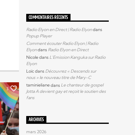
COMMENTAIRES RÉCENTS
Radio Elyon en Direct | Radio Elyon
dans
Popup Player
Comment écouter Radio Elyon | Radio
Elyon
dans
Radio Elyon en Direct
Nicole
dans
L’Emission Kanguka sur Radio
Elyon
Loïc
dans
Découvrez « Descends sur
nous » le nouveau titre de Mary-C
taminieliane
dans
Le chanteur de gospel
3
Jotta A devient gay et reçoit le soutien des
fans
ARCHIVES
mars 2026