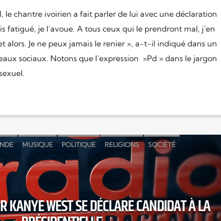
le chantre ivoirien a fait parler de lui avec une déclaration
is fatigué, je l’avoue. A tous ceux qui le prendront mal, j’en
et alors. Je ne peux jamais le renier », a-t-il indiqué dans un
eaux sociaux. Notons que l’expression »Pd » dans le jargon
sexuel.
NDE
MUSIQUE
POLITIQUE
RELIGIONS
SOCIÉTÉ
UR KANYE WEST SE DÉCLARE CANDIDAT À LA