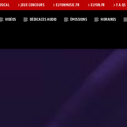
USICAL
JEUX CONCOURS
ELYONMUSIC.FR
ELYON.FR
F.A.QS
VIDÉOS
DÉDICACES AUDIO
ÉMISSIONS
HORAIRES
T