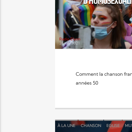
D’HOMOSEXUALIT
Radio Elyon
26/06/2021
Comment la chanson franç
années 50
À LA UNE
CHANSON
EGLISE
MU