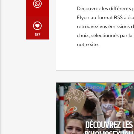
Découvrez les différents 
Elyon au format RSS à éco
retrouvez vos émissions d
187
choix, sélectionnés par la
notre site.
À LA UNE
CHANSON
MONDE
MU
DÉCOUVREZ LES