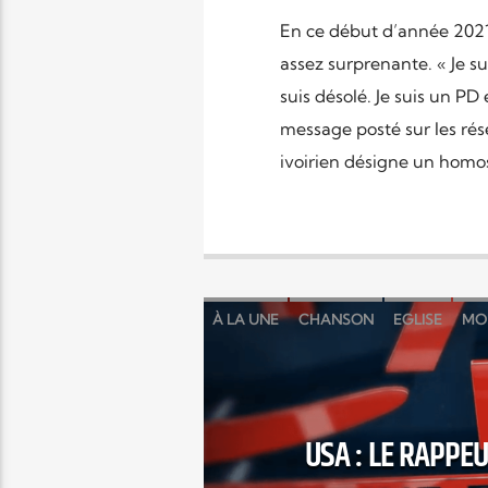
En ce début d’année 2021, 
assez surprenante. « Je su
suis désolé. Je suis un PD 
message posté sur les rés
ivoirien désigne un homo
À LA UNE
CHANSON
EGLISE
MO
USA : LE RAPPE