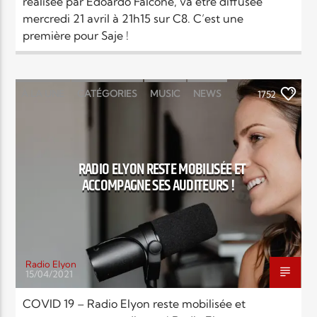
réalisée par Edoardo Falcone, va être diffusée
mercredi 21 avril à 21h15 sur C8. C’est une
première pour Saje !
À LA UNE
CATÉGORIES
MUSIC
NEWS
1752
RADIO ELYON RESTE MOBILISÉE ET
ACCOMPAGNE SES AUDITEURS !
Radio Elyon
15/04/2021
COVID 19 – Radio Elyon reste mobilisée et