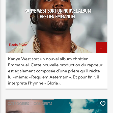
KANYE WEST SORT UN NOUVEL ALBUM
CHRÉTIEN EMMANUEL
Radio Elyon
13/01/2021
Kanye West sort un nouvel album chrétien
Emmanuel. Cette nouvelle production du rappeur
est également composée d’une prière qu’il récite
lui-même: «Requiem Aeternam». Et pour finir, il
interprète l’hymne «Gloria».
CATÉGORIES
CONCERTS
6
LOUANGE MUSIC
MUSIC
NEWS