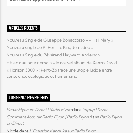
ARTICLES RÉCENTS
Nouveau Single de Giuseppe Bonaccorso – « Hail Mary »
Nouveau single de K-Ren – « Kingdom Step »
Nouveau Single du Révérend Hayward Anderson
« Rien que pour demain » le nouvel album de Kenzo David
« Horizon 3000 » : Kent-Zo trace une utopie lucide entre
conscience écologique et humanisme
COMMENTAIRES RÉCENTS
Radio Elyon en Direct | Radio Elyon
dans
Popup Player
Comment écouter Radio Elyon | Radio Elyon
dans
Radio Elyon
en Direct
Nicole
dans
L’Emission Kanguka sur Radio Elyon