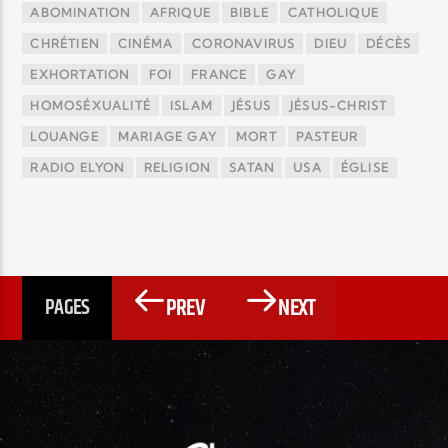
ABOMINATION
AFRIQUE
BIBLE
CATHOLIQUE
CHRÉTIEN
CINÉMA
CORONAVIRUS
DIEU
DÉCÈS
EXHORTATION
FOI
FRANCE
GAY
HOMOSÉXUALITÉ
ISLAM
JÉSUS
JÉSUS-CHRIST
LOUANGE
MARIAGE GAY
MORT
PASTEUR
RADIO ELYON
RELIGION
SATAN
USA
ÉGLISE
PREV
NEXT
PAGES