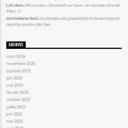
Loïc
dans
Découvrez « Descends sur nous » le nouveau titre de
Mary-C
taminieliane
dans
Le chanteur de gospel Jotta A devient gay et
reçoit le soutien des fans
ARCHIVES
mars 2026
novembre 2025
octobre 2025
juin 2025
mai 2025
février 2025
octobre 2023
juillet 2023
juin 2023
mai 2023