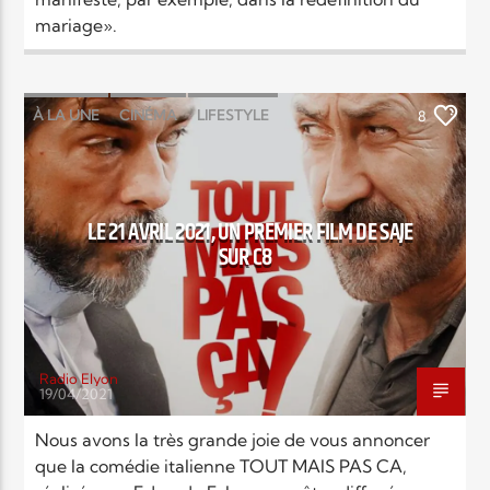
mariage».
Elyon Live
À LA UNE
CINÉMA
LIFESTYLE
8
LOISIRS & FUN
NEWS
POINTS FORTS
Elyon Kids
LE 21 AVRIL 2021, UN PREMIER FILM DE SAJE
SUR C8
Radio Elyon
19/04/2021
Nous avons la très grande joie de vous annoncer
que la comédie italienne TOUT MAIS PAS CA,