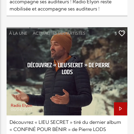
accompagne ses auditeurs ! Radio Elyon reste
mobilisée et accompagne ses auditeurs !
À LA UNE
ACTUALITÉS DES ARTISTES
5
LOUANGE MUSIC
MUSIC
NEWS
DÉCOUVREZ « LIEU SECRET » DE PIERRE
LODS
Radio Elyon
06/04/2021
Découvrez « LIEU SECRET » tiré du dernier album
« CONFINÉ POUR BÉNIR » de Pierre LODS