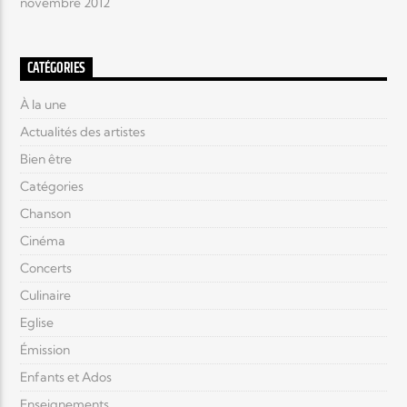
novembre 2012
CATÉGORIES
À la une
Actualités des artistes
Bien être
Catégories
Chanson
Cinéma
Concerts
Culinaire
Eglise
Émission
Enfants et Ados
Enseignements