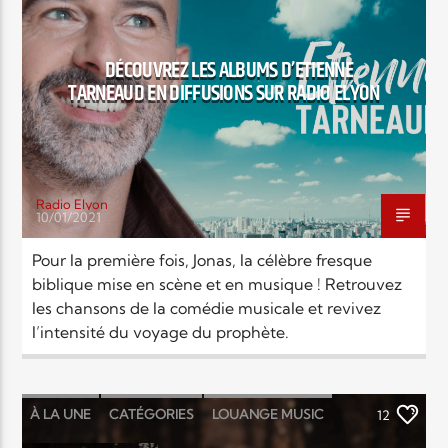
DÉCOUVREZ LES ALBUMS D’ETIENNE
TARNEAUD EN DIFFUSIONS SUR RADIO ELYON
Radio Elyon
10/01/2021
Pour la première fois, Jonas, la célèbre fresque
biblique mise en scène et en musique ! Retrouvez
les chansons de la comédie musicale et revivez
l’intensité du voyage du prophète.
À LA UNE
CATÉGORIES
LOUANGE MUSIC
12