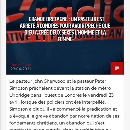
EN CE MOMENT
RELIGIONS
SOCIÉTÉ
VIDEO
TITRE
ARTISTE
GRANDE BRETAGNE : UN PASTEUR EST
ARRÊTÉ À LONDRES POUR AVOIR PRÊCHÉ QUE
DIEU A CRÉÉ DEUX SEXES L’HOMME ET LA
FEMME
Radio Elyon
Radio Elyon
29/04/2021
Le pasteur John Sherwood et le pasteur Peter
Simpson prêchaient devant la station de métro
Elyon Rhema
Uxbridge dans l’ouest de Londres le vendredi 23
avril, lorsque des policiers ont été interpellés.
Simpson a dit qu’il «a commencé la prédication et
a évoqué le grave abandon par notre nation de ses
Elyon Hits
fondements chrétiens, un abandon qui s’est
manifesté, par exemple, dans la redéfinition du