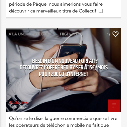
période de Pâque, nous aimerions vous faire
découvrir ce merveilleux titre de Collectif […]
À LA UNE
CATÉGORIES
HIGH-TECH
17
NEWS
BESOIN D’UN NOUVEAU FORFAIT?
DÉCOUVREZ L’OFFRE RED BY SFR À 15€/MOIS
POUR 200GO D’INTERNET
Radio Elyon
16/01/2021
Qu’on se le dise, la guerre commerciale que se livre
les opérateurs de téléphonie mobile ne fait que