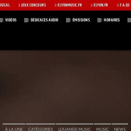
USICAL
JEUX CONCOURS
ELYONMUSIC.FR
ELYON.FR
F.A.QS
VIDÉOS
DÉDICACES AUDIO
ÉMISSIONS
HORAIRES
T
À LA UNE
CATÉGORIES
LOUANGE MUSIC
MUSIC
NEWS