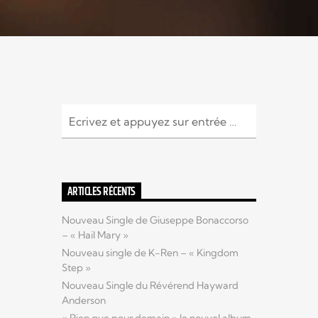
ARTICLES RÉCENTS
Nouveau Single de Giuseppe Bonaccorso
– « Hail Mary »
Nouveau single de K-Ren – « Kingdom
Step »
Nouveau Single du Révérend Hayward
Anderson