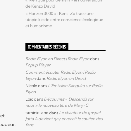
« Rien que pour demain » le nouvel album
de Kenzo David
« Horizon 3000 » : Kent-Zo trace une
utopie lucide entre conscience écologique
et humanisme
COMMENTAIRES RÉCENTS
Radio Elyon en Direct | Radio Elyon
dans
Popup Player
Comment écouter Radio Elyon | Radio
Elyon
dans
Radio Elyon en Direct
Nicole
dans
L’Emission Kanguka sur Radio
Elyon
Loïc
dans
Découvrez « Descends sur
nous » le nouveau titre de Mary-C
taminieliane
dans
Le chanteur de gospel
cet
Jotta A devient gay et reçoit le soutien des
 pudeur.
fans