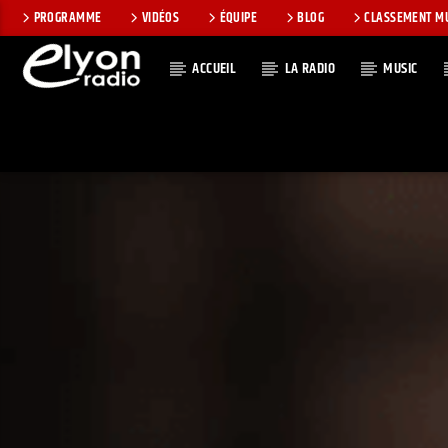
PROGRAMME
VIDÉOS
ÉQUIPE
BLOG
CLASSEMENT M
ACCUEIL
LA RADIO
MUSIC
EN CE MOMEN
RADIO ELYON
TITRE
POSITIVE ET
ARTISTE
ENCOURAGEANTE !