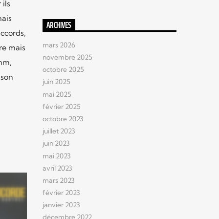
ils
mais
ARCHIVES
ccords,
mars 2026
tre mais
novembre 2025
imm,
octobre 2025
 son
juin 2025
mai 2025
février 2025
octobre 2023
juillet 2023
juin 2023
mai 2023
avril 2023
mars 2023
février 2023
janvier 2023
décembre 2022