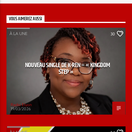
VOUS AIMEREZ AUSSI
À LA UNE
30
NOUVEAU SINGLE DE K-REN – « KINGDOM
STEP »
Radio Elyon
19/03/2026