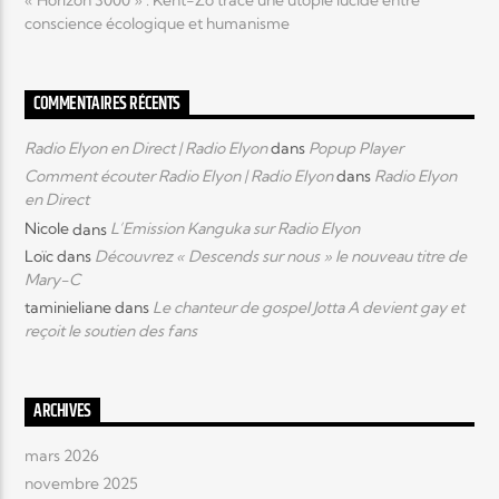
conscience écologique et humanisme
COMMENTAIRES RÉCENTS
Radio Elyon en Direct | Radio Elyon
dans
Popup Player
Comment écouter Radio Elyon | Radio Elyon
dans
Radio Elyon
en Direct
Nicole
dans
L’Emission Kanguka sur Radio Elyon
Loïc
dans
Découvrez « Descends sur nous » le nouveau titre de
Mary-C
taminieliane
dans
Le chanteur de gospel Jotta A devient gay et
reçoit le soutien des fans
ARCHIVES
mars 2026
novembre 2025