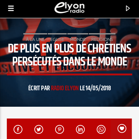
À LA UNE
EGLISE
MONDE
RELIGIONS
DE PLUS EN PLUS DE CHRÉTIENS
RADIO ELYON
POSITIVE ET ENCOURAGEANTE !
PERSÉCUTÉS DANS LE MONDE
ÉCRIT PAR
RADIO ELYON
LE 14/05/2018