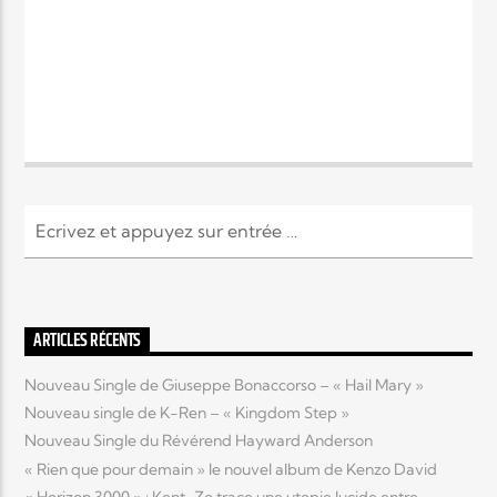
ARTICLES RÉCENTS
Nouveau Single de Giuseppe Bonaccorso – « Hail Mary »
Nouveau single de K-Ren – « Kingdom Step »
Nouveau Single du Révérend Hayward Anderson
« Rien que pour demain » le nouvel album de Kenzo David
« Horizon 3000 » : Kent-Zo trace une utopie lucide entre