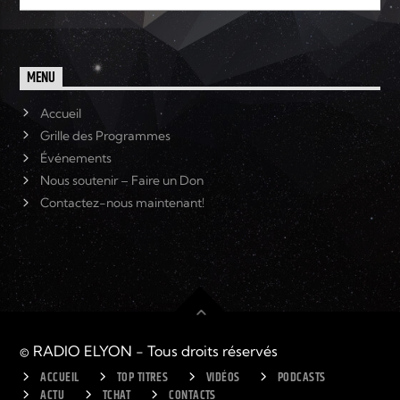
MENU
Accueil
Grille des Programmes
Événements
Nous soutenir – Faire un Don
Contactez-nous maintenant!
© RADIO ELYON - Tous droits réservés
ACCUEIL
TOP TITRES
VIDÉOS
PODCASTS
ACTU
TCHAT
CONTACTS