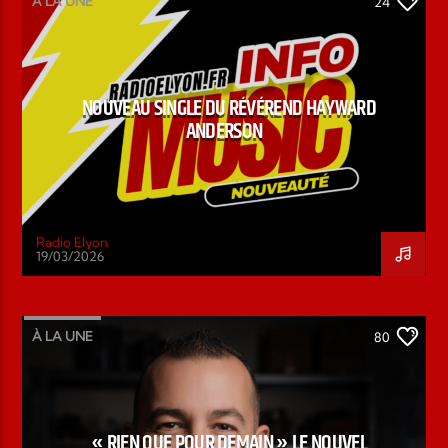
À LA UNE
24
NOUVEAU SINGLE DU RÉVÉREND HAYWARD
ANDERSON
Radio Elyon
19/03/2026
À LA UNE
80
« RIEN QUE POUR DEMAIN » LE NOUVEL