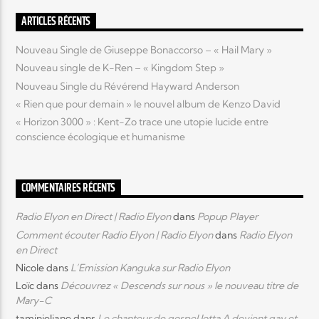
ARTICLES RÉCENTS
Nouveau Single de Giuseppe Bonaccorso – « Hail Mary »
Nouveau single de K-Ren – « Kingdom Step »
Nouveau Single du Révérend Hayward Anderson
« Rien que pour demain » le nouvel album de Kenzo David
« Horizon 3000 » : Kent-Zo trace une utopie lucide entre
conscience écologique et humanisme
COMMENTAIRES RÉCENTS
Radio Elyon en Direct | Radio Elyon
dans
Popup Player
Comment écouter Radio Elyon | Radio Elyon
dans
Radio Elyon
en Direct
Nicole
dans
L’Emission Kanguka sur Radio Elyon
Loïc
dans
Découvrez « Descends sur nous » le nouveau titre de
Mary-C
taminieliane
dans
Le chanteur de gospel Jotta A devient gay et