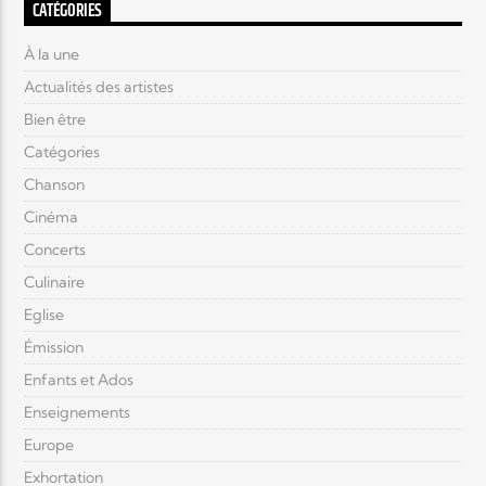
CATÉGORIES
À la une
Actualités des artistes
Bien être
Catégories
Chanson
Cinéma
Concerts
Culinaire
Eglise
Émission
Enfants et Ados
Enseignements
Europe
Exhortation