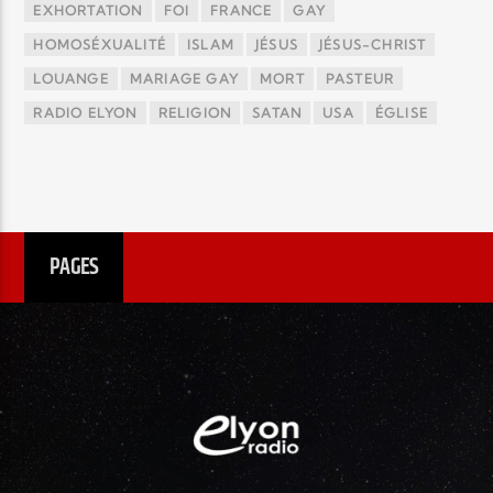
EXHORTATION
FOI
FRANCE
GAY
HOMOSÉXUALITÉ
ISLAM
JÉSUS
JÉSUS-CHRIST
LOUANGE
MARIAGE GAY
MORT
PASTEUR
RADIO ELYON
RELIGION
SATAN
USA
ÉGLISE
PAGES