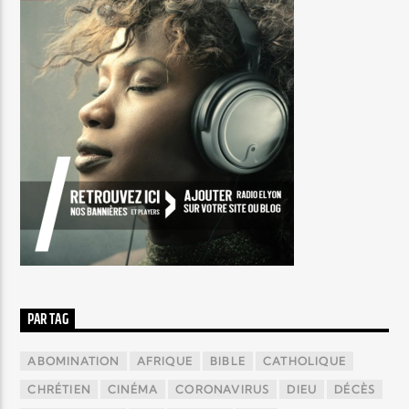
PAR TAG
ABOMINATION
AFRIQUE
BIBLE
CATHOLIQUE
CHRÉTIEN
CINÉMA
CORONAVIRUS
DIEU
DÉCÈS