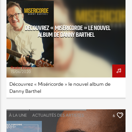
LOUANGE MUSIC
MUSIC
Elyon Live
DÉCOUVREZ « MISÉRICORDE » LE NOUVEL
ALBUM DE DANNY BARTHEL
Elyon Kids
Radio Elyon
15/06/2020
Découvrez « Miséricorde » le nouvel album de
Danny Barthel
À LA UNE
ACTUALITÉS DES ARTISTES
6
LOUANGE MUSIC
MUSIC
NEWS