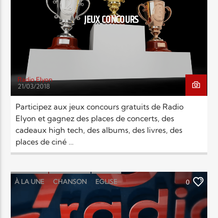
JEUX CONCOURS
Radio Elyon
21/03/2018
Participez aux jeux concours gratuits de Radio
Elyon et gagnez des places de concerts, des
cadeaux high tech, des albums, des livres, des
places de ciné …
À LA UNE
CHANSON
EGLISE
0
POLITIQUE
RELIGIONS
SOCIÉTÉ