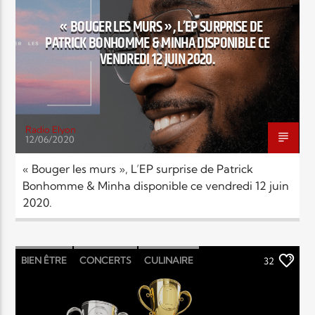
« BOUGER LES MURS », L’EP SURPRISE DE
PATRICK BONHOMME & MINHA DISPONIBLE CE
VENDREDI 12 JUIN 2020.
Radio Elyon
12/06/2020
« Bouger les murs », L’EP surprise de Patrick
Bonhomme & Minha disponible ce vendredi 12 juin
2020.
BIEN ÊTRE
CONCERTS
CULINAIRE
32
HIGH-TECH
JEU CONCOURS
LIVRES