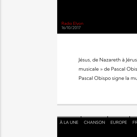
Radio Elyon
16/10/2017
Jésus, de Nazareth à Jérus
musicale » de Pascal Ob
Pascal Obispo signe la mu
À LA UNE
CHANSON
EUROPE
F