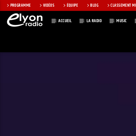
PROGRAMME
VIDÉOS
ÉQUIPE
BLOG
CLASSEMENT M
ACCUEIL
LA RADIO
MUSIC
EN CE MOMEN
RADIO ELYON
TITRE
POSITIVE ET
ARTISTE
ENCOURAGEANTE !