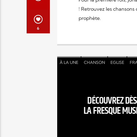
! Retrouvez les chansons 
prophète.
6
À LA UNE
CHANSON
EGLISE
FR
DÉCOUVREZ DÈS 
LA FRESQUE MUSI