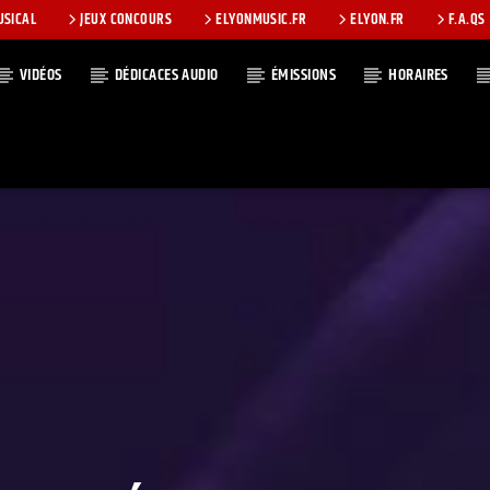
USICAL
JEUX CONCOURS
ELYONMUSIC.FR
ELYON.FR
F.A.QS
VIDÉOS
DÉDICACES AUDIO
ÉMISSIONS
HORAIRES
T