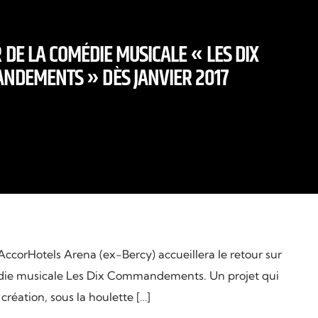
 DE LA COMÉDIE MUSICALE « LES DIX
NDEMENTS » DÈS JANVIER 2017
ccorHotels Arena (ex-Bercy) accueillera le retour sur
édie musicale Les Dix Commandements. Un projet qui
création, sous la houlette […]