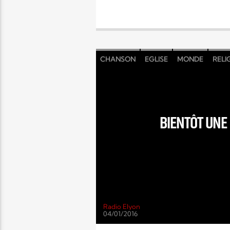
CHANSON
EGLISE
MONDE
RELI
BIENTÔT UNE
Radio Elyon
04/01/2016