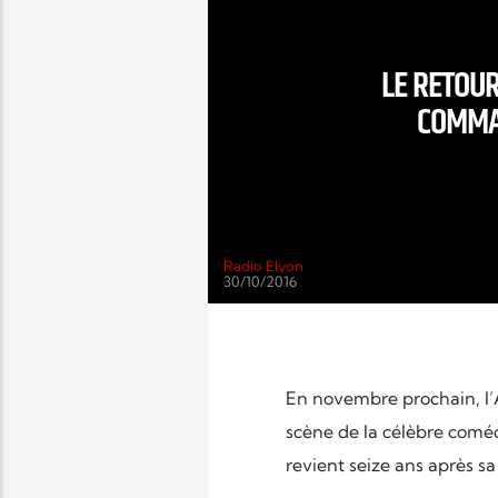
LE RETOUR
COMMA
Radio Elyon
30/10/2016
En novembre prochain, l’A
scène de la célèbre com
revient seize ans après sa 