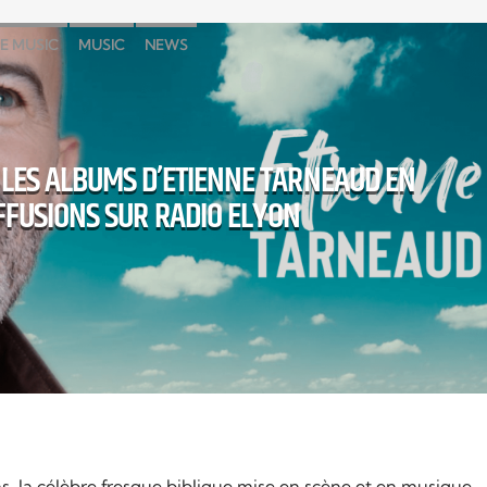
E MUSIC
MUSIC
NEWS
LES ALBUMS D’ETIENNE TARNEAUD EN
FFUSIONS SUR RADIO ELYON
as, la célèbre fresque biblique mise en scène et en musique