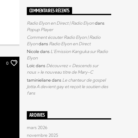
COMMENTAIRES RÉCENTS
Radio Elyon en Direct | Radio Elyon
dans
Popup Player
Comment écouter Radio Elyon | Radio
Elyon
dans
Radio Elyon en Direct
Nicole
dans
L’Emission Kanguka sur Radio
Elyon
0
Loïc
dans
Découvrez « Descends sur
nous » le nouveau titre de Mary-C
taminieliane
dans
Le chanteur de gospel
Jotta A devient gay et reçoit le soutien des
fans
ARCHIVES
mars 2026
novembre 2025