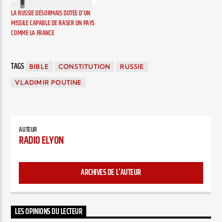
quelques jours. Sur la
LA RUSSIE DÉSORMAIS DOTÉE D’UN
première chaîne d'État,
MISSILE CAPABLE DE RASER UN PAYS
c'est le présentateur de
COMME LA FRANCE
l'émission phare du…
TAGS
BIBLE
CONSTITUTION
RUSSIE
VLADIMIR POUTINE
AUTEUR
RADIO ELYON
ARCHIVES DE L'AUTEUR
LES OPINIONS DU LECTEUR