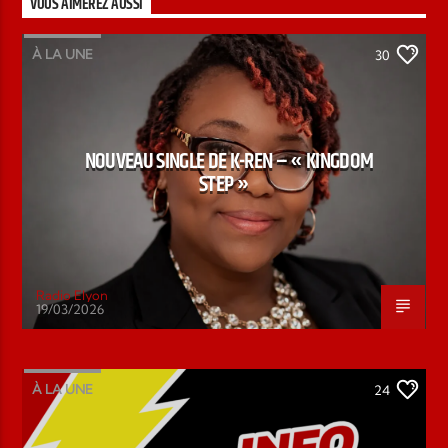
VOUS AIMEREZ AUSSI
À LA UNE
30
NOUVEAU SINGLE DE K-REN – « KINGDOM
STEP »
Radio Elyon
19/03/2026
À LA UNE
24