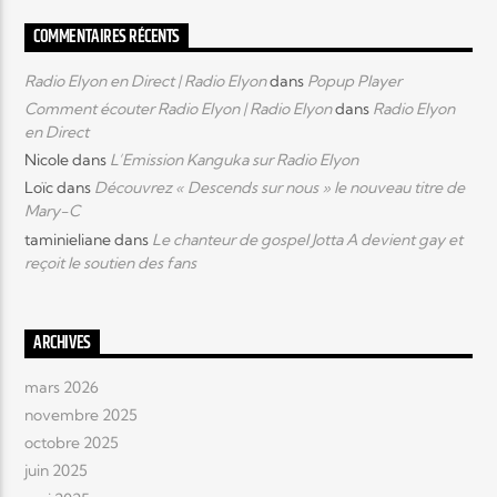
COMMENTAIRES RÉCENTS
Radio Elyon en Direct | Radio Elyon
dans
Popup Player
Comment écouter Radio Elyon | Radio Elyon
dans
Radio Elyon
en Direct
Nicole
dans
L’Emission Kanguka sur Radio Elyon
Loïc
dans
Découvrez « Descends sur nous » le nouveau titre de
Mary-C
taminieliane
dans
Le chanteur de gospel Jotta A devient gay et
reçoit le soutien des fans
ARCHIVES
mars 2026
novembre 2025
octobre 2025
juin 2025