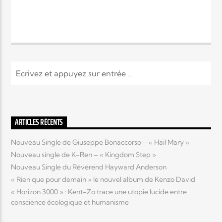
ARTICLES RÉCENTS
Nouveau Single de Giuseppe Bonaccorso – « Hail Mary »
Nouveau single de K-Ren – « Kingdom Step »
Nouveau Single du Révérend Hayward Anderson
« Rien que pour demain » le nouvel album de Kenzo David
« Horizon 3000 » : Kent-Zo trace une utopie lucide entre
conscience écologique et humanisme