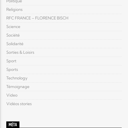
Politique
Religions
RFC FRANCE – FLORENCE BISCH
Science
Société
Solidarité
Sorties & Loisirs
Sport
Sports
Technology
Témoignage
Video
Vidéos stories
MÉTA