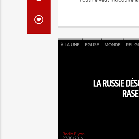
À LA UNE
EGLISE
MONDE
RELIG
LA RUSSIE DÉS
RASE
Radio Elyon
27/10/2016