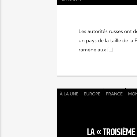
Les autorités russes ont d
un pays de la taille de l
ramène aux […]
À LA UNE
EUROPE
FRANCE
MO
LA « TROISIÈM