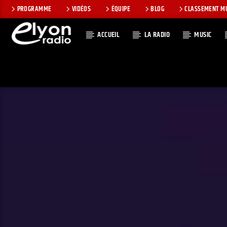
PROGRAMME
VIDÉOS
ÉQUIPE
BLOG
CLASSEMENT M
ACCUEIL
LA RADIO
MUSIC
EN CE MOMEN
RADIO ELYON
TITRE
POSITIVE ET
ARTISTE
ENCOURAGEANTE !