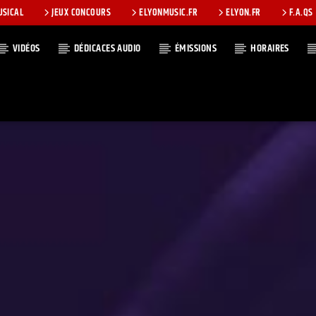
USICAL
JEUX CONCOURS
ELYONMUSIC.FR
ELYON.FR
F.A.QS
VIDÉOS
DÉDICACES AUDIO
ÉMISSIONS
HORAIRES
T