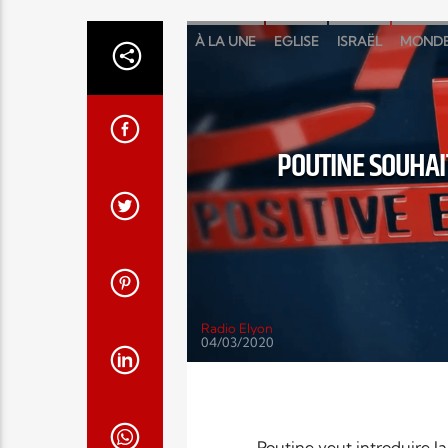
À LA UNE
EGLISE
ISRAËL
MOND
POUTINE SOUHAI
Radio Elyon
04/03/2020
Poutine veut introduire la