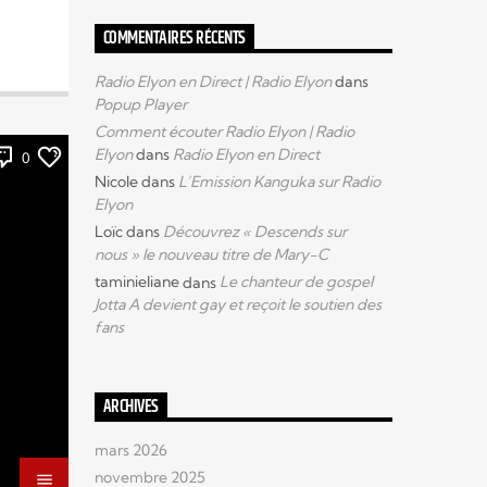
COMMENTAIRES RÉCENTS
Radio Elyon en Direct | Radio Elyon
dans
Popup Player
Comment écouter Radio Elyon | Radio
Elyon
dans
Radio Elyon en Direct
0
Nicole
dans
L’Emission Kanguka sur Radio
Elyon
Loïc
dans
Découvrez « Descends sur
nous » le nouveau titre de Mary-C
taminieliane
dans
Le chanteur de gospel
Jotta A devient gay et reçoit le soutien des
fans
ARCHIVES
mars 2026
novembre 2025