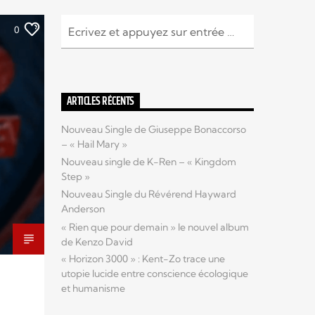
0
ARTICLES RÉCENTS
Nouveau Single de Giuseppe Bonaccorso
– « Hail Mary »
Nouveau single de K-Ren – « Kingdom
Step »
Nouveau Single du Révérend Hayward
Anderson
« Rien que pour demain » le nouvel album
de Kenzo David
« Horizon 3000 » : Kent-Zo trace une
utopie lucide entre conscience écologique
et humanisme