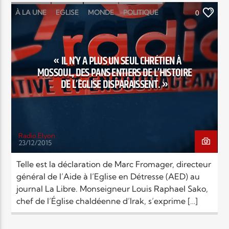
À LA UNE
EGLISE
MONDE
POLITIQUE
0
RELIGIONS
SOCIÉTÉ
« IL N’Y A PLUS UN SEUL CHRÉTIEN À
MOSSOUL, DES PANS ENTIERS DE L’HISTOIRE
DE L’EGLISE DISPARAISSENT. »
Radio Elyon
23/12/2015
Telle est la déclaration de Marc Fromager, directeur
général de l’Aide à l’Eglise en Détresse (AED) au
journal La Libre. Monseigneur Louis Raphael Sako,
chef de l’Église chaldéenne d’Irak, s’exprime […]