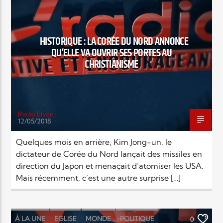
Elyon Live
HISTORIQUE : LA CORÉE DU NORD ANNONCE
QU’ELLE VA OUVRIR SES PORTES AU
CHRISTIANISME
Elyon Kids
Radio Elyon
12/05/2018
Quelques mois en arrière, Kim Jong-un, le
dictateur de Corée du Nord lançait des missiles en
direction du Japon et menaçait d’atomiser les USA.
Mais récemment, c’est une autre surprise […]
À LA UNE
EGLISE
MONDE
POLITIQUE
0