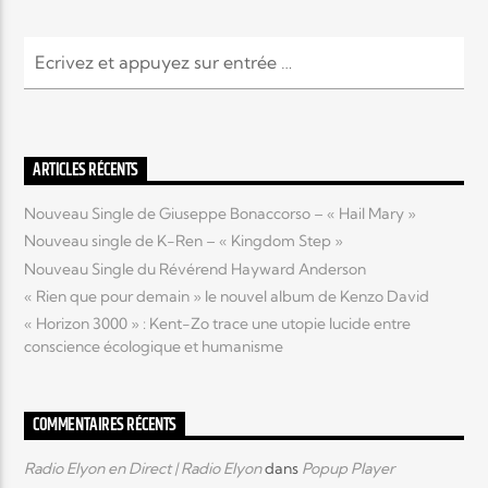
ARTICLES RÉCENTS
Nouveau Single de Giuseppe Bonaccorso – « Hail Mary »
Nouveau single de K-Ren – « Kingdom Step »
Nouveau Single du Révérend Hayward Anderson
« Rien que pour demain » le nouvel album de Kenzo David
« Horizon 3000 » : Kent-Zo trace une utopie lucide entre
conscience écologique et humanisme
COMMENTAIRES RÉCENTS
Radio Elyon en Direct | Radio Elyon
dans
Popup Player