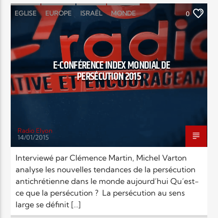
EGLISE
EUROPE
ISRAËL
MONDE
0
RELIGIONS
SOCIÉTÉ
E-CONFÉRENCE INDEX MONDIAL DE
PERSÉCUTION 2015
Radio Elyon
14/01/2015
Interviewé par Clémence Martin, Michel Varton
analyse les nouvelles tendances de la persécution
antichrétienne dans le monde aujourd’hui Qu’est-
ce que la persécution ? La persécution au sens
large se définit […]