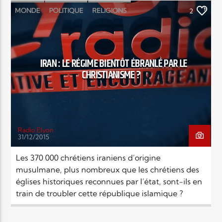
MONDE
POLITIQUE
RELIGIONS
2
SOCIÉTÉ
IRAN : LE RÉGIME BIENTÔT ÉBRANLÉ PAR LE
CHRISTIANISME ?
Radio Elyon
31/12/2015
Les 370 000 chrétiens iraniens d’origine
musulmane, plus nombreux que les chrétiens des
églises historiques reconnues par l’état, sont-ils en
train de troubler cette république islamique ?