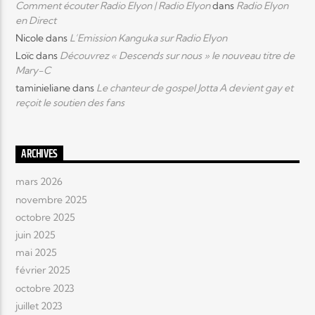
Comment écouter Radio Elyon | Radio Elyon
dans
Radio Elyon
en Direct
Nicole
dans
L’Emission Kanguka sur Radio Elyon
Loïc
dans
Découvrez « Descends sur nous » le nouveau titre de
Mary-C
taminieliane
dans
Le chanteur de gospel Jotta A devient gay et
reçoit le soutien des fans
ARCHIVES
mars 2026
novembre 2025
octobre 2025
juin 2025
mai 2025
février 2025
octobre 2023
juillet 2023