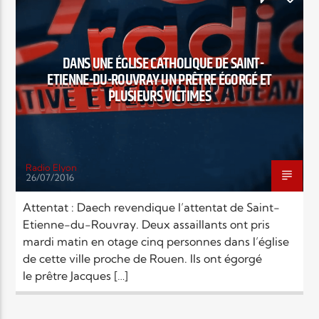
RELIGIONS
DANS UNE ÉGLISE CATHOLIQUE DE SAINT-
ETIENNE-DU-ROUVRAY UN PRÊTRE ÉGORGÉ ET
PLUSIEURS VICTIMES
Radio Elyon
26/07/2016
Attentat : Daech revendique l’attentat de Saint-
Etienne-du-Rouvray. Deux assaillants ont pris
mardi matin en otage cinq personnes dans l’église
de cette ville proche de Rouen. Ils ont égorgé
le prêtre Jacques […]