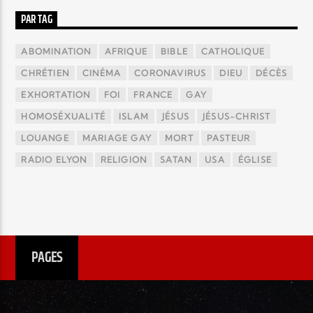
PAR TAG
ABOMINATION
AFRIQUE
BIBLE
CATHOLIQUE
CHRÉTIEN
CINÉMA
CORONAVIRUS
DIEU
DÉCÈS
EXHORTATION
FOI
FRANCE
GAY
HOMOSÉXUALITÉ
ISLAM
JÉSUS
JÉSUS-CHRIST
LOUANGE
MARIAGE GAY
MORT
PASTEUR
RADIO ELYON
RELIGION
SATAN
USA
ÉGLISE
PAGES