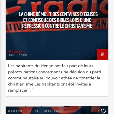
EN CE MOMENT
TITRE
LA CHINE DÉMOLIT DES CENTAINES D’ÉGLISES
ARTISTE
ET CONFISQUE DES BIBLES LORS D’UNE
RÉPRESSION CONTRE LE CHRISTIANISME
Radio Elyon
08/08/2018
Radio Elyon
Les habitants du Henan ont fait part de leurs
préoccupations concernant une décision du parti
communautaire au pouvoir athée de contrôler le
Elyon Rhema
christianisme Les habitants ont été invités à
remplacer […]
Elyon Hits
À LA UNE
EGLISE
RELIGIONS
1