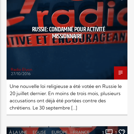
RELIGIONS
SOCIÉTÉ
RUSSIE: CONDAMNÉ POUR ACTIVITÉ
MISSIONNAIRE
Radio Elyon
27/10/2016
Une nouvelle loi religieuse a été votée en Russie le
20 juillet dernier. En moins de trois mois, plusieurs
accusations ont déjà été portées contre des
chrétiens. Le 30 septembre […]
À LA UNE
EGLISE
EUROPE
FRANCE
1
1