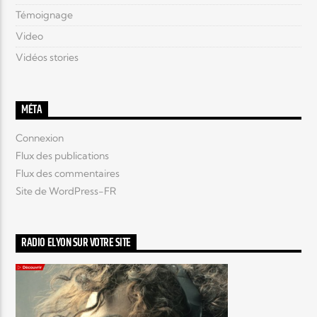
Témoignage
Video
Vidéos stories
MÉTA
Connexion
Flux des publications
Flux des commentaires
Site de WordPress-FR
RADIO ELYON SUR VOTRE SITE