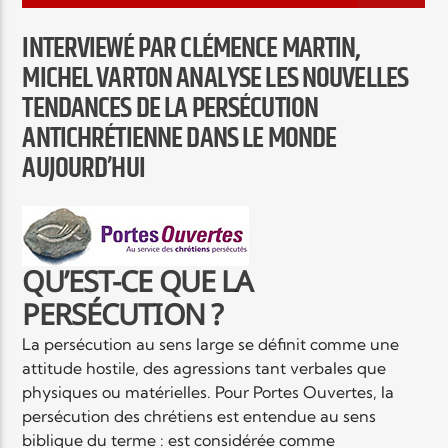
EN CE MOMENT
TITRE
INTERVIEWÉ PAR CLÉMENCE MARTIN,
ARTISTE
MICHEL VARTON ANALYSE LES NOUVELLES
TENDANCES DE LA PERSÉCUTION
ANTICHRÉTIENNE DANS LE MONDE
AUJOURD’HUI
Radio Elyon
QU’EST-CE QUE LA
PERSÉCUTION ?
Elyon Rhema
La persécution au sens large se définit comme une
attitude hostile, des agressions tant verbales que
physiques ou matérielles. Pour Portes Ouvertes, la
Elyon Hits
persécution des chrétiens est entendue au sens
biblique du terme : est considérée comme