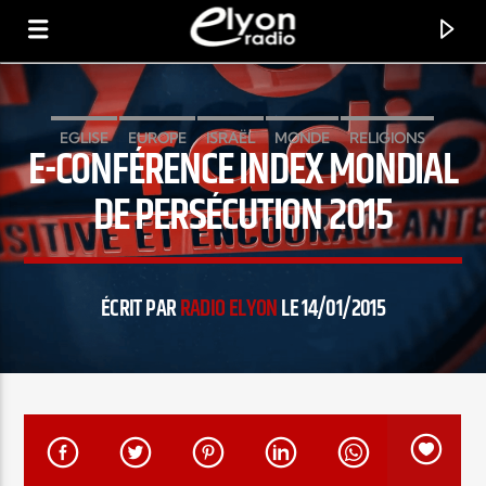
EGLISE
EUROPE
ISRAËL
MONDE
RELIGIONS
E-CONFÉRENCE INDEX MONDIAL
RADIO ELYON
POSITIVE ET ENCOURAGEANTE !
SOCIÉTÉ
DE PERSÉCUTION 2015
ÉCRIT PAR
RADIO ELYON
LE 14/01/2015