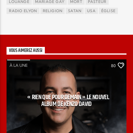
LOUANGE
MARIAGE GAY
MORT
PASTEUR
RADIO ELYON
RELIGION
SATAN
USA
ÉGLISE
VOUS AIMEREZ AUSSI
À LA UNE
80
« RIEN QUE POUR DEMAIN » LE NOUVEL
ALBUM DE KENZO DAVID