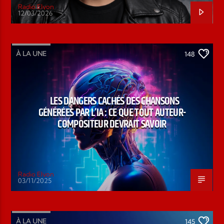
Radio Elyon
12/03/2026
À LA UNE
148
LES DANGERS CACHÉS DES CHANSONS
GÉNÉRÉES PAR L’IA : CE QUE TOUT AUTEUR-
COMPOSITEUR DEVRAIT SAVOIR
Radio Elyon
03/11/2025
À LA UNE
145