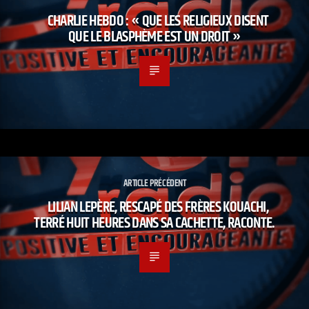
CHARLIE HEBDO : « QUE LES RELIGIEUX DISENT
QUE LE BLASPHÈME EST UN DROIT »
ARTICLE PRÉCÉDENT
LILIAN LEPÈRE, RESCAPÉ DES FRÈRES KOUACHI,
TERRÉ HUIT HEURES DANS SA CACHETTE, RACONTE.