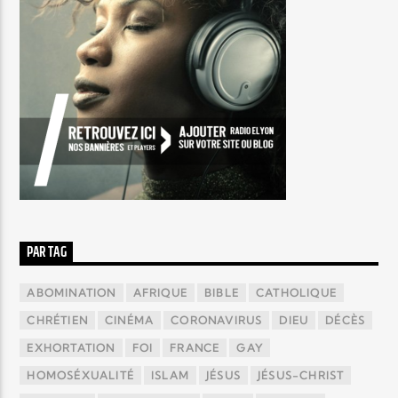
PAR TAG
ABOMINATION
AFRIQUE
BIBLE
CATHOLIQUE
CHRÉTIEN
CINÉMA
CORONAVIRUS
DIEU
DÉCÈS
EXHORTATION
FOI
FRANCE
GAY
HOMOSÉXUALITÉ
ISLAM
JÉSUS
JÉSUS-CHRIST