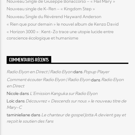
Nouveau Single de Giuseppe Bonaccorso – « Hail Mary »
Nouveau single de K-Ren – « Kingdom Step »
Nouveau Single du Révérend Hayward Anderson
« Rien que pour demain » le nouvel album de Kenzo David
« Horizon 3000 » : Kent-Zo trace une utopie lucide entre
conscience écologique et humanisme
COMMENTAIRES RÉCENTS
Radio Elyon en Direct | Radio Elyon
dans
Popup Player
Comment écouter Radio Elyon | Radio Elyon
dans
Radio Elyon
en Direct
Nicole
dans
L’Emission Kanguka sur Radio Elyon
Loïc
dans
Découvrez « Descends sur nous » le nouveau titre de
Mary-C
taminieliane
dans
Le chanteur de gospel Jotta A devient gay et
reçoit le soutien des fans