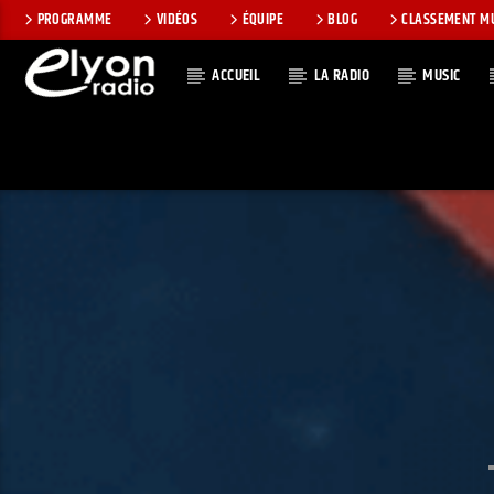
PROGRAMME
VIDÉOS
ÉQUIPE
BLOG
CLASSEMENT M
ACCUEIL
LA RADIO
MUSIC
EN CE MOMEN
RADIO ELYON
TITRE
POSITIVE ET
ARTISTE
ENCOURAGEANTE !