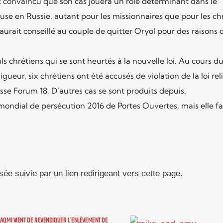
st convaincu que son cas jouera un rôle déterminant dans le
use en Russie, autant pour les missionnaires que pour les ch
aurait conseillé au couple de quitter Oryol pour des raisons 
s chrétiens qui se sont heurtés à la nouvelle loi. Au cours d
ueur, six chrétiens ont été accusés de violation de la loi rel
se Forum 18. D’autres cas se sont produits depuis.
 mondial de persécution 2016 de Portes Ouvertes, mais elle fai
sée suivie par un lien redirigeant vers cette page.
AQMI VIENT DE REVENDIQUER L’ENLÈVEMENT DE