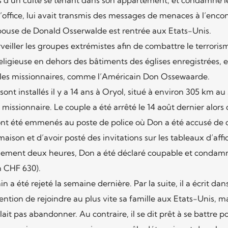
’office, lui avait transmis des messages de menaces à l’enco
’épouse de Donald Osserwalde est rentrée aux Etats-Unis.
surveiller les groupes extrémistes afin de combattre le terroris
eligieuse en dehors des bâtiments des églises enregistrées, el
t les missionnaires, comme l’Américain Don Ossewaarde.
sont installés il y a 14 ans à Oryol, situé à environ 305 km au
missionnaire. Le couple a été arrêté le 14 août dernier alors q
 ont été emmenés au poste de police où Don a été accusé de d
maison et d’avoir posté des invitations sur les tableaux d’aff
ulement deux heures, Don a été déclaré coupable et condam
n CHF 630).
 a été rejeté la semaine dernière. Par la suite, il a écrit dan
ntention de rejoindre au plus vite sa famille aux Etats-Unis, m
oulait pas abandonner. Au contraire, il se dit prêt à se battre p