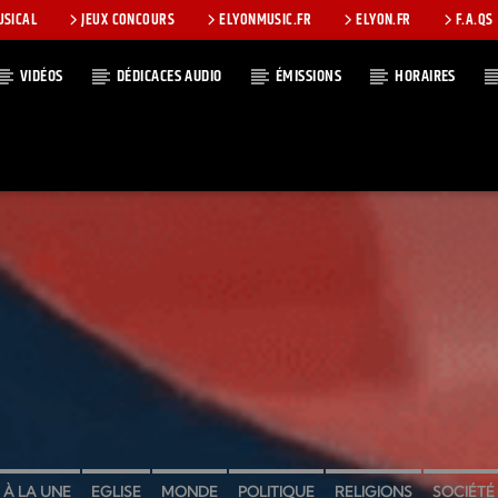
USICAL
JEUX CONCOURS
ELYONMUSIC.FR
ELYON.FR
F.A.QS
VIDÉOS
DÉDICACES AUDIO
ÉMISSIONS
HORAIRES
T
À LA UNE
EGLISE
MONDE
POLITIQUE
RELIGIONS
SOCIÉTÉ