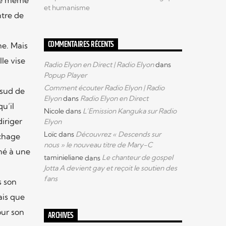
et humanisme
ntre de
COMMENTAIRES RÉCENTS
me. Mais
le vise
Radio Elyon en Direct | Radio Elyon
dans
Popup Player
Comment écouter Radio Elyon | Radio
 sud de
Elyon
dans
Radio Elyon en Direct
u’il
Nicole
dans
L’Emission Kanguka sur Radio
iriger
Elyon
Loïc
dans
Découvrez « Descends sur
ichage
nous » le nouveau titre de Mary-C
né à une
taminieliane
dans
Le chanteur de gospel
Jotta A devient gay et reçoit le soutien des
fans
s son
ais que
our son
ARCHIVES