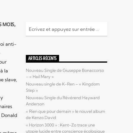
S MOIS,
oi anti-
e
ARTICLES RÉCENTS
our
Nouveau Single de Giuseppe Bonaccorso
à la
– « Hail Mary »
e slave,
Nouveau single de K-Ren – « Kingdom
Step »
 y
Nouveau Single du Révérend Hayward
Anderson
naires
« Rien que pour demain » le nouvel album
e Donald
de Kenzo David
« Horizon 3000 » : Kent-Zo trace une
utopie lucide entre conscience écologique
 le même