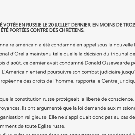
TÉ VOTÉE EN RUSSIE
LE 20 JUILLET DERNIER. EN MOINS DE TROI
 ÉTÉ PORTÉES CONTRE DES
CHRÉTIENS
.
nnaire américain a été condamné en appel sous la nouvelle l
onal d’Orel a maintenu telle quelle la décision du tribunal d
 mois d’août, ce dernier avait condamné Donald Ossewaarde p
. L’Américain entend poursuivre son combat judiciaire jusqu’
péenne des droits de l’homme, rapporte le Centre juridiqu
ue la constitution russe protégeait la liberté de conscience,
 croyances. Ils ont argumenté que la loi demande aux mission
rganisation religieuse. Elle ne s’appliquait donc pas au cas d
mment de toute Eglise russe.
ors d’un culte se tenant dans son appartement, et condamné