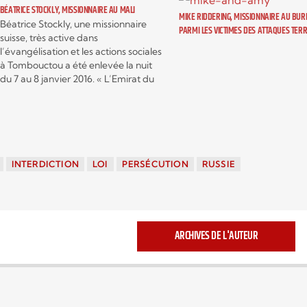
BÉATRICE STOCKLY, MISSIONNAIRE AU MALI
MIKE RIDDERING, MISSIONNAIRE AU BUR
Béatrice Stockly, une missionnaire
PARMI LES VICTIMES DES ATTAQUES TER
suisse, très active dans
l’évangélisation et les actions sociales
à Tombouctou a été enlevée la nuit
du 7 au 8 janvier 2016. « L’Emirat du
Sahara », une branche d’Al-Qaïda au
Maghreb Islamique a revendiqué cet
enlèvement dans une vidéo envoyée
mardi 26 janvier 2016 à l’agence
privée…
INTERDICTION
LOI
PERSÉCUTION
RUSSIE
ARCHIVES DE L'AUTEUR