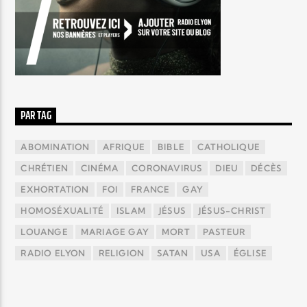
PAR TAG
ABOMINATION
AFRIQUE
BIBLE
CATHOLIQUE
CHRÉTIEN
CINÉMA
CORONAVIRUS
DIEU
DÉCÈS
EXHORTATION
FOI
FRANCE
GAY
HOMOSÉXUALITÉ
ISLAM
JÉSUS
JÉSUS-CHRIST
LOUANGE
MARIAGE GAY
MORT
PASTEUR
RADIO ELYON
RELIGION
SATAN
USA
ÉGLISE