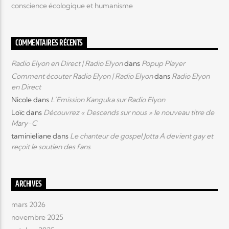
conscience écologique et humanisme
COMMENTAIRES RÉCENTS
Radio Elyon en Direct | Radio Elyon
dans
Popup Player
Comment écouter Radio Elyon | Radio Elyon
dans
Radio Elyon
en Direct
Nicole
dans
L’Emission Kanguka sur Radio Elyon
Loïc
dans
Découvrez « Descends sur nous » le nouveau titre de
Mary-C
taminieliane
dans
Le chanteur de gospel Jotta A devient gay et
reçoit le soutien des fans
ARCHIVES
mars 2026
novembre 2025