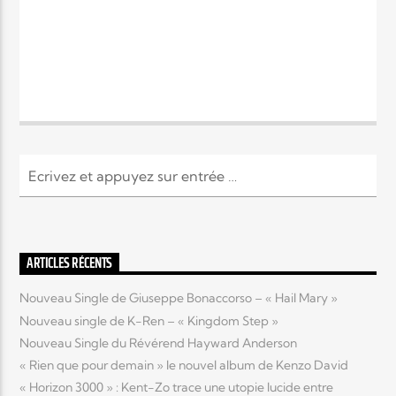
ARTICLES RÉCENTS
Nouveau Single de Giuseppe Bonaccorso – « Hail Mary »
Nouveau single de K-Ren – « Kingdom Step »
Nouveau Single du Révérend Hayward Anderson
« Rien que pour demain » le nouvel album de Kenzo David
« Horizon 3000 » : Kent-Zo trace une utopie lucide entre