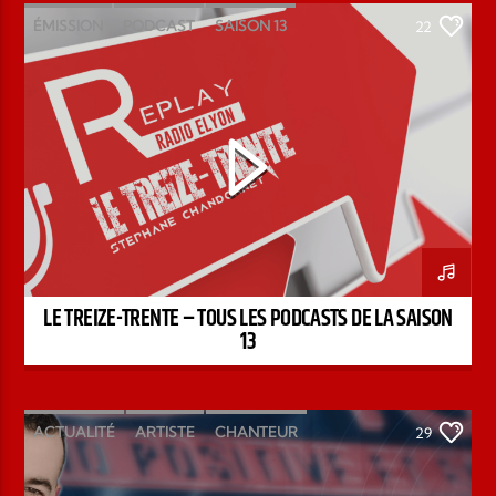
ÉMISSION
PODCAST
SAISON 13
22
STÉPHANE CHANDONNET
TREIZE-TRENTE
LE TREIZE-TRENTE – TOUS LES PODCASTS DE LA SAISON
13
ACTUALITÉ
ARTISTE
CHANTEUR
29
ÉMISSION
INTERVIEW
KENZO DAVID