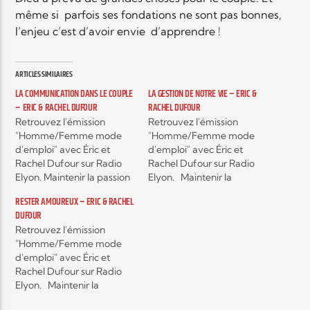
même si parfois ses fondations ne sont pas bonnes,
l’enjeu c’est d’avoir envie d’apprendre !
Elyon Live
ARTICLES SIMILAIRES
LA COMMUNICATION DANS LE COUPLE
LA GESTION DE NOTRE VIE – ERIC &
Elyon Kids
– ERIC & RACHEL DUFOUR
RACHEL DUFOUR
Retrouvez l'émission
Retrouvez l'émission
"Homme/Femme mode
"Homme/Femme mode
d'emploi" avec Éric et
d'emploi" avec Éric et
Rachel Dufour sur Radio
Rachel Dufour sur Radio
Elyon. Maintenir la passion
Elyon. Maintenir la
malgré le temps qui passe
passion malgré le temps
RESTER AMOUREUX – ERIC & RACHEL
et les épreuves, c'est
qui passe et les épreuves,
DUFOUR
possible ! Vous êtes
c'est possible ! Vous êtes
Retrouvez l'émission
marié(e) depuis plusieurs
marié(e) depuis plusieurs
"Homme/Femme mode
années, les enfants sont
années, les enfants sont
d'emploi" avec Éric et
arrivés…mais voilà : le rêve
arrivés…mais voilà : le rêve
Rachel Dufour sur Radio
du couple chrétien idéal
du couple chrétien idéal
Elyon. Maintenir la
vous semble bien éloigné
vous semble bien
passion malgré le temps
de…
éloigné…