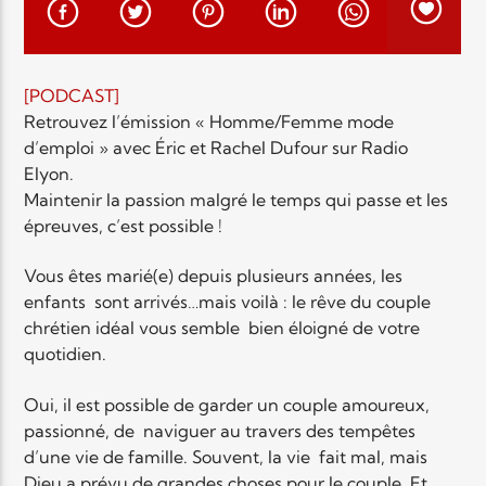
EN CE MOMENT
TITRE
ARTISTE
[PODCAST]
Retrouvez l’émission « Homme/Femme mode
d’emploi » avec Éric et Rachel Dufour sur Radio
Elyon.
Maintenir la passion malgré le temps qui passe et les
épreuves, c’est possible !
Radio Elyon
Vous êtes marié(e) depuis plusieurs années, les
enfants sont arrivés…mais voilà : le rêve du couple
chrétien idéal vous semble bien éloigné de votre
Elyon Rhema
quotidien.
Oui, il est possible de garder un couple amoureux,
passionné, de naviguer au travers des tempêtes
Elyon Hits
d’une vie de famille. Souvent, la vie fait mal, mais
Dieu a prévu de grandes choses pour le couple. Et