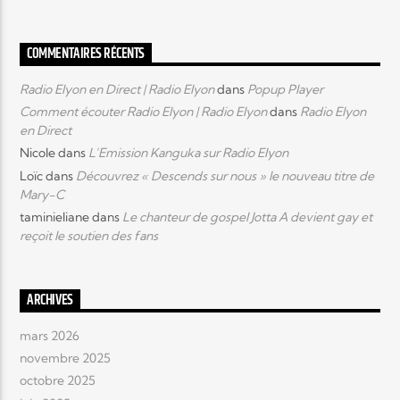
COMMENTAIRES RÉCENTS
Radio Elyon en Direct | Radio Elyon
dans
Popup Player
Comment écouter Radio Elyon | Radio Elyon
dans
Radio Elyon
en Direct
Nicole
dans
L’Emission Kanguka sur Radio Elyon
Loïc
dans
Découvrez « Descends sur nous » le nouveau titre de
Mary-C
taminieliane
dans
Le chanteur de gospel Jotta A devient gay et
reçoit le soutien des fans
ARCHIVES
mars 2026
novembre 2025
octobre 2025