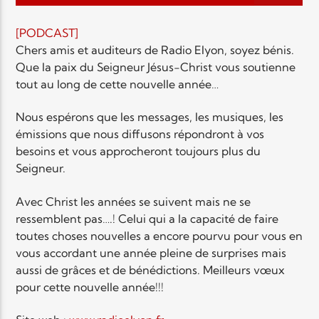
EN CE MOMENT
TITRE
[PODCAST]
ARTISTE
Chers amis et auditeurs de Radio Elyon, soyez bénis.
Que la paix du Seigneur Jésus-Christ vous soutienne
tout au long de cette nouvelle année…
Nous espérons que les messages, les musiques, les
émissions que nous diffusons répondront à vos
besoins et vous approcheront toujours plus du
Radio Elyon
Seigneur.
Avec Christ les années se suivent mais ne se
ressemblent pas….! Celui qui a la capacité de faire
Elyon Rhema
toutes choses nouvelles a encore pourvu pour vous en
vous accordant une année pleine de surprises mais
aussi de grâces et de bénédictions. Meilleurs vœux
pour cette nouvelle année!!!
Elyon Hits