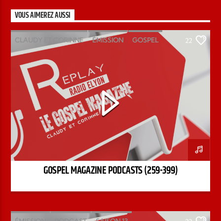
VOUS AIMEREZ AUSSI
CLAUDY ET CORINNE
ÉMISSION
GOSPEL
22
MAGAZINE
PODCAST
GOSPEL MAGAZINE PODCASTS (259-399)
ÉMISSION
PODCAST
SAISON 13