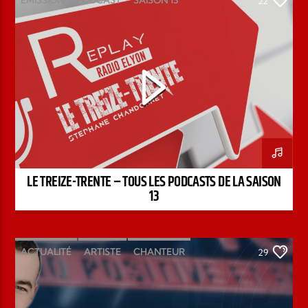
22
STÉPHANE CHANDONNET
TREIZE-TRENTE
LE TREIZE-TRENTE – TOUS LES PODCASTS DE LA SAISON
13
ACTUALITÉ
ARTISTE
CHANTEUR
29
ÉMISSION
INTERVIEW
KENZO DAVID
PAROLE DE FOI
PAROLE DE VIE