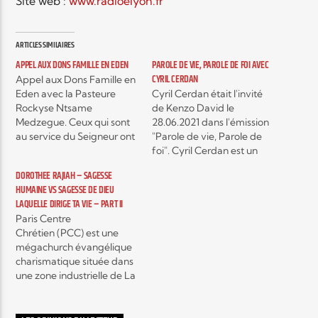
Site web :
www.radioelyon.fr
Elyon Live
ARTICLES SIMILAIRES
APPEL AUX DONS FAMILLE EN EDEN
PAROLE DE VIE, PAROLE DE FOI AVEC
CYRIL CERDAN
Appel aux Dons Famille en
Eden avec la Pasteure
Cyril Cerdan était l'invité
Elyon Kids
Rockyse Ntsame
de Kenzo David le
Medzegue. Ceux qui sont
28.06.2021 dans l'émission
au service du Seigneur ont
"Parole de vie, Parole de
la responsabilité d'aider les
foi". Cyril Cerdan est un
masses à entendre
ancien polytoxicomane
DOROTHEE RAJIAH – SAGESSE
l'Evangile. Nous ne
ayant touché à
HUMAINE VS SAGESSE DE DIEU
pouvons nous montrer
l’occultisme avec des
LAQUELLE DIRIGE TA VIE – PART II
négligents à ce sujet, car
tendances suicidaires. Il a
Paris Centre
Jésus nous a laissé un ordre
rencontré le Seigneur Jésus
Chrétien (PCC) est une
auquel il nous faut obéir.
en 2010 et a été délivré
mégachurch évangélique
La…
avec puissance de tous ces
charismatique située dans
liens et…
une zone industrielle de La
Courneuve, en banlieue
nord de Paris. C'est une