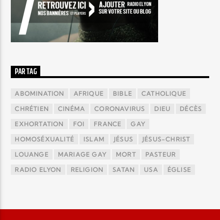
PAR TAG
ABOMINATION
AFRIQUE
BIBLE
CATHOLIQUE
CHRÉTIEN
CINÉMA
CORONAVIRUS
DIEU
DÉCÈS
EXHORTATION
FOI
FRANCE
GAY
HOMOSÉXUALITÉ
ISLAM
JÉSUS
JÉSUS-CHRIST
LOUANGE
MARIAGE GAY
MORT
PASTEUR
RADIO ELYON
RELIGION
SATAN
USA
ÉGLISE