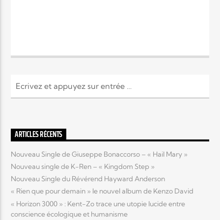
ARTICLES RÉCENTS
Nouveau Single de Giuseppe Bonaccorso – « Hail Mary »
Nouveau single de K-Ren – « Kingdom Step »
Nouveau Single du Révérend Hayward Anderson
« Rien que pour demain » le nouvel album de Kenzo David
« Horizon 3000 » : Kent-Zo trace une utopie lucide entre
conscience écologique et humanisme