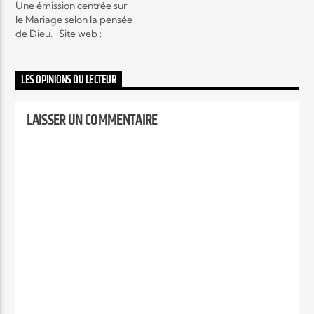
Une émission centrée sur
le Mariage selon la pensée
de Dieu. Site web :
Elyon Live
http://radioelyon.fr
#familleeneden
#rockysentsame
LES OPINIONS DU LECTEUR
#radioelyon
Elyon Kids
LAISSER UN COMMENTAIRE