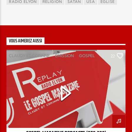
RADIO ELYON
RELIGION
SATAN
USA
ÉGLISE
VOUS AIMEREZ AUSSI
CLAUDY ET CORINNE
ÉMISSION
GOSPEL
22
MAGAZINE
PODCAST