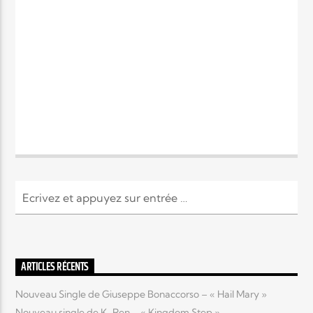
ARTICLES RÉCENTS
Nouveau Single de Giuseppe Bonaccorso – « Hail Mary »
Nouveau single de K-Ren – « Kingdom Step »