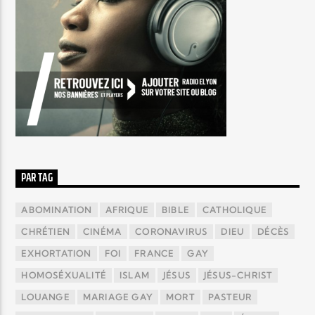
PAR TAG
ABOMINATION
AFRIQUE
BIBLE
CATHOLIQUE
CHRÉTIEN
CINÉMA
CORONAVIRUS
DIEU
DÉCÈS
EXHORTATION
FOI
FRANCE
GAY
HOMOSÉXUALITÉ
ISLAM
JÉSUS
JÉSUS-CHRIST
LOUANGE
MARIAGE GAY
MORT
PASTEUR