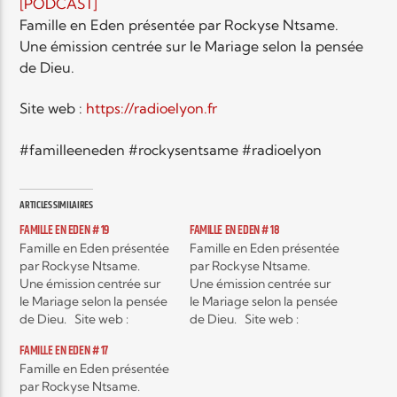
EN CE MOMENT
[PODCAST]
TITRE
Famille en Eden présentée par Rockyse Ntsame.
Une émission centrée sur le Mariage selon la pensée
ARTISTE
de Dieu.
Site web :
https://radioelyon.fr
#familleeneden #rockysentsame #radioelyon
ARTICLES SIMILAIRES
Radio Elyon
FAMILLE EN EDEN # 19
FAMILLE EN EDEN # 18
Famille en Eden présentée
Famille en Eden présentée
par Rockyse Ntsame.
par Rockyse Ntsame.
Une émission centrée sur
Une émission centrée sur
Elyon Rhema
le Mariage selon la pensée
le Mariage selon la pensée
de Dieu. Site web :
de Dieu. Site web :
http://radioelyon.fr
http://radioelyon.fr
FAMILLE EN EDEN # 17
#familleeneden
#familleeneden
Elyon Hits
Famille en Eden présentée
#rockysentsame
#rockysentsame
par Rockyse Ntsame.
#radioelyon
#radioelyon