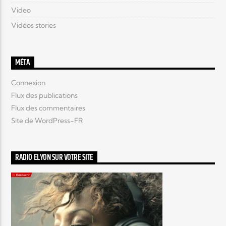
Video
Vidéos stories
MÉTA
Connexion
Flux des publications
Flux des commentaires
Site de WordPress-FR
RADIO ELYON SUR VOTRE SITE