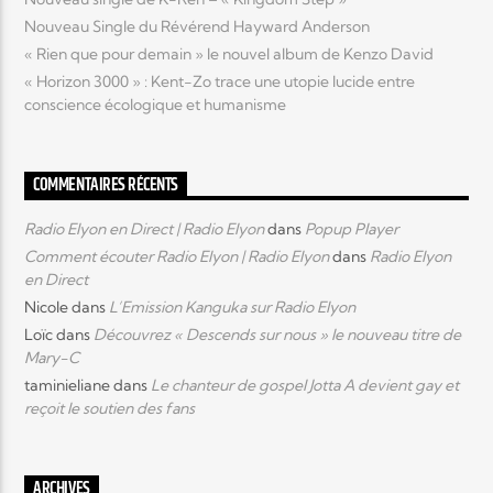
Nouveau Single du Révérend Hayward Anderson
« Rien que pour demain » le nouvel album de Kenzo David
« Horizon 3000 » : Kent-Zo trace une utopie lucide entre
conscience écologique et humanisme
COMMENTAIRES RÉCENTS
Radio Elyon en Direct | Radio Elyon
dans
Popup Player
Comment écouter Radio Elyon | Radio Elyon
dans
Radio Elyon
en Direct
Nicole
dans
L’Emission Kanguka sur Radio Elyon
Loïc
dans
Découvrez « Descends sur nous » le nouveau titre de
Mary-C
taminieliane
dans
Le chanteur de gospel Jotta A devient gay et
reçoit le soutien des fans
ARCHIVES