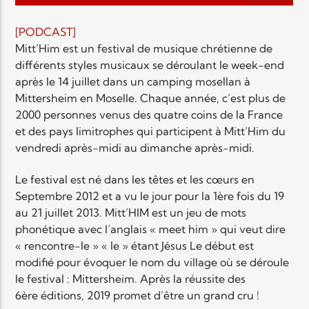
EN CE MOMENT
TITRE
[PODCAST]
ARTISTE
Mitt’Him est un festival de musique chrétienne de
différents styles musicaux se déroulant le week-end
après le 14 juillet dans un camping mosellan à
Mittersheim en Moselle. Chaque année, c’est plus de
2000 personnes venus des quatre coins de la France
et des pays limitrophes qui participent à Mitt’Him du
vendredi après-midi au dimanche après-midi.
Radio Elyon
Le festival est né dans les têtes et les cœurs en
Septembre 2012 et a vu le jour pour la 1ère fois du 19
au 21 juillet 2013. Mitt’HIM est un jeu de mots
Elyon Rhema
phonétique avec l’anglais « meet him » qui veut dire
« rencontre-le » « le » étant Jésus Le début est
modifié pour évoquer le nom du village où se déroule
le festival : Mittersheim. Après la réussite des
Elyon Hits
6ère éditions, 2019 promet d’être un grand cru !