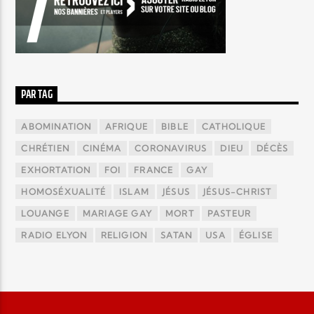
PAR TAG
ABOMINATION
AFRIQUE
BIBLE
CATHOLIQUE
CHRÉTIEN
CINÉMA
CORONAVIRUS
DIEU
DÉCÈS
EXHORTATION
FOI
FRANCE
GAY
HOMOSÉXUALITÉ
ISLAM
JÉSUS
JÉSUS-CHRIST
LOUANGE
MARIAGE GAY
MORT
PASTEUR
RADIO ELYON
RELIGION
SATAN
USA
ÉGLISE