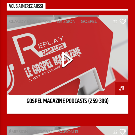
VOUS AIMEREZ AUSSI
CLAUDY ET CORINNE
ÉMISSION
GOSPEL
22
MAGAZINE
PODCAST
GOSPEL MAGAZINE PODCASTS (259-399)
ÉMISSION
PODCAST
SAISON 13
22