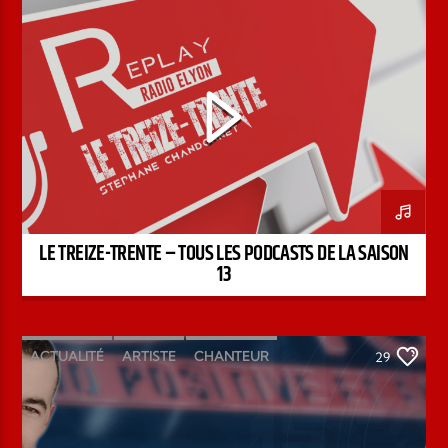
STÉPHANE CHANDONNET
TREIZE-TRENTE
LE TREIZE-TRENTE – TOUS LES PODCASTS DE LA SAISON
13
ACTUALITÉ
ARTISTE
CHANTEUR
29
ÉMISSION
INTERVIEW
KENZO DAVID
PAROLE DE FOI
PAROLE DE VIE