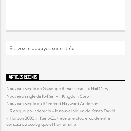
ARTICLES RÉCENTS
Nouveau Single de Giuseppe Bonaccorso – « Hail Mary »
Nouveau single de K-Ren – « Kingdom Step »
Nouveau Single du Révérend Hayward Anderson
« Rien que pour demain » le nouvel album de Kenzo David
« Horizon 3000 » : Kent-Zo trace une utopie lucide entre
conscience écologique et humanisme