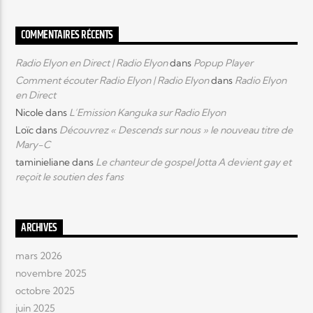
COMMENTAIRES RÉCENTS
Radio Elyon en Direct | Radio Elyon
dans
Popup Player
Comment écouter Radio Elyon | Radio Elyon
dans
Radio Elyon
en Direct
Nicole
dans
L’Emission Kanguka sur Radio Elyon
Loïc
dans
Découvrez « Descends sur nous » le nouveau titre de
Mary-C
taminieliane
dans
Le chanteur de gospel Jotta A devient gay et
reçoit le soutien des fans
ARCHIVES
mars 2026
novembre 2025
octobre 2025
juin 2025