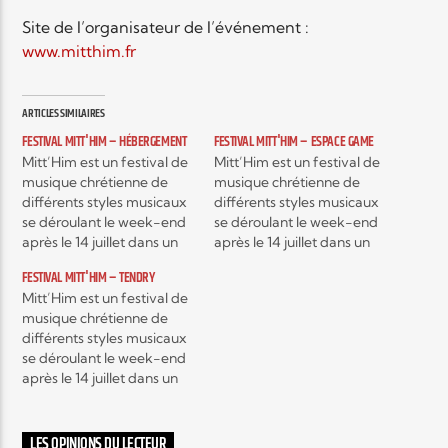
Site de l’organisateur de l’événement :
www.mitthim.fr
Elyon Live
ARTICLES SIMILAIRES
FESTIVAL MITT'HIM – HÉBERGEMENT
FESTIVAL MITT'HIM – ESPACE GAME
Elyon Kids
Mitt’Him est un festival de
Mitt’Him est un festival de
musique chrétienne de
musique chrétienne de
différents styles musicaux
différents styles musicaux
se déroulant le week-end
se déroulant le week-end
après le 14 juillet dans un
après le 14 juillet dans un
camping mosellan à
camping mosellan à
FESTIVAL MITT'HIM – TENDRY
Mittersheim en Moselle.
Mittersheim en Moselle.
Mitt’Him est un festival de
Chaque année, c’est plus
Chaque année, c’est plus
musique chrétienne de
de 2000 personnes venus
de 2000 personnes venus
différents styles musicaux
des quatre coins de la
des quatre coins de la
se déroulant le week-end
France et des pays
France et des pays
après le 14 juillet dans un
limitrophes qui participent
limitrophes qui participent
camping mosellan à
à Mitt’Him du…
à Mitt’Him du…
Mittersheim en Moselle.
Chaque année, c’est plus
LES OPINIONS DU LECTEUR