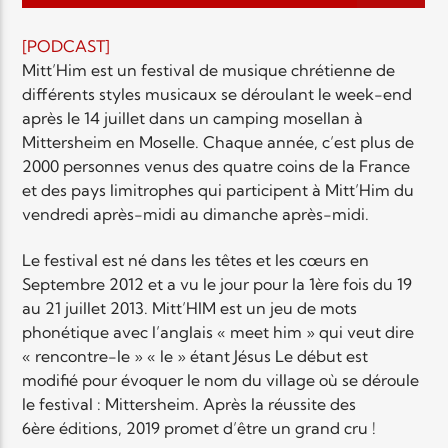
EN CE MOMENT
TITRE
[PODCAST]
ARTISTE
Mitt’Him est un festival de musique chrétienne de
différents styles musicaux se déroulant le week-end
après le 14 juillet dans un camping mosellan à
Mittersheim en Moselle. Chaque année, c’est plus de
2000 personnes venus des quatre coins de la France
et des pays limitrophes qui participent à Mitt’Him du
vendredi après-midi au dimanche après-midi.
Radio Elyon
Le festival est né dans les têtes et les cœurs en
Septembre 2012 et a vu le jour pour la 1ère fois du 19
au 21 juillet 2013. Mitt’HIM est un jeu de mots
Elyon Rhema
phonétique avec l’anglais « meet him » qui veut dire
« rencontre-le » « le » étant Jésus Le début est
modifié pour évoquer le nom du village où se déroule
le festival : Mittersheim. Après la réussite des
Elyon Hits
6ère éditions, 2019 promet d’être un grand cru !