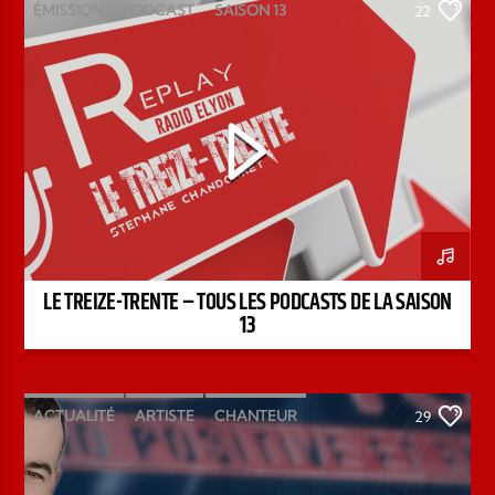
ÉMISSION
PODCAST
SAISON 13
22
STÉPHANE CHANDONNET
TREIZE-TRENTE
LE TREIZE-TRENTE – TOUS LES PODCASTS DE LA SAISON
13
ACTUALITÉ
ARTISTE
CHANTEUR
29
ÉMISSION
INTERVIEW
KENZO DAVID
PAROLE DE FOI
PAROLE DE VIE