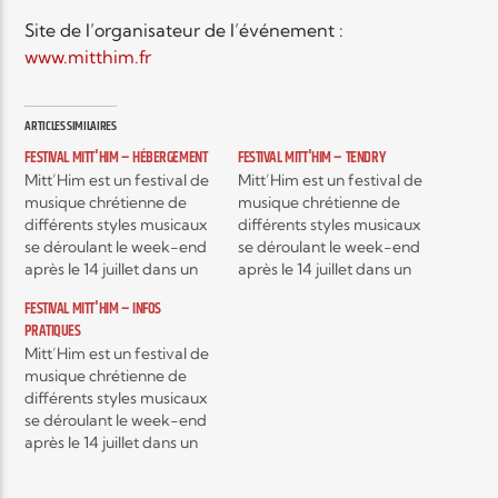
Site de l’organisateur de l’événement :
www.mitthim.fr
Elyon Live
ARTICLES SIMILAIRES
FESTIVAL MITT'HIM – HÉBERGEMENT
FESTIVAL MITT'HIM – TENDRY
Elyon Kids
Mitt’Him est un festival de
Mitt’Him est un festival de
musique chrétienne de
musique chrétienne de
différents styles musicaux
différents styles musicaux
se déroulant le week-end
se déroulant le week-end
après le 14 juillet dans un
après le 14 juillet dans un
camping mosellan à
camping mosellan à
FESTIVAL MITT'HIM – INFOS
Mittersheim en Moselle.
Mittersheim en Moselle.
PRATIQUES
Chaque année, c’est plus
Chaque année, c’est plus
Mitt’Him est un festival de
de 2000 personnes venus
de 2000 personnes venus
musique chrétienne de
des quatre coins de la
des quatre coins de la
différents styles musicaux
France et des pays
France et des pays
se déroulant le week-end
limitrophes qui participent
limitrophes qui participent
après le 14 juillet dans un
à Mitt’Him du…
à Mitt’Him du…
camping mosellan à
Mittersheim en Moselle.