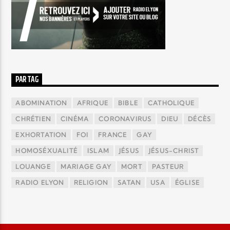
PAR TAG
ABOMINATION
AFRIQUE
BIBLE
CATHOLIQUE
CHRÉTIEN
CINÉMA
CORONAVIRUS
DIEU
DÉCÈS
EXHORTATION
FOI
FRANCE
GAY
HOMOSÉXUALITÉ
ISLAM
JÉSUS
JÉSUS-CHRIST
LOUANGE
MARIAGE GAY
MORT
PASTEUR
RADIO ELYON
RELIGION
SATAN
USA
ÉGLISE