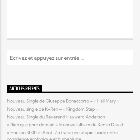
ARTICLES RÉCENTS
Nouveau Single de Giuseppe Bonaccorso – « Hail Mary »
Nouveau single de K-Ren – « Kingdom Step »
Nouveau Single du Révérend Hayward Anderson
« Rien que pour demain » le nouvel album de Kenzo David
« Horizon 3000 » : Kent-Zo trace une utopie lucide entre
conscience écologique et humanisme