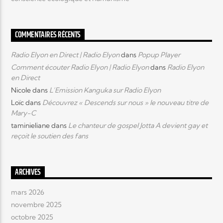
COMMENTAIRES RÉCENTS
Radio Elyon en Direct | Radio Elyon
dans
Popup Player
Comment écouter Radio Elyon | Radio Elyon
dans
Radio Elyon
en Direct
Nicole
dans
L’Emission Kanguka sur Radio Elyon
Loïc
dans
Découvrez « Descends sur nous » le nouveau titre de
Mary-C
taminieliane
dans
Le chanteur de gospel Jotta A devient gay et
reçoit le soutien des fans
ARCHIVES
mars 2026
novembre 2025
octobre 2025