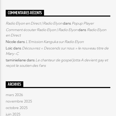
COMMENTAIRES RÉCENTS
Radio Elyon en Direct | Radio Elyon
dans
Popup Player
Comment écouter Radio Elyon | Radio Elyon
dans
Radio Elyon
en Direct
Nicole
dans
L’Emission Kanguka sur Radio Elyon
Loïc
dans
Découvrez « Descends sur nous » le nouveau titre de
Mary-C
taminieliane
dans
Le chanteur de gospel Jotta A devient gay et
reçoit le soutien des fans
ARCHIVES
mars 2026
novembre 2025
octobre 2025
juin 2025