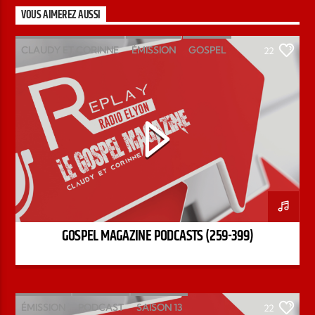
VOUS AIMEREZ AUSSI
CLAUDY ET CORINNE
ÉMISSION
GOSPEL
22
MAGAZINE
PODCAST
GOSPEL MAGAZINE PODCASTS (259-399)
ÉMISSION
PODCAST
SAISON 13
22