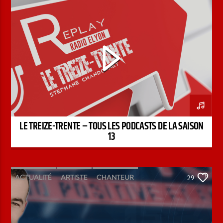
STÉPHANE CHANDONNET
TREIZE-TRENTE
LE TREIZE-TRENTE – TOUS LES PODCASTS DE LA SAISON
13
ACTUALITÉ
ARTISTE
CHANTEUR
29
ÉMISSION
INTERVIEW
KENZO DAVID
PAROLE DE FOI
PAROLE DE VIE