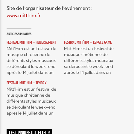
Site de l’organisateur de l’événement :
www.mitthim.fr
Elyon Live
ARTICLES SIMILAIRES
FESTIVAL MITT'HIM – HÉBERGEMENT
FESTIVAL MITT'HIM – ESPACE GAME
Elyon Kids
Mitt’Him est un festival de
Mitt’Him est un festival de
musique chrétienne de
musique chrétienne de
différents styles musicaux
différents styles musicaux
se déroulant le week-end
se déroulant le week-end
après le 14 juillet dans un
après le 14 juillet dans un
camping mosellan à
camping mosellan à
FESTIVAL MITT'HIM – TENDRY
Mittersheim en Moselle.
Mittersheim en Moselle.
Mitt’Him est un festival de
Chaque année, c’est plus
Chaque année, c’est plus
musique chrétienne de
de 2000 personnes venus
de 2000 personnes venus
différents styles musicaux
des quatre coins de la
des quatre coins de la
se déroulant le week-end
France et des pays
France et des pays
après le 14 juillet dans un
limitrophes qui participent
limitrophes qui participent
camping mosellan à
à Mitt’Him du…
à Mitt’Him du…
Mittersheim en Moselle.
Chaque année, c’est plus
LES OPINIONS DU LECTEUR