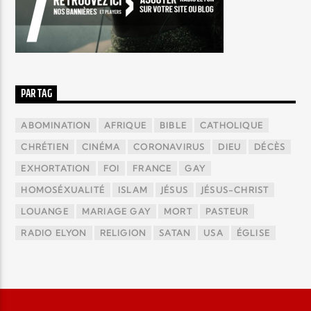
PAR TAG
ABOMINATION
AFRIQUE
BIBLE
CATHOLIQUE
CHRÉTIEN
CINÉMA
CORONAVIRUS
DIEU
DÉCÈS
EXHORTATION
FOI
FRANCE
GAY
HOMOSÉXUALITÉ
ISLAM
JÉSUS
JÉSUS-CHRIST
LOUANGE
MARIAGE GAY
MORT
PASTEUR
RADIO ELYON
RELIGION
SATAN
USA
ÉGLISE