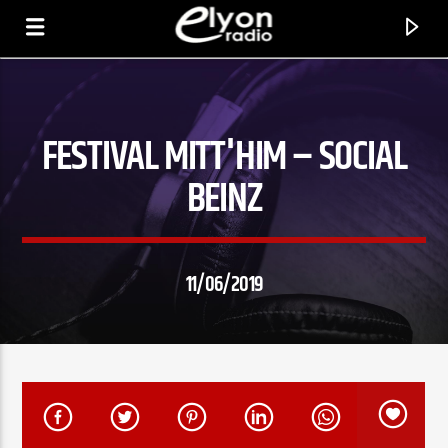
FESTIVAL MITT'HIM – SOCIAL
RADIO ELYON
POSITIVE ET ENCOURAGEANTE !
BEINZ
11/06/2019