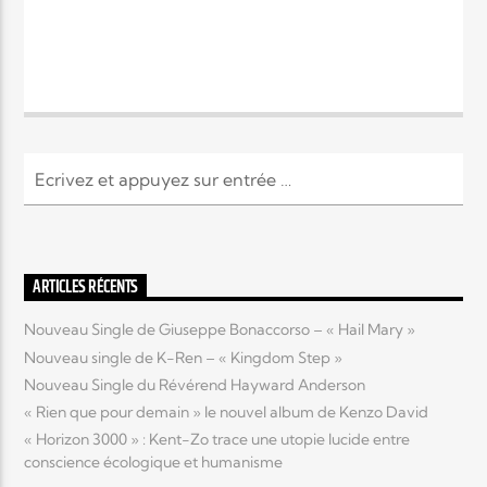
ARTICLES RÉCENTS
Nouveau Single de Giuseppe Bonaccorso – « Hail Mary »
Nouveau single de K-Ren – « Kingdom Step »
Nouveau Single du Révérend Hayward Anderson
« Rien que pour demain » le nouvel album de Kenzo David
« Horizon 3000 » : Kent-Zo trace une utopie lucide entre
conscience écologique et humanisme