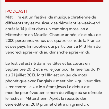
EN CE MOMENT
TITRE
[PODCAST]
ARTISTE
Mitt’Him est un festival de musique chrétienne de
différents styles musicaux se déroulant le week-end
après le 14 juillet dans un camping mosellan à
Mittersheim en Moselle. Chaque année, c’est plus de
2000 personnes venus des quatre coins de la France
et des pays limitrophes qui participent à Mitt’Him du
vendredi après-midi au dimanche après-midi.
Radio Elyon
Le festival est né dans les têtes et les cœurs en
Septembre 2012 et a vu le jour pour la 1ère fois du 19
au 21 juillet 2013. Mitt’HIM est un jeu de mots
Elyon Rhema
phonétique avec l’anglais « meet him » qui veut dire
« rencontre-le » « le » étant Jésus Le début est
modifié pour évoquer le nom du village où se déroule
le festival : Mittersheim. Après la réussite des
Elyon Hits
6ère éditions, 2019 promet d’être un grand cru !