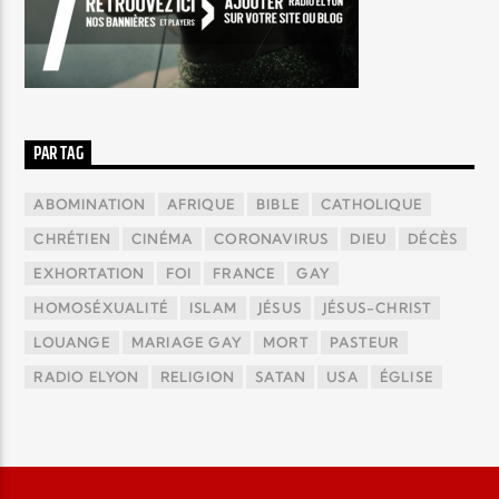
PAR TAG
ABOMINATION
AFRIQUE
BIBLE
CATHOLIQUE
CHRÉTIEN
CINÉMA
CORONAVIRUS
DIEU
DÉCÈS
EXHORTATION
FOI
FRANCE
GAY
HOMOSÉXUALITÉ
ISLAM
JÉSUS
JÉSUS-CHRIST
LOUANGE
MARIAGE GAY
MORT
PASTEUR
RADIO ELYON
RELIGION
SATAN
USA
ÉGLISE