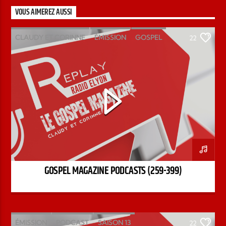
VOUS AIMEREZ AUSSI
CLAUDY ET CORINNE
ÉMISSION
GOSPEL
22
MAGAZINE
PODCAST
GOSPEL MAGAZINE PODCASTS (259-399)
ÉMISSION
PODCAST
SAISON 13
22