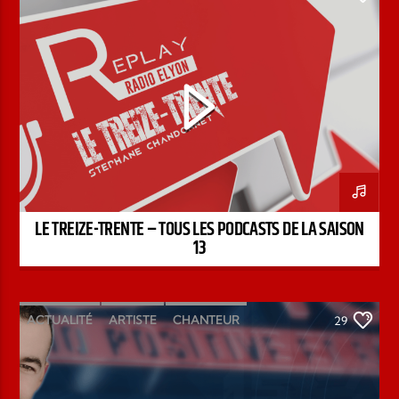
STÉPHANE CHANDONNET
TREIZE-TRENTE
LE TREIZE-TRENTE – TOUS LES PODCASTS DE LA SAISON
13
ACTUALITÉ
ARTISTE
CHANTEUR
29
ÉMISSION
INTERVIEW
KENZO DAVID
PAROLE DE FOI
PAROLE DE VIE