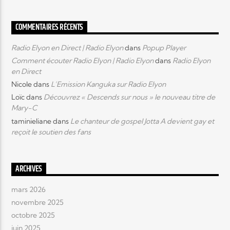
COMMENTAIRES RÉCENTS
Radio Elyon en Direct | Radio Elyon
dans
Popup Player
Comment écouter Radio Elyon | Radio Elyon
dans
Radio Elyon
en Direct
Nicole
dans
L’Emission Kanguka sur Radio Elyon
Loïc
dans
Découvrez « Descends sur nous » le nouveau titre de
Mary-C
taminieliane
dans
Le chanteur de gospel Jotta A devient gay et
reçoit le soutien des fans
ARCHIVES
mars 2026
novembre 2025
octobre 2025
juin 2025