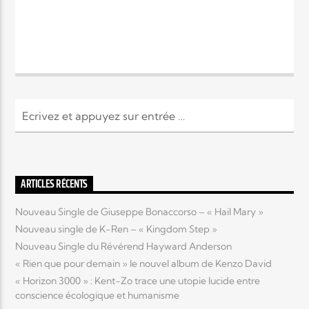
ARTICLES RÉCENTS
Nouveau Single de Giuseppe Bonaccorso – « Hail Mary »
Nouveau single de K-Ren – « Kingdom Step »
Nouveau Single du Révérend Hayward Anderson
« Rien que pour demain » le nouvel album de Kenzo David
« Horizon 3000 » : Kent-Zo trace une utopie lucide entre
conscience écologique et humanisme