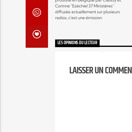
produite en Belgique par Claudy et
Corinne "Ezéchiel 37 Ministères"
diffusée actuellement sur plusieurs
radios, c'est une émission
hebdomadaire autour de l'actualité
musicale Gospel contemporain et
c’est aussi, des interviews exclusifs
d’artistes mais encore, des
LES OPINIONS DU LECTEUR
témoignages qui vont vous
encourager, vous édifier et vous
fortifier.…
LAISSER UN COMMEN