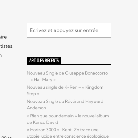
ire
tistes,
n
ARTICLES RÉCENTS
Nouveau Single de Giuseppe Bonaccorso
– « Hail Mary »
Nouveau single de K-Ren – « Kingdom
Step »
Nouveau Single du Révérend Hayward
Anderson
« Rien que pour demain » le nouvel album
de Kenzo David
« Horizon 3000 » : Kent-Zo trace une
utopie lucide entre conscience écologique