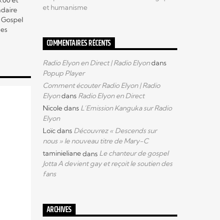
:00 et
et humanisme
adaire
e Gospel
des
es, mais
COMMENTAIRES RÉCENTS
 vont
 et vous
Radio Elyon en Direct | Radio Elyon
dans
ar
Popup Player
re
Comment écouter Radio Elyon | Radio
Elyon
dans
Radio Elyon en Direct
Nicole
dans
L’Emission Kanguka sur Radio
Elyon
Loïc
dans
Découvrez « Descends sur
nous » le nouveau titre de Mary-C
taminieliane
dans
Le chanteur de gospel
Jotta A devient gay et reçoit le soutien des
fans
ARCHIVES