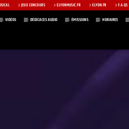
USICAL
JEUX CONCOURS
ELYONMUSIC.FR
ELYON.FR
F.A.QS
VIDÉOS
DÉDICACES AUDIO
ÉMISSIONS
HORAIRES
T