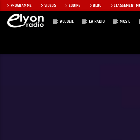
PROGRAMME
VIDÉOS
ÉQUIPE
BLOG
CLASSEMENT M
ACCUEIL
LA RADIO
MUSIC
EN CE MOMEN
RADIO ELYON
TITRE
POSITIVE ET
ARTISTE
ENCOURAGEANTE !