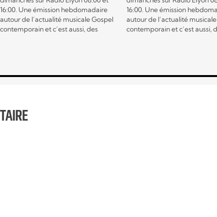
dimanches sur Radio Elyon 08:00 et
dimanches sur Radio Elyon 08
16:00. Une émission hebdomadaire
16:00. Une émission hebdom
autour de l’actualité musicale Gospel
autour de l’actualité musical
contemporain et c’est aussi, des
contemporain et c’est aussi, 
interviews exclusives d’artistes, mais
interviews exclusives d’artist
encore, des témoignages qui vont
encore, des témoignages qui
vous encourager, vous édifiez et vous
vous encourager, vous édifiez
fortifier. Emission animée par Claudy
fortifier. Emission animée p
et Corinne du Ministère ÉZÉCHIEL 37.
Claudy et Corinne du Ministè
ÉZÉCHIEL…
TAIRE