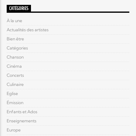
CATÉGORIES
À la une
Actualités des artistes
Bien être
Catégories
Chanson
Cinéma
Concerts
Culinaire
Eglise
Émission
Enfants et Ados
Enseignements
Europe