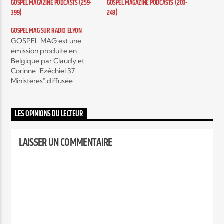
GOSPEL MAGAZINE PODCASTS (259-
GOSPEL MAGAZINE PODCASTS (200-
399)
249)
Elyon Live
GOSPEL MAG SUR RADIO ELYON
GOSPEL MAG est une
émission produite en
Belgique par Claudy et
Corinne "Ezéchiel 37
Elyon Kids
Ministères" diffusée
actuellement sur plusieurs
radios, c'est une émission
hebdomadaire autour de
LES OPINIONS DU LECTEUR
l'actualité musicale Gospel
contemporain et c’est
LAISSER UN COMMENTAIRE
aussi, des interviews
exclusifs d’artistes mais
encore, des témoignages
qui vont vous encourager,
vous édifier et vous
fortifier.…