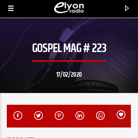
GOSPEL MAG # 223
RADIO ELYON
POSITIVE ET ENCOURAGEANTE !
17/02/2020