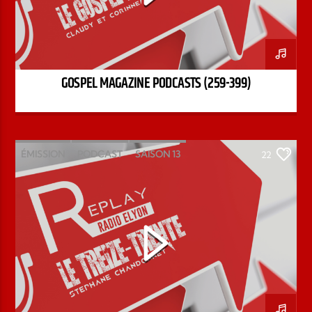
GOSPEL MAGAZINE PODCASTS (259-399)
ÉMISSION
PODCAST
SAISON 13
22
STÉPHANE CHANDONNET
TREIZE-TRENTE