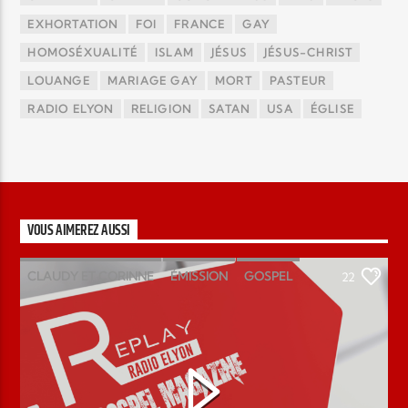
EXHORTATION
FOI
FRANCE
GAY
HOMOSÉXUALITÉ
ISLAM
JÉSUS
JÉSUS-CHRIST
LOUANGE
MARIAGE GAY
MORT
PASTEUR
RADIO ELYON
RELIGION
SATAN
USA
ÉGLISE
VOUS AIMEREZ AUSSI
CLAUDY ET CORINNE
ÉMISSION
GOSPEL
22
MAGAZINE
PODCAST