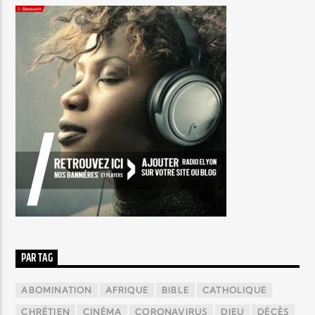
PAR TAG
ABOMINATION
AFRIQUE
BIBLE
CATHOLIQUE
CHRÉTIEN
CINÉMA
CORONAVIRUS
DIEU
DÉCÈS