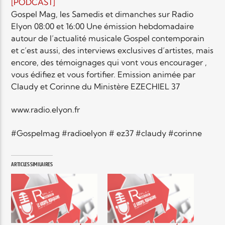
EN CE MOMENT
[PODCAST]
TITRE
Gospel Mag, les Samedis et dimanches sur Radio
Elyon 08:00 et 16:00 Une émission hebdomadaire
ARTISTE
autour de l’actualité musicale Gospel contemporain
et c’est aussi, des interviews exclusives d’artistes, mais
encore, des témoignages qui vont vous encourager ,
vous édifiez et vous fortifier. Emission animée par
Claudy et Corinne du Ministère EZECHIEL 37
www.radio.elyon.fr
Radio Elyon
#Gospelmag #radioelyon # ez37 #claudy #corinne
Elyon Rhema
ARTICLES SIMILAIRES
Elyon Hits