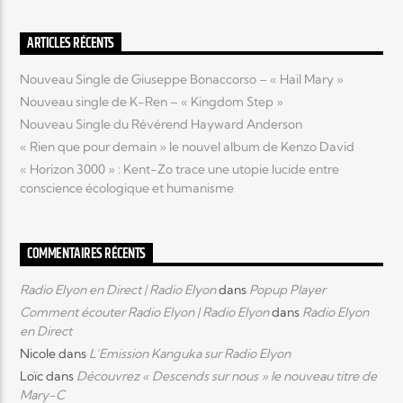
ARTICLES RÉCENTS
Nouveau Single de Giuseppe Bonaccorso – « Hail Mary »
Nouveau single de K-Ren – « Kingdom Step »
Nouveau Single du Révérend Hayward Anderson
« Rien que pour demain » le nouvel album de Kenzo David
« Horizon 3000 » : Kent-Zo trace une utopie lucide entre
conscience écologique et humanisme
COMMENTAIRES RÉCENTS
Radio Elyon en Direct | Radio Elyon
dans
Popup Player
Comment écouter Radio Elyon | Radio Elyon
dans
Radio Elyon
en Direct
Nicole
dans
L’Emission Kanguka sur Radio Elyon
Loïc
dans
Découvrez « Descends sur nous » le nouveau titre de
Mary-C