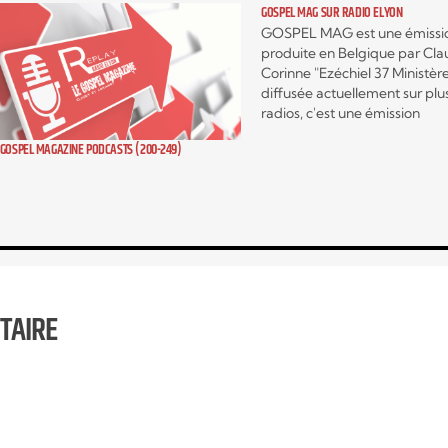
GOSPEL MAG SUR RADIO ELYON
GOSPEL MAG est une émissi
produite en Belgique par Cla
Corinne "Ezéchiel 37 Ministèr
diffusée actuellement sur plu
radios, c'est une émission
hebdomadaire autour de l'act
GOSPEL MAGAZINE PODCASTS (200-249)
musicale Gospel contemporai
c’est aussi, des interviews exc
d’artistes mais encore, des
témoignages qui vont vous
encourager, vous édifier et v
fortifier.…
TAIRE