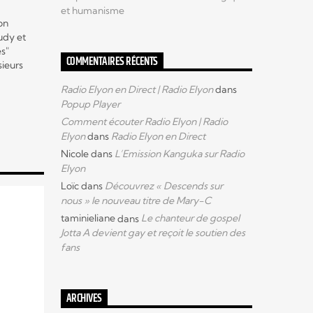
et humanisme
on
udy et
es"
COMMENTAIRES RÉCENTS
sieurs
Radio Elyon en Direct | Radio Elyon
dans
ualité
Popup Player
n et
lusifs
Comment écouter Radio Elyon | Radio
Elyon
dans
Radio Elyon en Direct
Nicole
dans
L’Emission Kanguka sur Radio
ous
Elyon
Loïc
dans
Découvrez « Descends sur
nous » le nouveau titre de Mary-C
taminieliane
dans
Le chanteur de gospel
Jotta A devient gay et reçoit le soutien des
fans
ARCHIVES