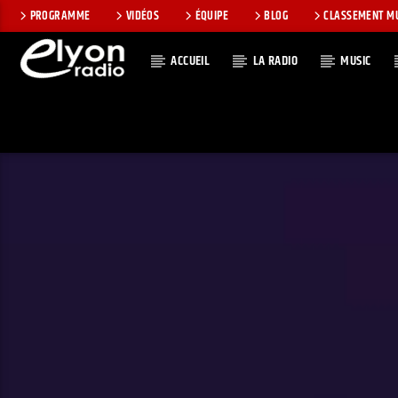
PROGRAMME
VIDÉOS
ÉQUIPE
BLOG
CLASSEMENT M
ACCUEIL
LA RADIO
MUSIC
EN CE MOMEN
RADIO ELYON
TITRE
POSITIVE ET
ARTISTE
ENCOURAGEANTE !