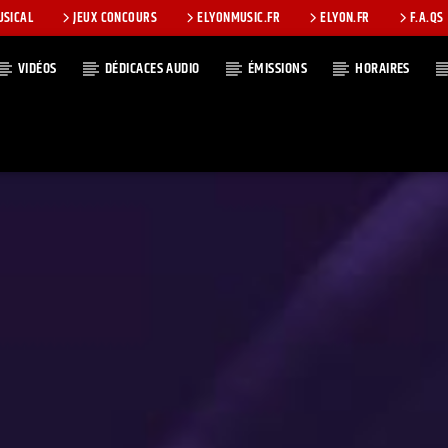
USICAL
JEUX CONCOURS
ELYONMUSIC.FR
ELYON.FR
F.A.QS
VIDÉOS
DÉDICACES AUDIO
ÉMISSIONS
HORAIRES
T