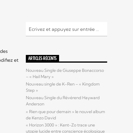
 des
ARTICLES RÉCENTS
difiez et
Nouveau Single de Giuseppe Bonaccorso
– « Hail Mary »
Nouveau single de K-Ren – « Kingdom
Step »
Nouveau Single du Révérend Hayward
Anderson
« Rien que pour demain » le nouvel album
de Kenzo David
« Horizon 3000 » : Kent-Zo trace une
utopie lucide entre conscience écologique