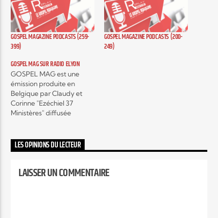
Elyon Live
GOSPEL MAGAZINE PODCASTS (259-
GOSPEL MAGAZINE PODCASTS (200-
399)
249)
GOSPEL MAG SUR RADIO ELYON
Elyon Kids
GOSPEL MAG est une
émission produite en
Belgique par Claudy et
Corinne "Ezéchiel 37
Ministères" diffusée
actuellement sur plusieurs
radios, c'est une émission
hebdomadaire autour de
LES OPINIONS DU LECTEUR
l'actualité musicale Gospel
contemporain et c’est
LAISSER UN COMMENTAIRE
aussi, des interviews
exclusifs d’artistes mais
encore, des témoignages
qui vont vous encourager,
vous édifier et vous