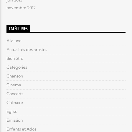
juin 2013
novembre 2012
CATÉGORIES
À la une
Actualités des artistes
Bien être
Catégories
Chanson
Cinéma
Concerts
Culinaire
Eglise
Émission
Enfants et Ados