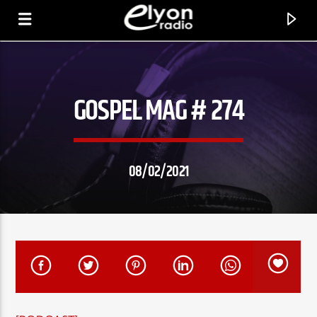
GOSPEL MAG # 274
RADIO ELYON
POSITIVE ET ENCOURAGEANTE !
08/02/2021