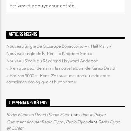
ARTICLES RÉCENTS
Nouveau Single de Giuseppe Bonaccorso – « Hail Mary »
Nouveau single de K-Ren – « Kingdom Step »
Nouveau Single du Révérend Hayward Anderson
« Rien que pour demain » le nouvel album de Kenzo David
« Horizon 3000 » : Kent-Zo trace une utopie lucide entre
conscience écologique et humanisme
COMMENTAIRES RÉCENTS
Radio Elyon en Direct | Radio Elyon
dans
Popup Player
Comment écouter Radio Elyon | Radio Elyon
dans
Radio Elyon
en Direct