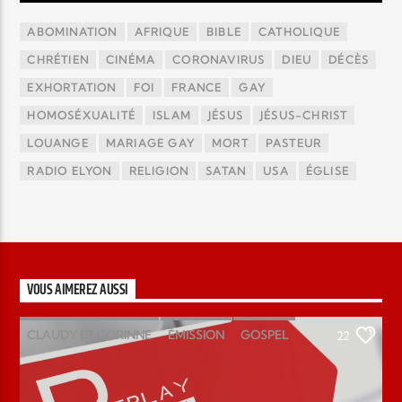
ABOMINATION
AFRIQUE
BIBLE
CATHOLIQUE
CHRÉTIEN
CINÉMA
CORONAVIRUS
DIEU
DÉCÈS
EXHORTATION
FOI
FRANCE
GAY
HOMOSÉXUALITÉ
ISLAM
JÉSUS
JÉSUS-CHRIST
LOUANGE
MARIAGE GAY
MORT
PASTEUR
RADIO ELYON
RELIGION
SATAN
USA
ÉGLISE
VOUS AIMEREZ AUSSI
CLAUDY ET CORINNE
ÉMISSION
GOSPEL
22
MAGAZINE
PODCAST