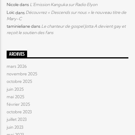
Nicole
dans
L’Emission Kanguka sur Radio Elyon
Loïc
dans
Découvrez « Descends sur nous » le nouveau titre de
Mary-C
taminieliane
dans
Le chanteur de gospel Jotta A devient gay et
reçoit le soutien des fans
ARCHIVES
mars 2026
novembre 2025
octobre 2025
juin 2025
mai 2025
février 2025
octobre 2023
juillet 2023
juin 2023
mai 2023