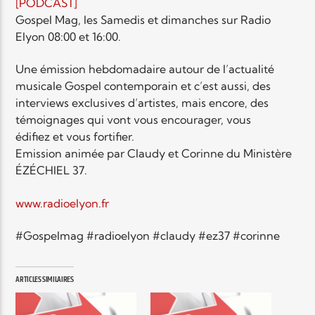
EN CE MOMENT
[PODCAST]
TITRE
Gospel Mag, les Samedis et dimanches sur Radio
Elyon 08:00 et 16:00.
ARTISTE
Une émission hebdomadaire autour de l’actualité
musicale Gospel contemporain et c’est aussi, des
interviews exclusives d’artistes, mais encore, des
témoignages qui vont vous encourager, vous
édifiez et vous fortifier.
Emission animée par Claudy et Corinne du Ministère
Radio Elyon
ÉZÉCHIEL 37.
www.radioelyon.fr
Elyon Rhema
#Gospelmag #radioelyon #claudy #ez37 #corinne
ARTICLES SIMILAIRES
Elyon Hits