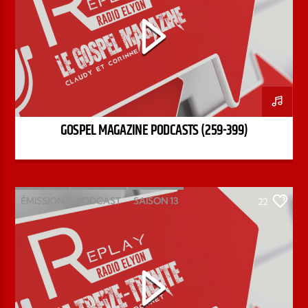
GOSPEL MAGAZINE PODCASTS (259-399)
ÉMISSION
PODCAST
SAISON 13
22
STÉPHANE CHANDONNET
TREIZE-TRENTE