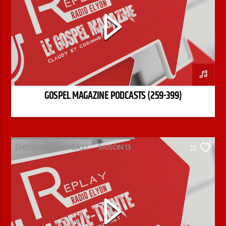
GOSPEL MAGAZINE PODCASTS (259-399)
ÉMISSION
PODCAST
SAISON 13
22
STÉPHANE CHANDONNET
TREIZE-TRENTE