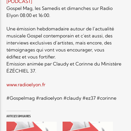
EN CE MOMENT
[PODCAST]
TITRE
Gospel Mag, les Samedis et dimanches sur Radio
Elyon 08:00 et 16:00.
ARTISTE
Une émission hebdomadaire autour de l’actualité
musicale Gospel contemporain et c’est aussi, des
interviews exclusives d’artistes, mais encore, des
témoignages qui vont vous encourager, vous
édifiez et vous fortifier.
Emission animée par Claudy et Corinne du Ministère
Radio Elyon
ÉZÉCHIEL 37.
www.radioelyon.fr
Elyon Rhema
#Gospelmag #radioelyon #claudy #ez37 #corinne
ARTICLES SIMILAIRES
Elyon Hits