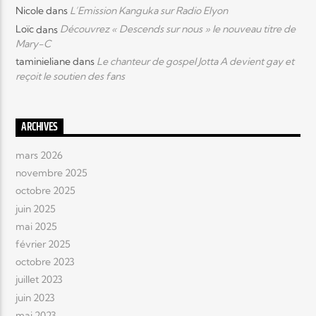
Nicole
dans
L’Emission Kanguka sur Radio Elyon
Loïc
dans
Découvrez « Descends sur nous » le nouveau titre de
Mary-C
taminieliane
dans
Le chanteur de gospel Jotta A devient gay et
reçoit le soutien des fans
ARCHIVES
mars 2026
novembre 2025
octobre 2025
juin 2025
mai 2025
février 2025
octobre 2023
juillet 2023
juin 2023
mai 2023