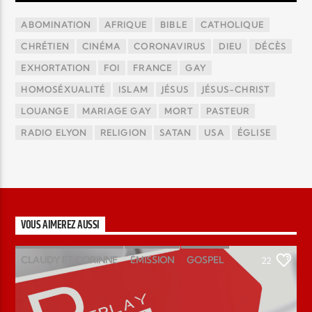
ABOMINATION
AFRIQUE
BIBLE
CATHOLIQUE
CHRÉTIEN
CINÉMA
CORONAVIRUS
DIEU
DÉCÈS
EXHORTATION
FOI
FRANCE
GAY
HOMOSÉXUALITÉ
ISLAM
JÉSUS
JÉSUS-CHRIST
LOUANGE
MARIAGE GAY
MORT
PASTEUR
RADIO ELYON
RELIGION
SATAN
USA
ÉGLISE
VOUS AIMEREZ AUSSI
CLAUDY ET CORINNE
ÉMISSION
GOSPEL
22
MAGAZINE
PODCAST