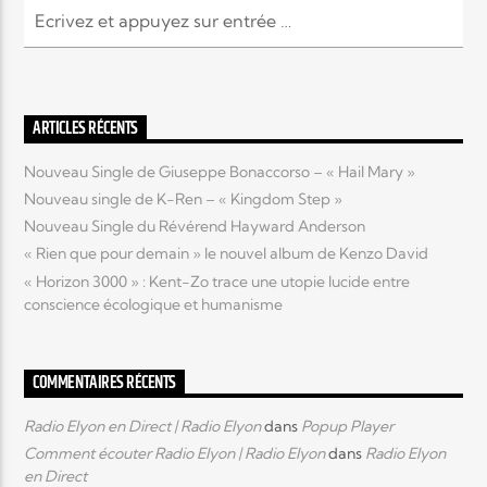
ARTICLES RÉCENTS
Nouveau Single de Giuseppe Bonaccorso – « Hail Mary »
Nouveau single de K-Ren – « Kingdom Step »
Nouveau Single du Révérend Hayward Anderson
« Rien que pour demain » le nouvel album de Kenzo David
« Horizon 3000 » : Kent-Zo trace une utopie lucide entre
conscience écologique et humanisme
COMMENTAIRES RÉCENTS
Radio Elyon en Direct | Radio Elyon
dans
Popup Player
Comment écouter Radio Elyon | Radio Elyon
dans
Radio Elyon
en Direct