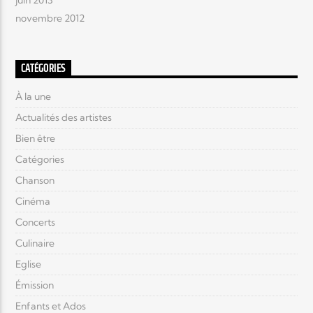
juin 2013
novembre 2012
CATÉGORIES
À la une
Actualités des artistes
Bien être
Catégories
Chanson
Cinéma
Concerts
Culinaire
Eglise
Émission
Enfants et Ados