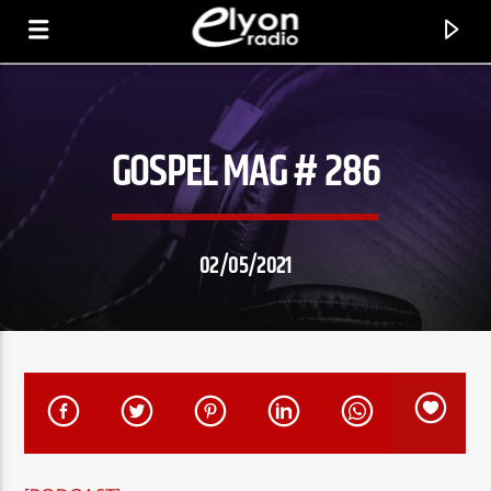
GOSPEL MAG # 286
RADIO ELYON
POSITIVE ET ENCOURAGEANTE !
02/05/2021