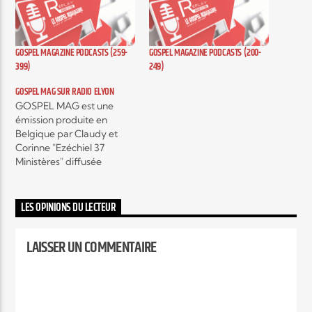
Elyon Live
GOSPEL MAGAZINE PODCASTS (259-
GOSPEL MAGAZINE PODCASTS (200-
399)
249)
GOSPEL MAG SUR RADIO ELYON
Elyon Kids
GOSPEL MAG est une
émission produite en
Belgique par Claudy et
Corinne "Ezéchiel 37
Ministères" diffusée
actuellement sur plusieurs
radios, c'est une émission
hebdomadaire autour de
LES OPINIONS DU LECTEUR
l'actualité musicale Gospel
contemporain et c’est
LAISSER UN COMMENTAIRE
aussi, des interviews
exclusifs d’artistes mais
encore, des témoignages
qui vont vous encourager,
vous édifier et vous