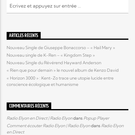
ARTICLES RÉCENTS
Nouveau Single de Giuseppe Bonaccorso – « Hail Mary »
Nouveau single de K-Ren – « Kingdom Step »
Nouveau Single du Révérend Hayward Anderson
« Rien que pour demain » le nouvel album de Kenzo David
« Horizon 3000 » : Kent-Zo trace une utopie lucide entre
conscience écologique et humanisme
COMMENTAIRES RÉCENTS
Radio Elyon en Direct | Radio Elyon
dans
Popup Player
Comment écouter Radio Elyon | Radio Elyon
dans
Radio Elyon
en Direct