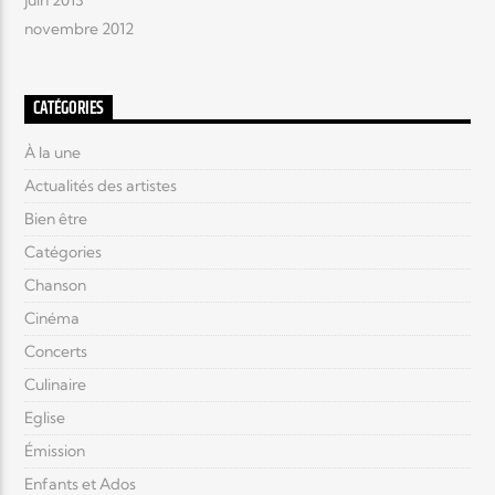
juin 2013
novembre 2012
CATÉGORIES
À la une
Actualités des artistes
Bien être
Catégories
Chanson
Cinéma
Concerts
Culinaire
Eglise
Émission
Enfants et Ados