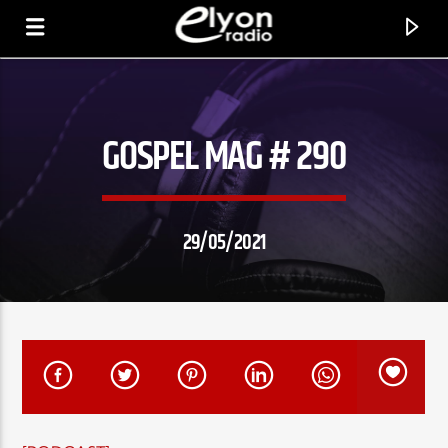
GOSPEL MAG # 290
RADIO ELYON
POSITIVE ET ENCOURAGEANTE !
29/05/2021