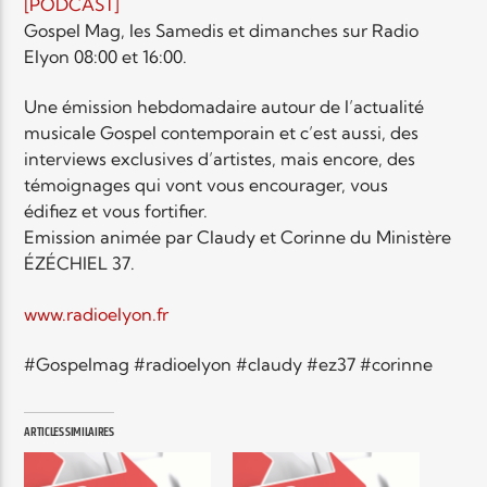
EN CE MOMENT
[PODCAST]
TITRE
Gospel Mag, les Samedis et dimanches sur Radio
Elyon 08:00 et 16:00.
ARTISTE
Une émission hebdomadaire autour de l’actualité
musicale Gospel contemporain et c’est aussi, des
interviews exclusives d’artistes, mais encore, des
témoignages qui vont vous encourager, vous
édifiez et vous fortifier.
Emission animée par Claudy et Corinne du Ministère
Radio Elyon
ÉZÉCHIEL 37.
www.radioelyon.fr
Elyon Rhema
#Gospelmag #radioelyon #claudy #ez37 #corinne
ARTICLES SIMILAIRES
Elyon Hits