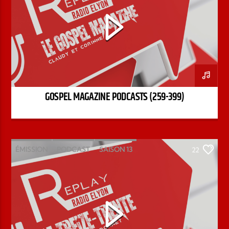
GOSPEL MAGAZINE PODCASTS (259-399)
ÉMISSION
PODCAST
SAISON 13
22
STÉPHANE CHANDONNET
TREIZE-TRENTE