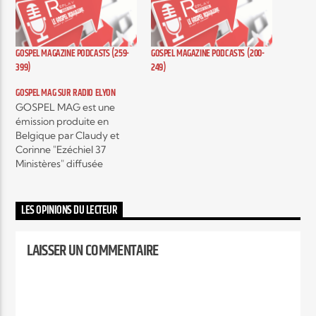
Elyon Live
GOSPEL MAGAZINE PODCASTS (259-
GOSPEL MAGAZINE PODCASTS (200-
399)
249)
GOSPEL MAG SUR RADIO ELYON
Elyon Kids
GOSPEL MAG est une
émission produite en
Belgique par Claudy et
Corinne "Ezéchiel 37
Ministères" diffusée
actuellement sur plusieurs
radios, c'est une émission
hebdomadaire autour de
LES OPINIONS DU LECTEUR
l'actualité musicale Gospel
contemporain et c’est
LAISSER UN COMMENTAIRE
aussi, des interviews
exclusifs d’artistes mais
encore, des témoignages
qui vont vous encourager,
vous édifier et vous