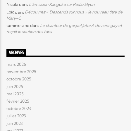
Nicole
dans
L’Emission Kanguka sur Radio Elyon
Loïc
dans
Découvrez « Descends sur nous » le nouveau titre de
Mary-C
taminieliane
dans
Le chanteur de gospel Jotta A devient gay et
reçoit le soutien des fans
ARCHIVES
mars 2026
novembre 2025
octobre 2025
juin 2025
mai 2025
février 2025
octobre 2023
juillet 2023
juin 2023
mai 2023