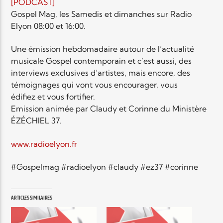
EN CE MOMENT
[PODCAST]
TITRE
Gospel Mag, les Samedis et dimanches sur Radio
Elyon 08:00 et 16:00.
ARTISTE
Une émission hebdomadaire autour de l’actualité
musicale Gospel contemporain et c’est aussi, des
interviews exclusives d’artistes, mais encore, des
témoignages qui vont vous encourager, vous
édifiez et vous fortifier.
Emission animée par Claudy et Corinne du Ministère
Radio Elyon
ÉZÉCHIEL 37.
www.radioelyon.fr
Elyon Rhema
#Gospelmag #radioelyon #claudy #ez37 #corinne
ARTICLES SIMILAIRES
Elyon Hits