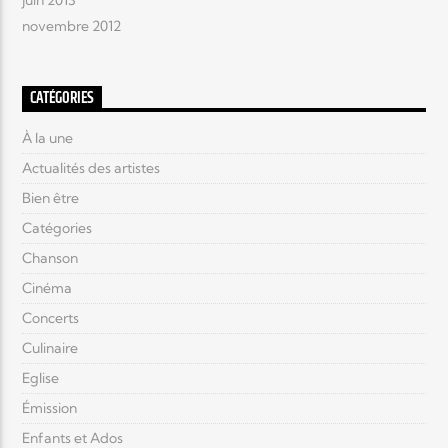
juin 2013
novembre 2012
CATÉGORIES
À la une
Actualités des artistes
Bien être
Catégories
Chanson
Cinéma
Concerts
Culinaire
Eglise
Émission
Enfants et Ados