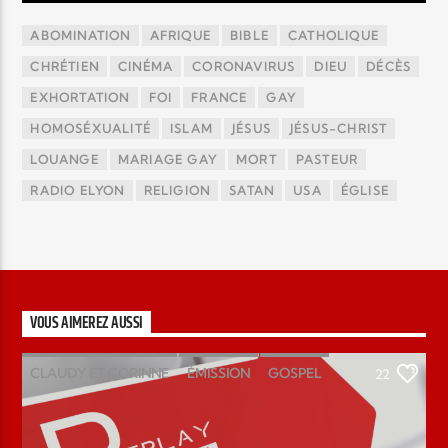
ABOMINATION
AFRIQUE
BIBLE
CATHOLIQUE
CHRÉTIEN
CINÉMA
CORONAVIRUS
DIEU
DÉCÈS
EXHORTATION
FOI
FRANCE
GAY
HOMOSÉXUALITÉ
ISLAM
JÉSUS
JÉSUS-CHRIST
LOUANGE
MARIAGE GAY
MORT
PASTEUR
RADIO ELYON
RELIGION
SATAN
USA
ÉGLISE
VOUS AIMEREZ AUSSI
CLAUDY ET CORINNE
ÉMISSION
GOSPEL
22
MAGAZINE
PODCAST