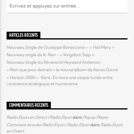
ARTICLES RÉCENTS
Nouveau Single de Giuseppe Bonaccorso – « Hail Mary »
Nouveau single de K-Ren – « Kingdom Step »
Nouveau Single du Révérend Hayward Anderson
« Rien que pour demain » le nouvel album de Kenzo David
« Horizon 3000 » : Kent-Zo trace une utopie lucide entre
conscience écologique et humanisme
COMMENTAIRES RÉCENTS
Radio Elyon en Direct | Radio Elyon
dans
Popup Player
Comment écouter Radio Elyon | Radio Elyon
dans
Radio Elyon
en Direct