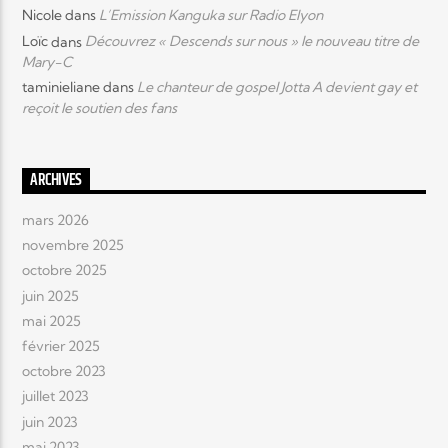
Nicole
dans
L’Emission Kanguka sur Radio Elyon
Loïc
dans
Découvrez « Descends sur nous » le nouveau titre de
Mary-C
taminieliane
dans
Le chanteur de gospel Jotta A devient gay et
reçoit le soutien des fans
ARCHIVES
mars 2026
novembre 2025
octobre 2025
juin 2025
mai 2025
février 2025
octobre 2023
juillet 2023
juin 2023
mai 2023