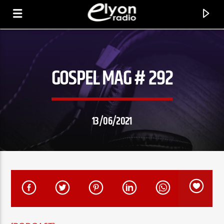
GOSPEL MAG # 292
RADIO ELYON
POSITIVE ET ENCOURAGEANTE !
13/06/2021