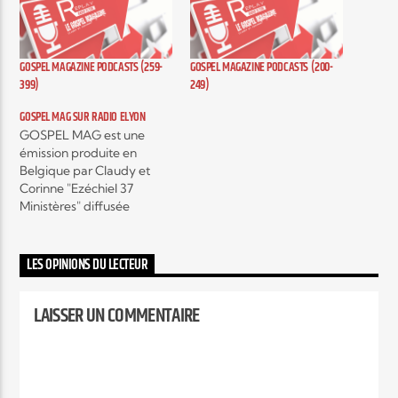
Elyon Live
GOSPEL MAGAZINE PODCASTS (259-
GOSPEL MAGAZINE PODCASTS (200-
399)
249)
GOSPEL MAG SUR RADIO ELYON
Elyon Kids
GOSPEL MAG est une
émission produite en
Belgique par Claudy et
Corinne "Ezéchiel 37
Ministères" diffusée
actuellement sur plusieurs
radios, c'est une émission
hebdomadaire autour de
LES OPINIONS DU LECTEUR
l'actualité musicale Gospel
contemporain et c’est
LAISSER UN COMMENTAIRE
aussi, des interviews
exclusifs d’artistes mais
encore, des témoignages
qui vont vous encourager,
vous édifier et vous