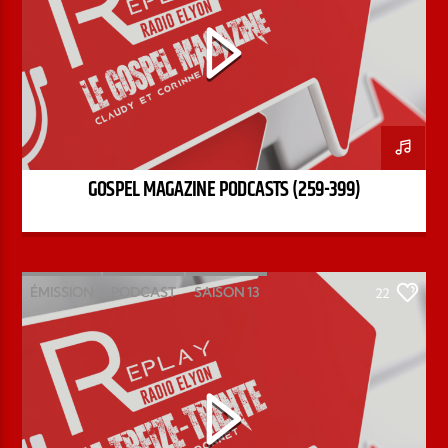
GOSPEL MAGAZINE PODCASTS (259-399)
ÉMISSION
PODCAST
SAISON 13
22
STÉPHANE CHANDONNET
TREIZE-TRENTE