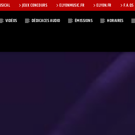
USICAL
JEUX CONCOURS
ELYONMUSIC.FR
ELYON.FR
F.A.QS
VIDÉOS
DÉDICACES AUDIO
ÉMISSIONS
HORAIRES
T