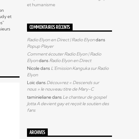
et humanisme
on
udy et
es"
COMMENTAIRES RÉCENTS
sieurs
Radio Elyon en Direct | Radio Elyon
dans
ualité
Popup Player
n et
lusifs
Comment écouter Radio Elyon | Radio
Elyon
dans
Radio Elyon en Direct
Nicole
dans
L’Emission Kanguka sur Radio
ous
Elyon
Loïc
dans
Découvrez « Descends sur
nous » le nouveau titre de Mary-C
taminieliane
dans
Le chanteur de gospel
Jotta A devient gay et reçoit le soutien des
fans
ARCHIVES