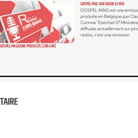
GOSPEL MAG SUR RADIO ELYON
GOSPEL MAG est une émissi
produite en Belgique par Cla
Corinne "Ezéchiel 37 Ministèr
diffusée actuellement sur plu
radios, c'est une émission
hebdomadaire autour de l'act
GOSPEL MAGAZINE PODCASTS (200-249)
musicale Gospel contemporai
c’est aussi, des interviews exc
d’artistes mais encore, des
témoignages qui vont vous
encourager, vous édifier et v
fortifier.…
TAIRE