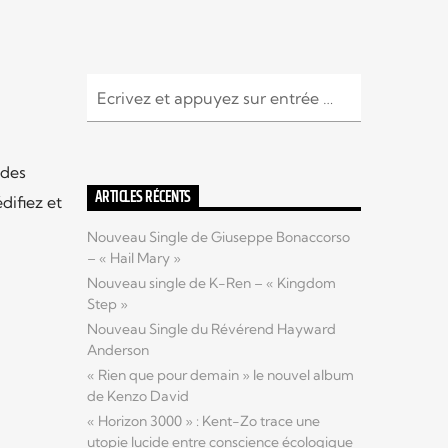
 des
ARTICLES RÉCENTS
difiez et
Nouveau Single de Giuseppe Bonaccorso
– « Hail Mary »
Nouveau single de K-Ren – « Kingdom
Step »
Nouveau Single du Révérend Hayward
Anderson
« Rien que pour demain » le nouvel album
de Kenzo David
« Horizon 3000 » : Kent-Zo trace une
utopie lucide entre conscience écologique