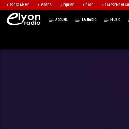
PROGRAMME
VIDÉOS
ÉQUIPE
BLOG
CLASSEMENT M
ACCUEIL
LA RADIO
MUSIC
EN CE MOMEN
RADIO ELYON
TITRE
POSITIVE ET
ARTISTE
ENCOURAGEANTE !