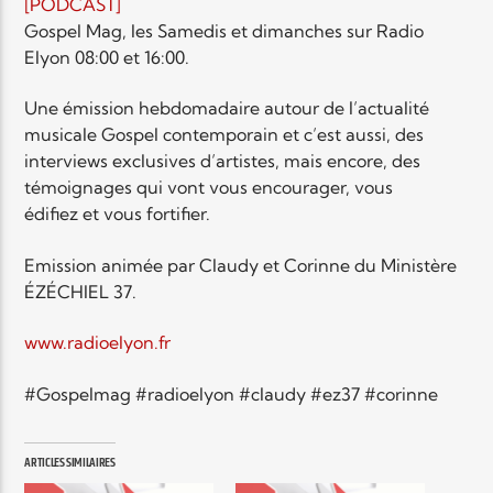
EN CE MOMENT
[PODCAST]
TITRE
Gospel Mag, les Samedis et dimanches sur Radio
Elyon 08:00 et 16:00.
ARTISTE
Une émission hebdomadaire autour de l’actualité
musicale Gospel contemporain et c’est aussi, des
interviews exclusives d’artistes, mais encore, des
témoignages qui vont vous encourager, vous
édifiez et vous fortifier.
Radio Elyon
Emission animée par Claudy et Corinne du Ministère
ÉZÉCHIEL 37.
www.radioelyon.fr
Elyon Rhema
#Gospelmag #radioelyon #claudy #ez37 #corinne
Elyon Hits
ARTICLES SIMILAIRES