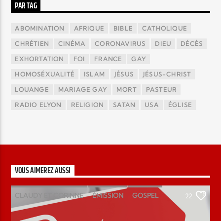
PAR TAG
ABOMINATION
AFRIQUE
BIBLE
CATHOLIQUE
CHRÉTIEN
CINÉMA
CORONAVIRUS
DIEU
DÉCÈS
EXHORTATION
FOI
FRANCE
GAY
HOMOSÉXUALITÉ
ISLAM
JÉSUS
JÉSUS-CHRIST
LOUANGE
MARIAGE GAY
MORT
PASTEUR
RADIO ELYON
RELIGION
SATAN
USA
ÉGLISE
VOUS AIMEREZ AUSSI
CLAUDY ET CORINNE
ÉMISSION
GOSPEL
22
MAGAZINE
PODCAST