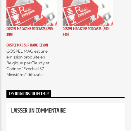
Elyon Live
GOSPEL MAGAZINE PODCASTS (259-
GOSPEL MAGAZINE PODCASTS (200-
399)
249)
Elyon Kids
GOSPEL MAG SUR RADIO ELYON
GOSPEL MAG est une
émission produite en
Belgique par Claudy et
Corinne "Ezéchiel 37
Ministères" diffusée
actuellement sur plusieurs
radios, c'est une émission
hebdomadaire autour de
LES OPINIONS DU LECTEUR
l'actualité musicale Gospel
contemporain et c’est
LAISSER UN COMMENTAIRE
aussi, des interviews
exclusifs d’artistes mais
encore, des témoignages
qui vont vous encourager,