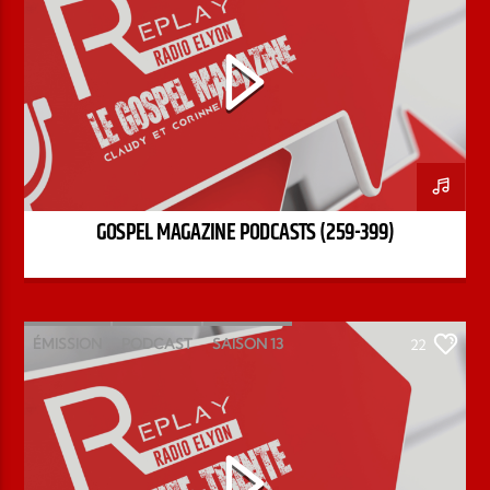
GOSPEL MAGAZINE PODCASTS (259-399)
ÉMISSION
PODCAST
SAISON 13
22
STÉPHANE CHANDONNET
TREIZE-TRENTE