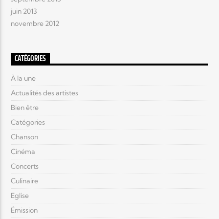
juin 2013
novembre 2012
CATÉGORIES
À la une
Actualités des artistes
Bien être
Catégories
Chanson
Cinéma
Concerts
Culinaire
Eglise
Émission