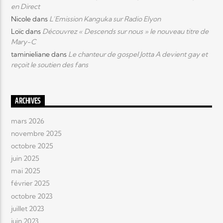
en Direct
Nicole
dans
L’Emission Kanguka sur Radio Elyon
Loïc
dans
Découvrez « Descends sur nous » le nouveau titre de
Mary-C
taminieliane
dans
Le chanteur de gospel Jotta A devient gay et
reçoit le soutien des fans
ARCHIVES
mars 2026
novembre 2025
octobre 2025
juin 2025
mai 2025
février 2025
octobre 2023
juillet 2023
juin 2023