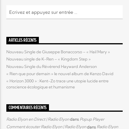
ARTICLES RÉCENTS
Nouveau Single de Giuseppe Bonaccorso – « Hail Mary »
Nouveau single de K-Ren – « Kingdom Step »
Nouveau Single du Révérend Hayward Anderson
« Rien que pour demain » le nouvel album de Kenzo David
« Horizon 3000 » : Kent-Zo trace une utopie lucide entre
conscience écologique et humanisme
COMMENTAIRES RÉCENTS
Radio Elyon en Direct | Radio Elyon
dans
Popup Player
Comment écouter Radio Elyon | Radio Elyon
dans
Radio Elyon