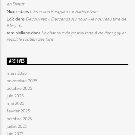
en Direct
Nicole
dans
L’Emission Kanguka sur Radio Elyon
Loïc
dans
Découvrez « Descends sur nous » le nouveau titre de
Mary-C
taminieliane
dans
Le chanteur de gospel Jotta A devient gay et
reçoit le soutien des fans
ARCHIVES
mars 2026
novembre 2025
octobre 2025
juin 2025
mai 2025
février 2025
octobre 2023
juillet 2023
juin 2023