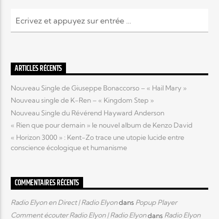
ARTICLES RÉCENTS
Nouveau Single de Giuseppe Bonaccorso – « Hail Mary »
Nouveau single de K-Ren – « Kingdom Step »
Nouveau Single du Révérend Hayward Anderson
« Rien que pour demain » le nouvel album de Kenzo David
« Horizon 3000 » : Kent-Zo trace une utopie lucide entre
conscience écologique et humanisme
COMMENTAIRES RÉCENTS
Radio Elyon en Direct | Radio Elyon
dans
Popup Player
Comment écouter Radio Elyon | Radio Elyon
dans
Radio Elyon