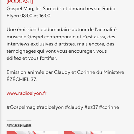
EN CE MOMENT
[PODCAST]
TITRE
Gospel Mag, les Samedis et dimanches sur Radio
Elyon 08:00 et 16:00.
ARTISTE
Une émission hebdomadaire autour de l’actualité
musicale Gospel contemporain et c’est aussi, des
interviews exclusives d’artistes, mais encore, des
témoignages qui vont vous encourager, vous
édifiez et vous fortifier.
Radio Elyon
Emission animée par Claudy et Corinne du Ministère
ÉZÉCHIEL 37.
www.radioelyon.fr
Elyon Rhema
#Gospelmag #radioelyon #claudy #ez37 #corinne
Elyon Hits
ARTICLES SIMILAIRES