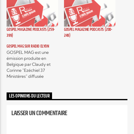
Elyon Live
GOSPEL MAGAZINE PODCASTS (259-
GOSPEL MAGAZINE PODCASTS (200-
399)
249)
Elyon Kids
GOSPEL MAG SUR RADIO ELYON
GOSPEL MAG est une
émission produite en
Belgique par Claudy et
Corinne "Ezéchiel 37
Ministères" diffusée
actuellement sur plusieurs
radios, c'est une émission
hebdomadaire autour de
LES OPINIONS DU LECTEUR
l'actualité musicale Gospel
contemporain et c’est
LAISSER UN COMMENTAIRE
aussi, des interviews
exclusifs d’artistes mais
encore, des témoignages
qui vont vous encourager,