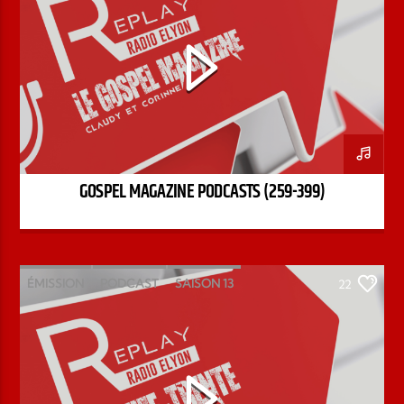
GOSPEL MAGAZINE PODCASTS (259-399)
ÉMISSION
PODCAST
SAISON 13
22
STÉPHANE CHANDONNET
TREIZE-TRENTE