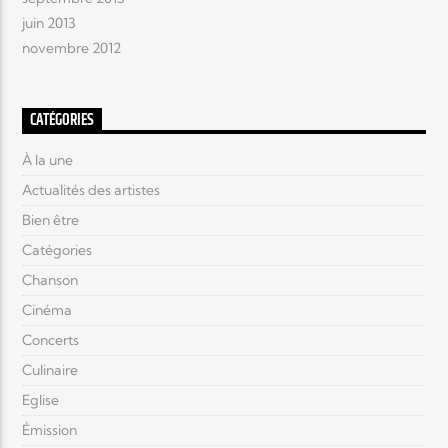
juin 2013
novembre 2012
CATÉGORIES
À la une
Actualités des artistes
Bien être
Catégories
Chanson
Cinéma
Concerts
Culinaire
Eglise
Émission