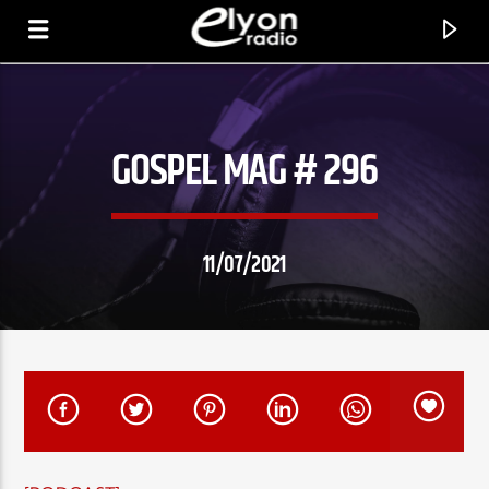
GOSPEL MAG # 296
RADIO ELYON
POSITIVE ET ENCOURAGEANTE !
11/07/2021