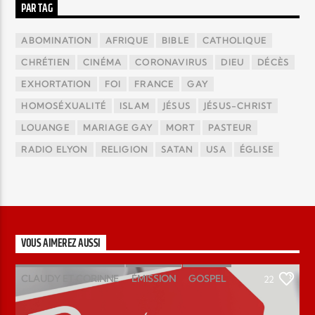
PAR TAG
ABOMINATION
AFRIQUE
BIBLE
CATHOLIQUE
CHRÉTIEN
CINÉMA
CORONAVIRUS
DIEU
DÉCÈS
EXHORTATION
FOI
FRANCE
GAY
HOMOSÉXUALITÉ
ISLAM
JÉSUS
JÉSUS-CHRIST
LOUANGE
MARIAGE GAY
MORT
PASTEUR
RADIO ELYON
RELIGION
SATAN
USA
ÉGLISE
VOUS AIMEREZ AUSSI
CLAUDY ET CORINNE
ÉMISSION
GOSPEL
22
MAGAZINE
PODCAST