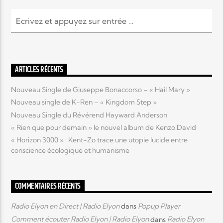
ARTICLES RÉCENTS
Nouveau Single de Giuseppe Bonaccorso – « Hail Mary »
Nouveau single de K-Ren – « Kingdom Step »
Nouveau Single du Révérend Hayward Anderson
« Rien que pour demain » le nouvel album de Kenzo David
« Horizon 3000 » : Kent-Zo trace une utopie lucide entre
conscience écologique et humanisme
COMMENTAIRES RÉCENTS
Radio Elyon en Direct | Radio Elyon
dans
Popup Player
Comment écouter Radio Elyon | Radio Elyon
dans
Radio Elyon