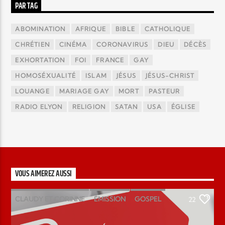
PAR TAG
ABOMINATION
AFRIQUE
BIBLE
CATHOLIQUE
CHRÉTIEN
CINÉMA
CORONAVIRUS
DIEU
DÉCÈS
EXHORTATION
FOI
FRANCE
GAY
HOMOSÉXUALITÉ
ISLAM
JÉSUS
JÉSUS-CHRIST
LOUANGE
MARIAGE GAY
MORT
PASTEUR
RADIO ELYON
RELIGION
SATAN
USA
ÉGLISE
VOUS AIMEREZ AUSSI
CLAUDY ET CORINNE
ÉMISSION
GOSPEL
22
MAGAZINE
PODCAST