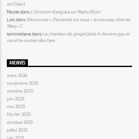
en Direct
Nicole
dans
L’Emission Kanguka sur Radio Elyon
Loïc
dans
Découvrez « Descends sur nous » le nouveau titre de
Mary-C
taminieliane
dans
Le chanteur de gospel Jotta A devient gay et
reçoit le soutien des fans
ARCHIVES
mars 2026
novembre 2025
octobre 2025
juin 2025
mai 2025
février 2025
octobre 2023
juillet 2023
juin 2023