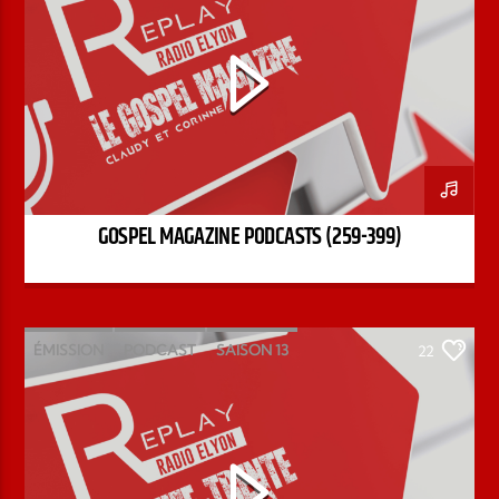
GOSPEL MAGAZINE PODCASTS (259-399)
ÉMISSION
PODCAST
SAISON 13
22
STÉPHANE CHANDONNET
TREIZE-TRENTE