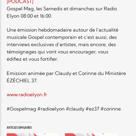
EN CE MOMENT
[PODCAST]
TITRE
Gospel Mag, les Samedis et dimanches sur Radio
Elyon 08:00 et 16:00.
ARTISTE
Une émission hebdomadaire autour de l’actualité
musicale Gospel contemporain et c’est aussi, des
interviews exclusives d’artistes, mais encore, des
témoignages qui vont vous encourager, vous
édifiez et vous fortifier.
Radio Elyon
Emission animée par Claudy et Corinne du Ministère
ÉZÉCHIEL 37.
www.radioelyon.fr
Elyon Rhema
#Gospelmag #radioelyon #claudy #ez37 #corinne
Elyon Hits
ARTICLES SIMILAIRES