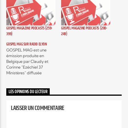
Elyon Live
GOSPEL MAGAZINE PODCASTS (259-
GOSPEL MAGAZINE PODCASTS (200-
399)
249)
Elyon Kids
GOSPEL MAG SUR RADIO ELYON
GOSPEL MAG est une
émission produite en
Belgique par Claudy et
Corinne "Ezéchiel 37
Ministères" diffusée
actuellement sur plusieurs
radios, c'est une émission
hebdomadaire autour de
LES OPINIONS DU LECTEUR
l'actualité musicale Gospel
contemporain et c’est
LAISSER UN COMMENTAIRE
aussi, des interviews
exclusifs d’artistes mais
encore, des témoignages
qui vont vous encourager,