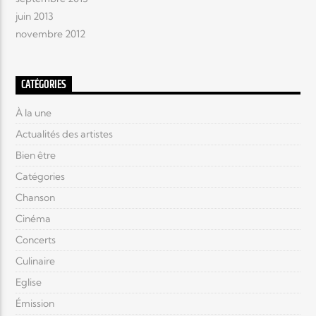
juin 2013
novembre 2012
CATÉGORIES
À la une
Actualités des artistes
Bien être
Catégories
Chanson
Cinéma
Concerts
Culinaire
Eglise
Émission