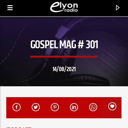
GOSPEL MAG # 301
RADIO ELYON
POSITIVE ET ENCOURAGEANTE !
14/08/2021