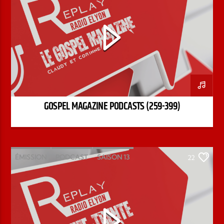
GOSPEL MAGAZINE PODCASTS (259-399)
ÉMISSION
PODCAST
SAISON 13
22
STÉPHANE CHANDONNET
TREIZE-TRENTE