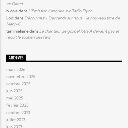
en Direct
Nicole
dans
L’Emission Kanguka sur Radio Elyon
Loïc
dans
Découvrez « Descends sur nous » le nouveau titre de
Mary-C
taminieliane
dans
Le chanteur de gospel Jotta A devient gay et
reçoit le soutien des fans
ARCHIVES
mars 2026
novembre 2025
octobre 2025
juin 2025
mai 2025
février 2025
octobre 2023
juillet 2023
juin 2023