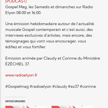
EN CE MOMENT
[PODCAST]
TITRE
Gospel Mag, les Samedis et dimanches sur Radio
Elyon 08:00 et 16:00.
ARTISTE
Une émission hebdomadaire autour de l’actualité
musicale Gospel contemporain et c’est aussi, des
interviews exclusives d’artistes, mais encore, des
témoignages qui vont vous encourager, vous
édifiez et vous fortifier.
Radio Elyon
Emission animée par Claudy et Corinne du Ministère
ÉZÉCHIEL 37.
www.radioelyon.fr
Elyon Rhema
#Gospelmag #radioelyon #claudy #ez37 #corinne
Elyon Hits
ARTICLES SIMILAIRES