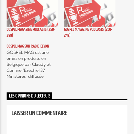
Elyon Live
GOSPEL MAGAZINE PODCASTS (259-
GOSPEL MAGAZINE PODCASTS (200-
399)
249)
Elyon Kids
GOSPEL MAG SUR RADIO ELYON
GOSPEL MAG est une
émission produite en
Belgique par Claudy et
Corinne "Ezéchiel 37
Ministères" diffusée
actuellement sur plusieurs
radios, c'est une émission
hebdomadaire autour de
LES OPINIONS DU LECTEUR
l'actualité musicale Gospel
contemporain et c’est
LAISSER UN COMMENTAIRE
aussi, des interviews
exclusifs d’artistes mais
encore, des témoignages
qui vont vous encourager,