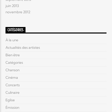
juin 2013
novembre 2012
CATÉGORIES
À la une
Actualités des artistes
Bien être
Catégories
Chanson
Cinéma
Concerts
Culinaire
Eglise
Émission