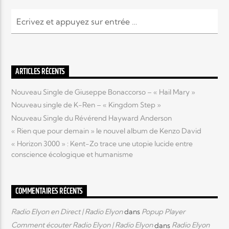
ARTICLES RÉCENTS
Nouveau Single de Giuseppe Bonaccorso – « Hail Mary »
Nouveau single de K-Ren – « Kingdom Step »
Nouveau Single du Révérend Hayward Anderson
« Rien que pour demain » le nouvel album de Kenzo David
« Horizon 3000 » : Kent-Zo trace une utopie lucide entre
conscience écologique et humanisme
COMMENTAIRES RÉCENTS
Radio Elyon en Direct | Radio Elyon
dans
Popup Player
Comment écouter Radio Elyon | Radio Elyon
dans
Radio Elyon