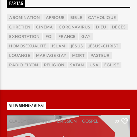
PAR TAG
ABOMINATION
AFRIQUE
BIBLE
CATHOLIQUE
CHRÉTIEN
CINÉMA
CORONAVIRUS
DIEU
DÉCÈS
EXHORTATION
FOI
FRANCE
GAY
HOMOSÉXUALITÉ
ISLAM
JÉSUS
JÉSUS-CHRIST
LOUANGE
MARIAGE GAY
MORT
PASTEUR
RADIO ELYON
RELIGION
SATAN
USA
ÉGLISE
VOUS AIMEREZ AUSSI
CLAUDY ET CORINNE
ÉMISSION
GOSPEL
22
MAGAZINE
PODCAST