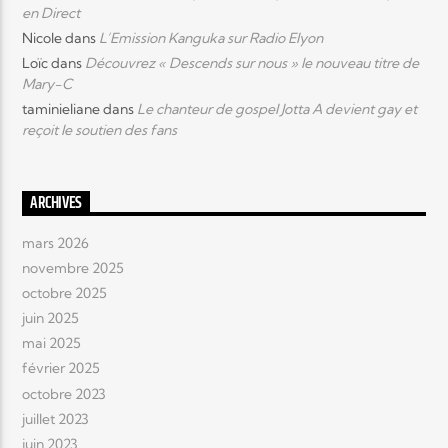
en Direct
Nicole
dans
L’Emission Kanguka sur Radio Elyon
Loïc
dans
Découvrez « Descends sur nous » le nouveau titre de
Mary-C
taminieliane
dans
Le chanteur de gospel Jotta A devient gay et
reçoit le soutien des fans
ARCHIVES
mars 2026
novembre 2025
octobre 2025
juin 2025
mai 2025
février 2025
octobre 2023
juillet 2023
juin 2023