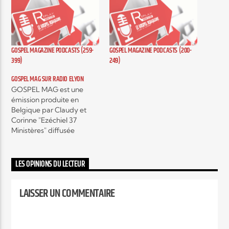
Elyon Live
GOSPEL MAGAZINE PODCASTS (259-
GOSPEL MAGAZINE PODCASTS (200-
399)
249)
Elyon Kids
GOSPEL MAG SUR RADIO ELYON
GOSPEL MAG est une
émission produite en
Belgique par Claudy et
Corinne "Ezéchiel 37
Ministères" diffusée
actuellement sur plusieurs
radios, c'est une émission
hebdomadaire autour de
LES OPINIONS DU LECTEUR
l'actualité musicale Gospel
contemporain et c’est
LAISSER UN COMMENTAIRE
aussi, des interviews
exclusifs d’artistes mais
encore, des témoignages
qui vont vous encourager,