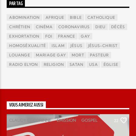
PAR TAG
ABOMINATION
AFRIQUE
BIBLE
CATHOLIQUE
CHRÉTIEN
CINÉMA
CORONAVIRUS
DIEU
DÉCÈS
EXHORTATION
FOI
FRANCE
GAY
HOMOSÉXUALITÉ
ISLAM
JÉSUS
JÉSUS-CHRIST
LOUANGE
MARIAGE GAY
MORT
PASTEUR
RADIO ELYON
RELIGION
SATAN
USA
ÉGLISE
VOUS AIMEREZ AUSSI
CLAUDY ET CORINNE
ÉMISSION
GOSPEL
22
MAGAZINE
PODCAST