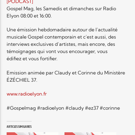
EN CE MOMENT
[PODCAST]
TITRE
Gospel Mag, les Samedis et dimanches sur Radio
Elyon 08:00 et 16:00.
ARTISTE
Une émission hebdomadaire autour de l’actualité
musicale Gospel contemporain et c’est aussi, des
interviews exclusives d’artistes, mais encore, des
témoignages qui vont vous encourager, vous
édifiez et vous fortifier.
Radio Elyon
Emission animée par Claudy et Corinne du Ministère
ÉZÉCHIEL 37.
www.radioelyon.fr
Elyon Rhema
#Gospelmag #radioelyon #claudy #ez37 #corinne
Elyon Hits
ARTICLES SIMILAIRES