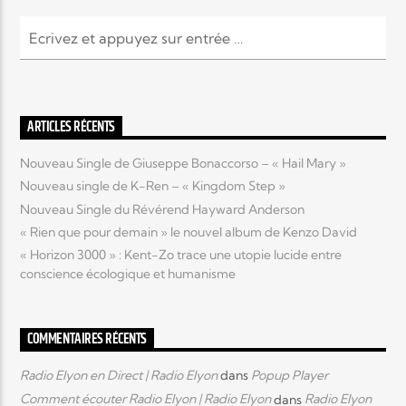
ARTICLES RÉCENTS
Nouveau Single de Giuseppe Bonaccorso – « Hail Mary »
Nouveau single de K-Ren – « Kingdom Step »
Nouveau Single du Révérend Hayward Anderson
« Rien que pour demain » le nouvel album de Kenzo David
« Horizon 3000 » : Kent-Zo trace une utopie lucide entre
conscience écologique et humanisme
COMMENTAIRES RÉCENTS
Radio Elyon en Direct | Radio Elyon
dans
Popup Player
Comment écouter Radio Elyon | Radio Elyon
dans
Radio Elyon