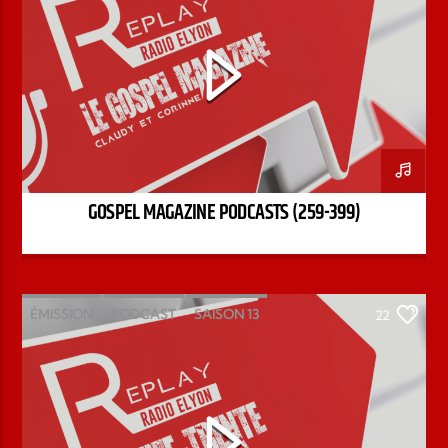
GOSPEL MAGAZINE PODCASTS (259-399)
ÉMISSION
PODCAST
SAISON 13
22
STÉPHANE CHANDONNET
TREIZE-TRENTE