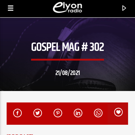
GOSPEL MAG # 302
RADIO ELYON
POSITIVE ET ENCOURAGEANTE !
21/08/2021