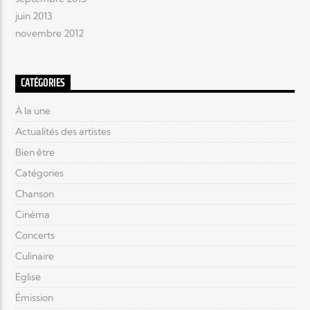
juin 2013
novembre 2012
CATÉGORIES
À la une
Actualités des artistes
Bien être
Catégories
Chanson
Cinéma
Concerts
Culinaire
Eglise
Émission