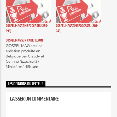
Elyon Live
GOSPEL MAGAZINE PODCASTS (259-
GOSPEL MAGAZINE PODCASTS (200-
399)
249)
Elyon Kids
GOSPEL MAG SUR RADIO ELYON
GOSPEL MAG est une
émission produite en
Belgique par Claudy et
Corinne "Ezéchiel 37
Ministères" diffusée
actuellement sur plusieurs
radios, c'est une émission
hebdomadaire autour de
LES OPINIONS DU LECTEUR
l'actualité musicale Gospel
contemporain et c’est
LAISSER UN COMMENTAIRE
aussi, des interviews
exclusifs d’artistes mais
encore, des témoignages
qui vont vous encourager,