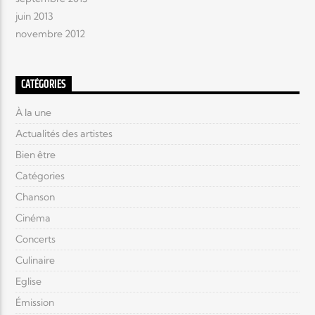
juin 2013
novembre 2012
CATÉGORIES
À la une
Actualités des artistes
Bien être
Catégories
Chanson
Cinéma
Concerts
Culinaire
Eglise
Émission