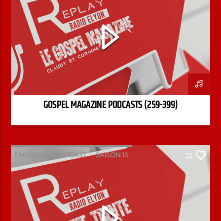
GOSPEL MAGAZINE PODCASTS (259-399)
ÉMISSION
PODCAST
SAISON 13
22
STÉPHANE CHANDONNET
TREIZE-TRENTE