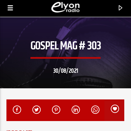
GOSPEL MAG # 303
RADIO ELYON
POSITIVE ET ENCOURAGEANTE !
30/08/2021