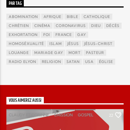
PAR TAG
ABOMINATION
AFRIQUE
BIBLE
CATHOLIQUE
CHRÉTIEN
CINÉMA
CORONAVIRUS
DIEU
DÉCÈS
EXHORTATION
FOI
FRANCE
GAY
HOMOSÉXUALITÉ
ISLAM
JÉSUS
JÉSUS-CHRIST
LOUANGE
MARIAGE GAY
MORT
PASTEUR
RADIO ELYON
RELIGION
SATAN
USA
ÉGLISE
VOUS AIMEREZ AUSSI
CLAUDY ET CORINNE
ÉMISSION
GOSPEL
22
MAGAZINE
PODCAST