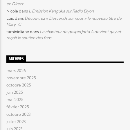
en Direct
Nicole
dans
L’Emission Kanguka sur Radio Elyon
Loïc
dans
Découvrez « Descends sur nous » le nouveau titre de
Mary-C
taminieliane
dans
Le chanteur de gospel Jotta A devient gay et
reçoit le soutien des fans
ARCHIVES
mars 2026
novembre 2025
octobre 2025
juin 2025
mai 2025
février 2025
octobre 2023
juillet 2023
juin 2023