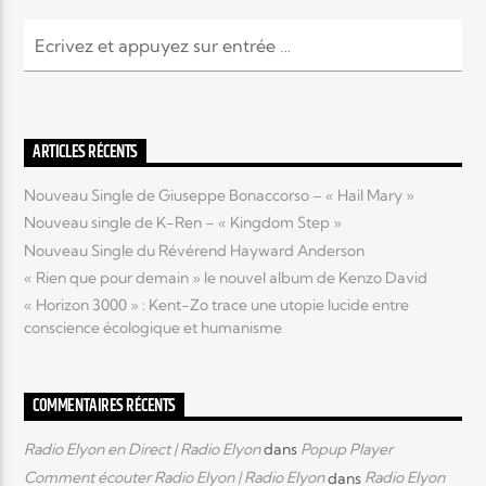
ARTICLES RÉCENTS
Nouveau Single de Giuseppe Bonaccorso – « Hail Mary »
Nouveau single de K-Ren – « Kingdom Step »
Nouveau Single du Révérend Hayward Anderson
« Rien que pour demain » le nouvel album de Kenzo David
« Horizon 3000 » : Kent-Zo trace une utopie lucide entre
conscience écologique et humanisme
COMMENTAIRES RÉCENTS
Radio Elyon en Direct | Radio Elyon
dans
Popup Player
Comment écouter Radio Elyon | Radio Elyon
dans
Radio Elyon