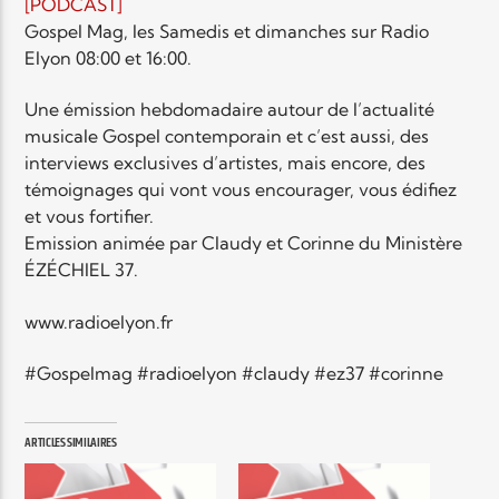
EN CE MOMENT
[PODCAST]
TITRE
Gospel Mag, les Samedis et dimanches sur Radio
Elyon 08:00 et 16:00.
ARTISTE
Une émission hebdomadaire autour de l’actualité
musicale Gospel contemporain et c’est aussi, des
interviews exclusives d’artistes, mais encore, des
témoignages qui vont vous encourager, vous édifiez
et vous fortifier.
Emission animée par Claudy et Corinne du Ministère
Radio Elyon
ÉZÉCHIEL 37.
www.radioelyon.fr
Elyon Rhema
#Gospelmag #radioelyon #claudy #ez37 #corinne
ARTICLES SIMILAIRES
Elyon Hits