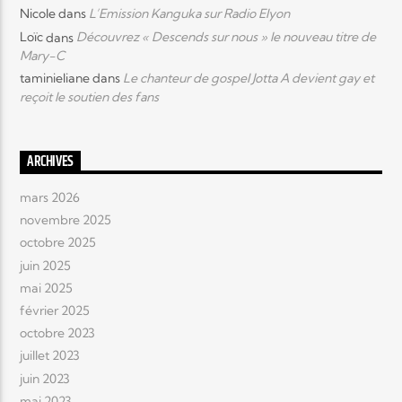
Nicole
dans
L’Emission Kanguka sur Radio Elyon
Loïc
dans
Découvrez « Descends sur nous » le nouveau titre de
Mary-C
taminieliane
dans
Le chanteur de gospel Jotta A devient gay et
reçoit le soutien des fans
ARCHIVES
mars 2026
novembre 2025
octobre 2025
juin 2025
mai 2025
février 2025
octobre 2023
juillet 2023
juin 2023
mai 2023