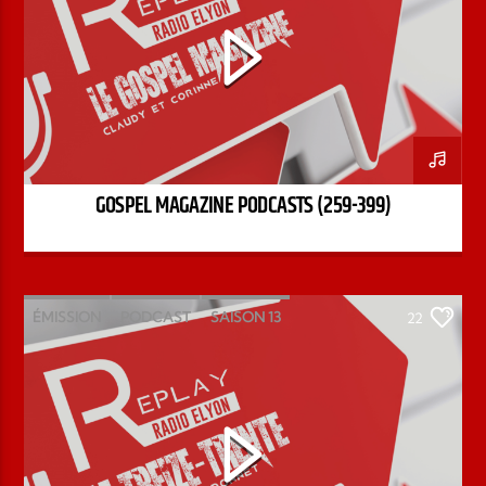
GOSPEL MAGAZINE PODCASTS (259-399)
ÉMISSION
PODCAST
SAISON 13
22
STÉPHANE CHANDONNET
TREIZE-TRENTE