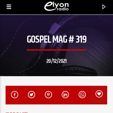
GOSPEL MAG # 319
RADIO ELYON
POSITIVE ET ENCOURAGEANTE !
20/12/2021