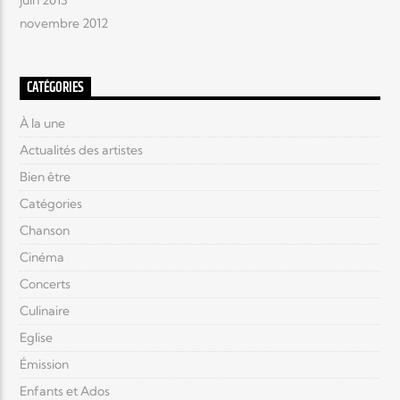
juin 2013
novembre 2012
CATÉGORIES
À la une
Actualités des artistes
Bien être
Catégories
Chanson
Cinéma
Concerts
Culinaire
Eglise
Émission
Enfants et Ados