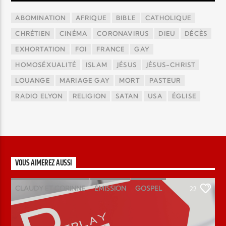
ABOMINATION
AFRIQUE
BIBLE
CATHOLIQUE
CHRÉTIEN
CINÉMA
CORONAVIRUS
DIEU
DÉCÈS
EXHORTATION
FOI
FRANCE
GAY
HOMOSÉXUALITÉ
ISLAM
JÉSUS
JÉSUS-CHRIST
LOUANGE
MARIAGE GAY
MORT
PASTEUR
RADIO ELYON
RELIGION
SATAN
USA
ÉGLISE
VOUS AIMEREZ AUSSI
CLAUDY ET CORINNE
ÉMISSION
GOSPEL
22
MAGAZINE
PODCAST