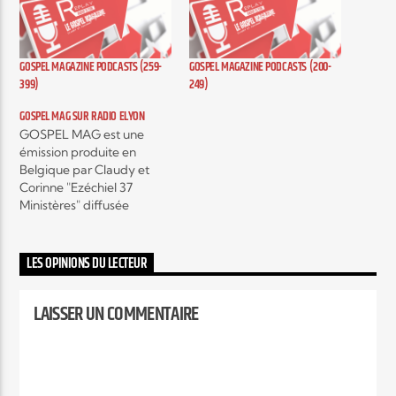
Elyon Live
GOSPEL MAGAZINE PODCASTS (259-
GOSPEL MAGAZINE PODCASTS (200-
399)
249)
GOSPEL MAG SUR RADIO ELYON
Elyon Kids
GOSPEL MAG est une
émission produite en
Belgique par Claudy et
Corinne "Ezéchiel 37
Ministères" diffusée
actuellement sur plusieurs
radios, c'est une émission
hebdomadaire autour de
LES OPINIONS DU LECTEUR
l'actualité musicale Gospel
contemporain et c’est
LAISSER UN COMMENTAIRE
aussi, des interviews
exclusifs d’artistes mais
encore, des témoignages
qui vont vous encourager,
vous édifier et vous