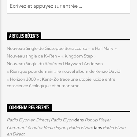
ARTICLES RÉCENTS
Nouveau Single de Giuseppe Bonaccorso – « Hail Mary »
Nouveau single de K-Ren – « Kingdom Step »
Nouveau Single du Révérend Hayward Anderson
« Rien que pour demain » le nouvel album de Kenzo David
« Horizon 3000 » : Kent-Zo trace une utopie lucide entre
conscience écologique et humanisme
COMMENTAIRES RÉCENTS
Radio Elyon en Direct | Radio Elyon
dans
Popup Player
Comment écouter Radio Elyon | Radio Elyon
dans
Radio Elyon
en Direct