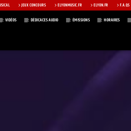
USICAL
JEUX CONCOURS
ELYONMUSIC.FR
ELYON.FR
F.A.QS
VIDÉOS
DÉDICACES AUDIO
ÉMISSIONS
HORAIRES
T