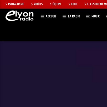
PROGRAMME
VIDÉOS
ÉQUIPE
BLOG
CLASSEMENT M
ACCUEIL
LA RADIO
MUSIC
EN CE MOMEN
RADIO ELYON
TITRE
POSITIVE ET
ARTISTE
ENCOURAGEANTE !