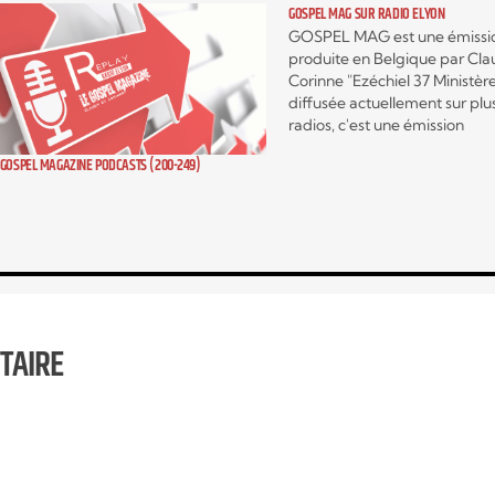
GOSPEL MAG SUR RADIO ELYON
GOSPEL MAG est une émissi
produite en Belgique par Cla
Corinne "Ezéchiel 37 Ministèr
diffusée actuellement sur plu
radios, c'est une émission
hebdomadaire autour de l'act
GOSPEL MAGAZINE PODCASTS (200-249)
musicale Gospel contemporai
c’est aussi, des interviews exc
d’artistes mais encore, des
témoignages qui vont vous
encourager, vous édifier et v
fortifier.…
TAIRE