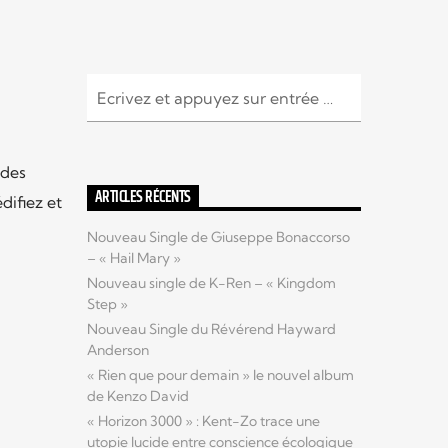
 des
ARTICLES RÉCENTS
difiez et
Nouveau Single de Giuseppe Bonaccorso
– « Hail Mary »
Nouveau single de K-Ren – « Kingdom
Step »
Nouveau Single du Révérend Hayward
Anderson
« Rien que pour demain » le nouvel album
de Kenzo David
« Horizon 3000 » : Kent-Zo trace une
utopie lucide entre conscience écologique