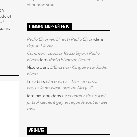
et humanisme
on
udy et
es"
COMMENTAIRES RÉCENTS
sieurs
Radio Elyon en Direct | Radio Elyon
dans
ualité
Popup Player
n et
lusifs
Comment écouter Radio Elyon | Radio
Elyon
dans
Radio Elyon en Direct
Nicole
dans
L’Emission Kanguka sur Radio
ous
Elyon
Loïc
dans
Découvrez « Descends sur
nous » le nouveau titre de Mary-C
taminieliane
dans
Le chanteur de gospel
Jotta A devient gay et reçoit le soutien des
fans
ARCHIVES