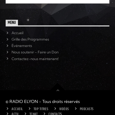
MENU
Accueil
Grille des Programmes
Événements
Nous soutenir – Faire un Don
Contactez-nous maintenant!
© RADIO ELYON - Tous droits réservés
ACCUEIL
TOP TITRES
VIDÉOS
PODCASTS
ACTU
TCHAT
CONTACTS