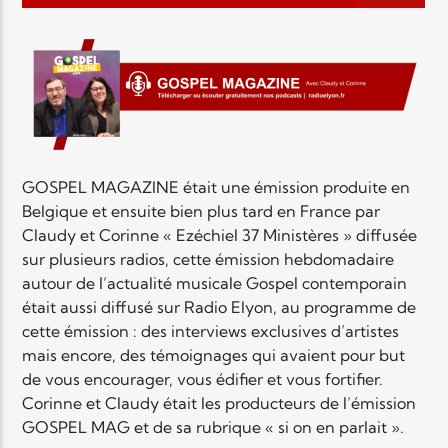
EN CE MOMENT
TITRE
ARTISTE
GOSPEL MAGAZINE était une émission produite en
Belgique et ensuite bien plus tard en France par
Claudy et Corinne « Ezéchiel 37 Ministères » diffusée
Radio Elyon
sur plusieurs radios, cette émission hebdomadaire
autour de l’actualité musicale Gospel contemporain
était aussi diffusé sur Radio Elyon, au programme de
Elyon Rhema
cette émission : des interviews exclusives d’artistes
mais encore, des témoignages qui avaient pour but
de vous encourager, vous édifier et vous fortifier.
Corinne et Claudy était les producteurs de l’émission
Elyon Hits
GOSPEL MAG et de sa rubrique « si on en parlait ».