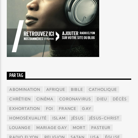
PAR TAG
ABOMINATION
AFRIQUE
BIBLE
CATHOLIQUE
CHRÉTIEN
CINÉMA
CORONAVIRUS
DIEU
DÉCÈS
EXHORTATION
FOI
FRANCE
GAY
HOMOSÉXUALITÉ
ISLAM
JÉSUS
JÉSUS-CHRIST
LOUANGE
MARIAGE GAY
MORT
PASTEUR
RADIO ELYON
RELIGION
SATAN
USA
ÉGLISE