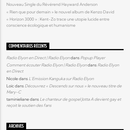
Nouveau Single du Révérend Hayward Anderson
« Rien que pour demain » le nouvel album de Kenzo David
« Horizon 3000 » : Kent-Zo trace une utopie lucide entre
conscience écologique et humanisme
COMMENTAIRES RÉCENTS
Radio Elyon en Direct | Radio Elyon
dans
Popup Player
Comment écouter Radio Elyon | Radio Elyon
dans
Radio Elyon
en Direct
Nicole
dans
L’Emission Kanguka sur Radio Elyon
Loïc
dans
Découvrez « Descends sur nous » le nouveau titre de
Mary-C
taminieliane
dans
Le chanteur de gospel Jotta A devient gay et
reçoit le soutien des fans
ARCHIVES