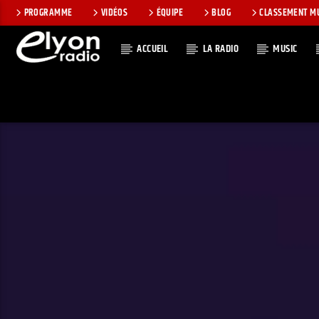
PROGRAMME
VIDÉOS
ÉQUIPE
BLOG
CLASSEMENT M
ACCUEIL
LA RADIO
MUSIC
EN CE MOMEN
RADIO ELYON
TITRE
POSITIVE ET
ARTISTE
ENCOURAGEANTE !