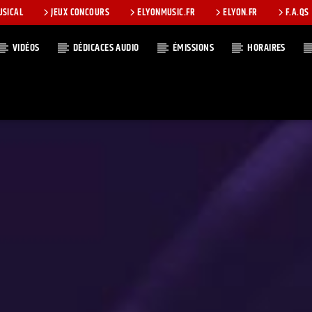
USICAL
JEUX CONCOURS
ELYONMUSIC.FR
ELYON.FR
F.A.QS
VIDÉOS
DÉDICACES AUDIO
ÉMISSIONS
HORAIRES
T