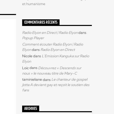
et humanisme
COMMENTAIRES RÉCENTS
Radio Elyon en Direct | Radio Elyon
dans
Popup Player
Comment écouter Radio Elyon | Radio
Elyon
dans
Radio Elyon en Direct
Nicole
dans
L’Emission Kanguka sur Radio
Elyon
Loïc
dans
Découvrez « Descends sur
nous » le nouveau titre de Mary-C
taminieliane
dans
Le chanteur de gospel
Jotta A devient gay et reçoit le soutien des
fans
ARCHIVES